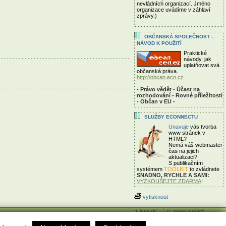
nevládních organizací. Jméno
organizace uvádíme v záhlaví
zprávy.)
OBČANSKÁ SPOLEČNOST -
NÁVOD K POUŽITÍ
Praktické
návody, jak
uplatňovat svá
občanská práva.
http://obcan.ecn.cz
- Právo vědět - Účast na
rozhodování - Rovné příležitosti
- Občan v EU -
SLUŽBY ECONNECTU
Unavuje
vás tvorba
www stránek v
HTML?
Nemá váš webmaster
čas
na jejich
aktualizaci?
S publikačním
systémem
TOOLKIT
to zvládnete
SNADNO, RYCHLE A SAMI:
VYZKOUŠEJTE ZDARMA
!
vytisknout
kontakt
mapa stránek