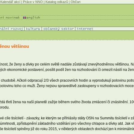
Kalendář akcí
|
Práce v NNO
|
Katalog odkazů
|
Občan
ěnou většinou
čnost, že ženy a dívky po celém světě nadále zůstávají znevýhodněnou většinou. 
jejich ekonomické postavení, posílit podíl žen na rozhodování či omezit násilí na že
 v chudobě. Ačkoli odpracují 2/3 všech pracovních hodin a vyprodukují polovinu potr
polovinu toho co muži. Ženy nejsou spravedlivě zastoupeny v rozhodovacích mocens
ždá třetí žena na naší planetě zažije během svého života zmlácení či znásilnění. 1
orodu.
íle tisíciletí - závazky, ke kterým se přihlásily státy OSN na Summitu tisíciletí v z
 úmrtnosti, zpřístupnění základního vzdělání pro všechny chlapce a dívky atd. Jak
íle tisíciletí splněny již do roku 2015, v některých oblastech dochází jen k minimá