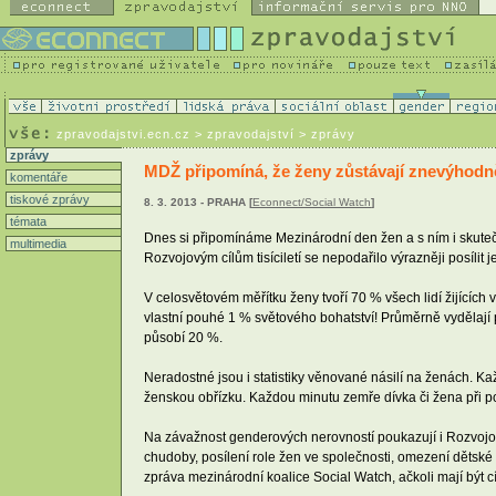
zpravodajstvi.ecn.cz
> zpravodajství > zprávy
zprávy
MDŽ připomíná, že ženy zůstávají znevýhodn
komentáře
tiskové zprávy
8. 3. 2013 - PRAHA [
Econnect/Social Watch
]
témata
Dnes si připomínáme Mezinárodní den žen a s ním i skute
multimedia
Rozvojovým cílům tisíciletí se nepodařilo výrazněji posílit 
V celosvětovém měřítku ženy tvoří 70 % všech lidí žijících
vlastní pouhé 1 % světového bohatství! Průměrně vydělají 
působí 20 %.
Neradostné jsou i statistiky věnované násilí na ženách. Ka
ženskou obřízku. Každou minutu zemře dívka či žena při p
Na závažnost genderových nerovností poukazují i Rozvojové c
chudoby, posílení role žen ve společnosti, omezení dětské
zpráva mezinárodní koalice Social Watch, ačkoli mají být c