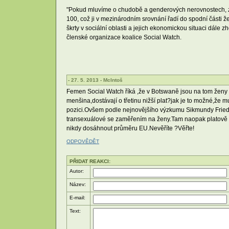
"Pokud mluvíme o chudobě a genderových nerovnostech, zd
100, což ji v mezinárodním srovnání řadí do spodní části ž
škrty v sociální oblasti a jejich ekonomickou situaci dále z
členské organizace koalice Social Watch.
- 27. 5. 2013 - McIntoš
Femen Social Watch říká ,že v Botswaně jsou na tom ženy 
menšina,dostávají o třetinu nižší plat?jak je to možné,že
pozici.Ovšem podle nejnovějšího výzkumu Sikmundy Friedov
transexuálové se zaměřením na ženy.Tam naopak platově 
nikdy dosáhnout průměru EU.Nevěříte ?Věřte!
ODPOVĚDĚT
PŘIDAT REAKCI:
Autor:
Název:
E-mail:
Text: