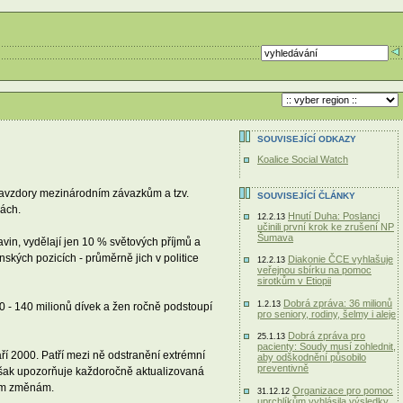
SOUVISEJÍCÍ ODKAZY
Koalice Social Watch
Navzdory mezinárodním závazkům a tzv.
SOUVISEJÍCÍ ČLÁNKY
nách.
Hnutí Duha: Poslanci
12.2.13
učinili první krok ke zrušení NP
Šumava
avin, vydělají jen 10 % světových příjmů a
kých pozicích - průměrně jich v politice
Diakonie ČCE vyhlašuje
12.2.13
veřejnou sbírku na pomoc
sirotkům v Etiopii
Dobrá zpráva: 36 milionů
1.2.13
00 - 140 milionů dívek a žen ročně podstoupí
pro seniory, rodiny, šelmy i aleje
Dobrá zpráva pro
25.1.13
pacienty: Soudy musí zohlednit,
áří 2000. Patří mezi ně odstranění extrémní
aby odškodnění působilo
preventivně
 však upozorňuje každoročně aktualizovaná
lním změnám.
Organizace pro pomoc
31.12.12
uprchlíkům vyhlásila výsledky