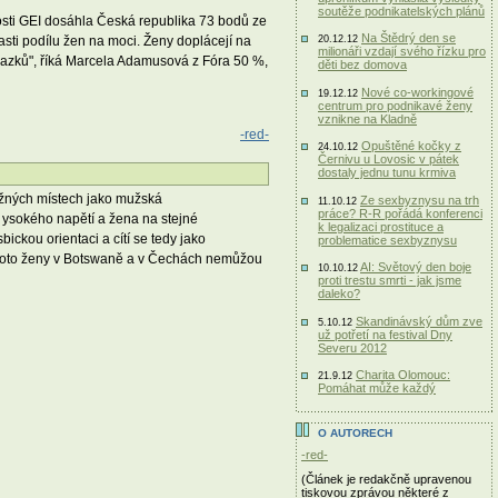
soutěže podnikatelských plánů
sti GEI dosáhla Česká republika 73 bodů ze
Na Štědrý den se
asti podílu žen na moci. Ženy doplácejí na
20.12.12
milionáři vzdají svého řízku pro
h úvazků", říká Marcela Adamusová z Fóra 50 %,
děti bez domova
Nové co-workingové
19.12.12
centrum pro podnikavé ženy
vznikne na Kladně
-red-
Opuštěné kočky z
24.10.12
Černivu u Lovosic v pátek
dostaly jednu tunu krmiva
tožných místech jako mužská
Ze sexbyznysu na trh
11.10.12
práce? R-R pořádá konferenci
ř ysokého napětí a žena na stejné
k legalizaci prostituce a
ckou orientaci a cítí se tedy jako
problematice sexbyznysu
Proto ženy v Botswaně a v Čechách nemůžou
AI: Světový den boje
10.10.12
proti trestu smrti - jak jsme
daleko?
Skandinávský dům zve
5.10.12
už potřetí na festival Dny
Severu 2012
Charita Olomouc:
21.9.12
Pomáhat může každý
O AUTORECH
-red-
(Článek je redakčně upravenou
tiskovou zprávou některé z