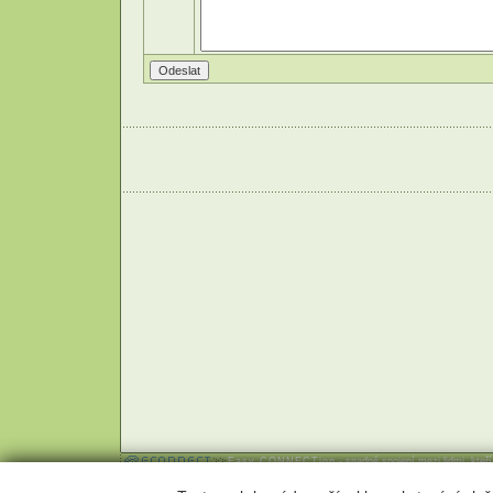
Easy CONNECTion
- snadné spojení mezi lidmi, kteř
Webhosting
,
webdesign
a
publikační systém Toolkit
-
Econne