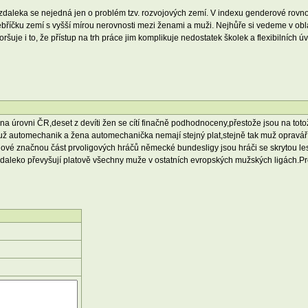
aleka se nejedná jen o problém tzv. rozvojových zemí. V indexu genderové rovno
ebříčku zemí s vyšší mírou nerovnosti mezi ženami a muži. Nejhůře si vedeme v obl
horšuje i to, že přístup na trh práce jim komplikuje nedostatek školek a flexibilníc
na úrovni ČR,deset z devíti žen se cítí finačně podhodnoceny,přestože jsou na to
 muž automechanik a žena automechanička nemají stejný plat,stejně tak muž opravá
é značnou část prvoligových hráčů německé bundesligy jsou hráči se skrytou lesbi
daleko převyšují platově všechny muže v ostatních evropských mužských ligách.