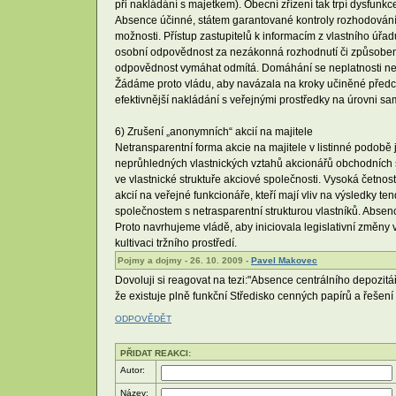
při nakládání s majetkem). Obecní zřízení tak trpí dysfunk
Absence účinné, státem garantované kontroly rozhodování
možnosti. Přístup zastupitelů k informacím z vlastního úř
osobní odpovědnost za nezákonná rozhodnutí či způsoben
odpovědnost vymáhat odmítá. Domáhání se neplatnosti nev
Žádáme proto vládu, aby navázala na kroky učiněné předchozí
efektivnější nakládání s veřejnými prostředky na úrovni s
6) Zrušení „anonymních“ akcií na majitele
Netransparentní forma akcie na majitele v listinné podobě j
neprůhledných vlastnických vztahů akcionářů obchodních s
ve vlastnické struktuře akciové společnosti. Vysoká četno
akcií na veřejné funkcionáře, kteří mají vliv na výsledky 
společnostem s netrasparentní strukturou vlastníků. Abse
Proto navrhujeme vládě, aby iniciovala legislativní změny 
kultivaci tržního prostředí.
Pojmy a dojmy - 26. 10. 2009 -
Pavel Makovec
Dovoluji si reagovat na tezi:"Absence centrálního depozi
že existuje plně funkční Středisko cenných papírů a řešení
ODPOVĚDĚT
PŘIDAT REAKCI:
Autor:
Název: