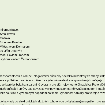
dní organizace:
u Smolíkovou
vatošovou
 Robertem Baschem
em Vítězslavem Dohnalem
dou Jiřím Dlouhým
výboru Pavlem Francem
ého výboru Pavlem Černohousem
ansparentností a korupcí. Negativními důsledky neefektivní kontroly ze strany státníc
ace s průběhem zadávacích řízení a výsledná neefektivita vynaložených veřejných
, ve které by byla transparentně vybrána pro stát nejvýhodnější nabídka. Proto v
střední státní správy tak, aby zakotvily povinnost primárně využívat moderní zadáv
telské soutěže s významným dopadem na finální výhodnost nabídky pro veřejné rozp
távka vlády po elektronických službách tohoto typu by byla jasným signálem pro za