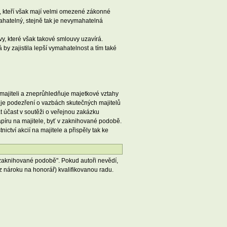
 kteří však mají velmi omezené zákonné
ahatelný, stejně tak je nevymahatelná
, které však takové smlouvy uzavírá.
by zajistila lepší vymahatelnost a tím také
majiteli a zneprůhledňuje majetkové vztahy
luje podezření o vazbách skutečných majitelů
t účast v soutěži o veřejnou zakázku
píru na majitele, byť v zaknihované podobě.
ctví akcií na majitele a přispěly tak ke
 zaknihované podobě". Pokud autoři nevědí,
ez nároku na honorář) kvalifikovanou radu.