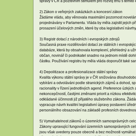
správy v ČR a pozitivním stimulem pro rozvoj trhu s těmito
2) Zákon o veřejných zakázkách a koncesní zákon
Žádáme vládu, aby věnovala maximální pozornost novelám z
projednávány v Parlamentu. Vláda by měla zajistit jejich p
prosazení účelových změn, které by oba legislativní návrhy 
3) Registr dotací z národních i evropských zdrojů
Současná praxe rozdělování dotací ze státních i evropských d
databáze, která by obsahovala komplexní, přehledný a uživ
občan, novinář či podnikatel snadno na jednom místě dohl
částku. Používání registru by měla vláda doporučit také sa
4) Depolitizace a profesionalizace státní správy
Kvalita výkonu státní správy je v ČR snižována dlouhodobou 
vybíráni a odvoláváni podle stranických zájmů a dohod, sp
racionality v řízení jednotlivých agend. Preference úzkých 
nekoncepčností, častými změnami priorit a nízkou efektivito
odkládané účinnosti již přijatého služebního zákona. Žádáme
vypracuje návrh kvalitní legislativní úpravy postavení úř
personálního obsazování na základě profesních dovednost
5) Vymahatelnost zákonů o územních samosprávných celc
Zákony upravující fungování územních samosprávných celků 
jsou však uvedeny pouze obecně a bez možnosti vymáhat j