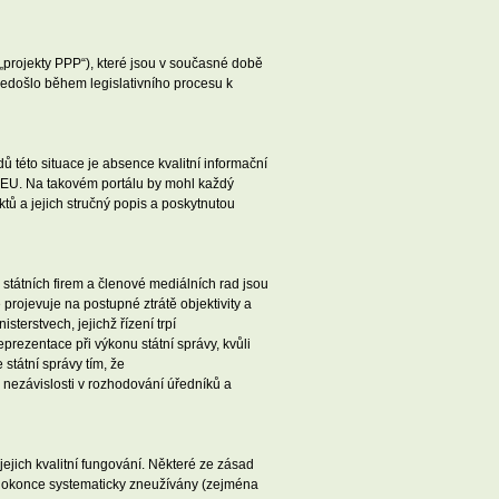
projekty PPP“), které jsou v současné době
 nedošlo během legislativního procesu k
dů této situace je absence kvalitní informační
ů EU. Na takovém portálu by mohl každý
ů a jejich stručný popis a poskytnutou
 státních firem a členové mediálních rad jsou
rojevuje na postupné ztrátě objektivity a
terstvech, jejichž řízení trpí
prezentace při výkonu státní správy, kvůli
státní správy tím, že
 nezávislosti v rozhodování úředníků a
ejich kvalitní fungování. Některé ze zásad
 dokonce systematicky zneužívány (zejména