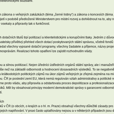
 elektronickými službami.
ákona o veřejných zakázkách (téma „černé listiny“) a zákona o koncesích (téma „
řijetí v podobě předložené Ministerstvem pro místní rozvoj a dohlédnout na to, aby
osekaly a připravily tak o funkčnost.
otačních titulů trpí politizací a klientelistickými a korupčními tlaky. Jedním z důvo
atelsky přívětivý přehled všech dotací poskytovaných státní správou, včetně fond
edat všechny vypsané dotační programy, všechny žadatele a příjemce, názvy projekt
mosprávám. Realizaci tohoto opatření lze zajistit rozhodnutím vlády.
a silnou politizací. Nejen úředníci ústředních orgánů státní správy, ale i manažeři
íše než na základě odbornosti a hodnocení dosavadních výsledků. To se negativně p
a krátkodobých politických zájmů na úkor zájmů veřejných je zřejmá zejména na minis
u. ČR je poslední zemí EU, která nemá regulován vztah administrativy a politické re
 proto vládu, aby připravila a odstartovala proces depolitizace a profesionalizace 
edníků. Měl by obsahovat principy moderní demokratické správy s garancemi odborné
í.
ích
v ČR (o obcích, o krajích a o hl. m. Praze) obsahují všechny důležité zásady pro j
ejich naplňování. V praxi často uplatňovány nejsou a v některých případech jsou