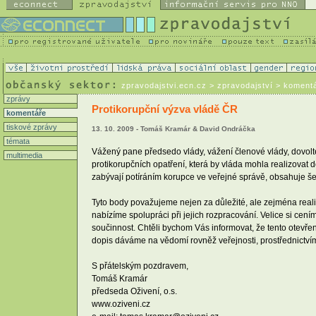
zpravodajstvi.ecn.cz
> zpravodajství > koment
zprávy
Protikorupční výzva vládě ČR
komentáře
tiskové zprávy
13. 10. 2009 - Tomáš Kramár & David Ondráčka
témata
Vážený pane předsedo vlády, vážení členové vlády, dovolte
multimedia
protikorupčních opatření, která by vláda mohla realizova
zabývají potíráním korupce ve veřejné správě, obsahuje šest
Tyto body považujeme nejen za důležité, ale zejména rea
nabízíme spolupráci při jejich rozpracování. Velice si cen
součinnost. Chtěli bychom Vás informovat, že tento otevře
dopis dáváme na vědomí rovněž veřejnosti, prostřednictví
S přátelským pozdravem,
Tomáš Kramár
předseda Oživení, o.s.
www.oziveni.cz