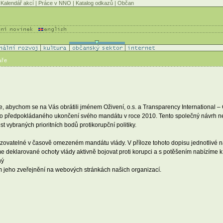
Kalendář akcí
|
Práce v NNO
|
Katalog odkazů
|
Občan
áře
, abychom se na Vás obrátili jménem Oživení, o.s. a Transparency International – 
t do předpokládaného ukončení svého mandátu v roce 2010. Tento společný návrh n
 vybraných prioritních bodů protikorupční politiky.
lizovatelné v časově omezeném mandátu vlády. V příloze tohoto dopisu jednotlivé
íme deklarované ochoty vlády aktivně bojovat proti korupci a s potěšením nabízíme k
ný
m jeho zveřejnění na webových stránkách našich organizací.