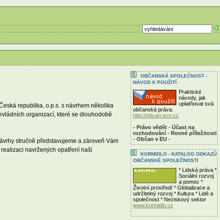
OBČANSKÁ SPOLEČNOST -
NÁVOD K POUŽITÍ
Praktické
návody, jak
uplatňovat svá
Česká republika, o.p.s. s návrhem několika
občanská práva.
evládních organizací, které se dlouhodobě
http://obcan.ecn.cz
- Právo vědět - Účast na
rozhodování - Rovné příležitosti
- Občan v EU -
 návrhy stručně představujeme a zároveň Vám
 realizaci navržených opatření naši
KORMIDLO - KATALOG ODKAZŮ
OBČANSKÉ SPOLEČNOSTI
* Lidská práva *
Sociální rozvoj
a pomoc *
Životní prostředí * Globalizace a
udržitelný rozvoj * Kultura * Lidé a
společnost * Neziskový sektor
www.kormidlo.cz