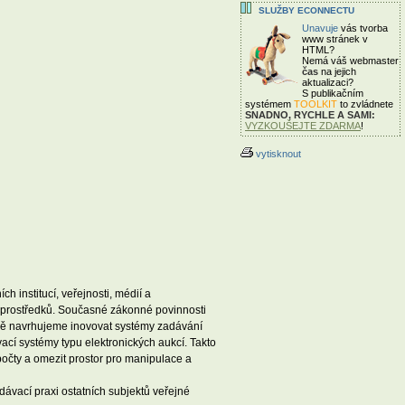
SLUŽBY ECONNECTU
Unavuje
vás tvorba
www stránek v
HTML?
Nemá váš webmaster
čas
na jejich
aktualizaci?
S publikačním
systémem
TOOLKIT
to zvládnete
SNADNO, RYCHLE A SAMI:
VYZKOUŠEJTE ZDARMA
!
vytisknout
h institucí, veřejnosti, médií a
 prostředků. Současné zákonné povinnosti
ládě navrhujeme inovovat systémy zadávání
ací systémy typu elektronických aukcí. Takto
očty a omezit prostor pro manipulace a
dávací praxi ostatních subjektů veřejné