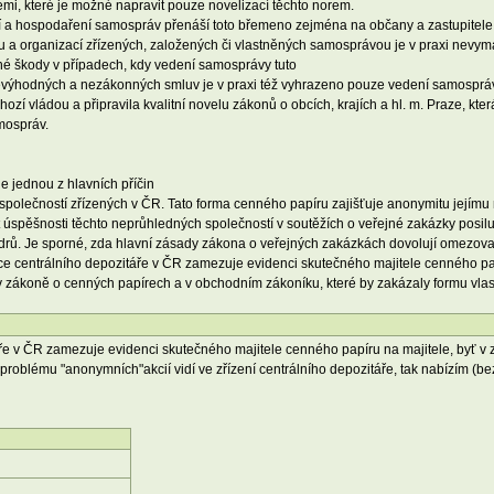
cemi, které je možné napravit pouze novelizací těchto norem.
 a hospodaření samospráv přenáší toto břemeno zejména na občany a zastupitele,
adu a organizací zřízených, založených či vlastněných samosprávou je v praxi nevym
é škody v případech, kdy vedení samosprávy tuto
ýhodných a nezákonných smluv je v praxi též vyhrazeno pouze vedení samosprávy
 vládou a připravila kvalitní novelu zákonů o obcích, krajích a hl. m. Praze, která 
amospráv.
e jednou z hlavních příčin
polečností zřízených v ČR. Tato forma cenného papíru zajišťuje anonymitu jejímu 
st úspěšnosti těchto neprůhledných společností v soutěžích o veřejné zakázky posi
tendrů. Je sporné, zda hlavní zásady zákona o veřejných zakázkách dovolují omezova
nce centrálního depozitáře v ČR zamezuje evidenci skutečného majitele cenného pa
v zákoně o cenných papírech a v obchodním zákoníku, které by zakázaly formu vlastni
táře v ČR zamezuje evidenci skutečného majitele cenného papíru na majitele, byť v
 problému "anonymních"akcií vidí ve zřízení centrálního depozitáře, tak nabízím (b