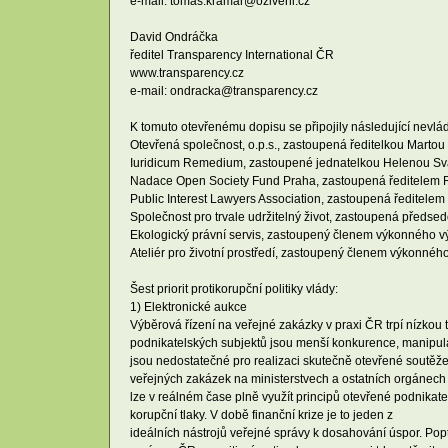
e-mail: tomas.kramar@oziveni.cz
David Ondráčka
ředitel Transparency International ČR
www.transparency.cz
e-mail: ondracka@transparency.cz
K tomuto otevřenému dopisu se připojily následující nevlá
Otevřená společnost, o.p.s., zastoupená ředitelkou Marto
Iuridicum Remedium, zastoupené jednatelkou Helenou S
Nadace Open Society Fund Praha, zastoupená ředitelem
Public Interest Lawyers Association, zastoupená ředitel
Společnost pro trvale udržitelný život, zastoupená předse
Ekologický právní servis, zastoupený členem výkonného 
Ateliér pro životní prostředí, zastoupený členem výkonn
Šest priorit protikorupční politiky vlády:
1) Elektronické aukce
Výběrová řízení na veřejné zakázky v praxi ČR trpí nízkou tr
podnikatelských subjektů jsou menší konkurence, manipul
jsou nedostatečné pro realizaci skutečně otevřené soutěže
veřejných zakázek na ministerstvech a ostatních orgánech ú
lze v reálném čase plně využít principů otevřené podnika
korupční tlaky. V době finanční krize je to jeden z
ideálních nástrojů veřejné správy k dosahování úspor. Pop