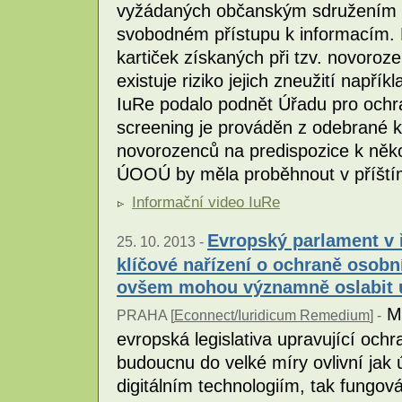
vyžádaných občanským sdružením 
svobodném přístupu k informacím. P
kartiček získaných při tzv. novoro
existuje riziko jejich zneužití např
IuRe podalo podnět Úřadu pro och
screening je prováděn z odebrané k
novorozenců na predispozice k ně
ÚOOÚ by měla proběhnout v příští
Informační video IuRe
Evropský parlament v 
25. 10. 2013 -
klíčové nařízení o ochraně osob
ovšem mohou významně oslabit úč
Mn
PRAHA [
Econnect/Iuridicum Remedium
] -
evropská legislativa upravující och
budoucnu do velké míry ovlivní jak 
digitálním technologiím, tak fungo