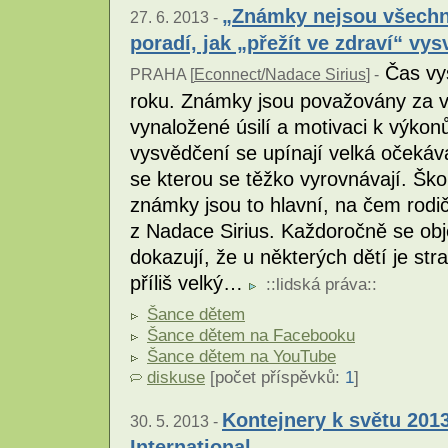
„Známky nejsou všechn
27. 6. 2013 -
poradí, jak „přežít ve zdraví“ vy
Čas vys
PRAHA [
Econnect/Nadace Sirius
] -
roku. Známky jsou považovány za vi
vynaložené úsilí a motivaci k výk
vysvědčení se upínají velká očekává
se kterou se těžko vyrovnávají. Šk
známky jsou to hlavní, na čem rod
z Nadace Sirius. Každoročně se obje
dokazují, že u některých dětí je st
příliš velký…
::
lidská práva
::
Šance dětem
Šance dětem na Facebooku
Šance dětem na YouTube
diskuse
[počet příspěvků:
1
]
Kontejnery k světu 201
30. 5. 2013 -
International