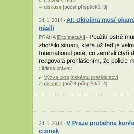
Člověk v tísni
diskuse
[počet příspěvků:
3
]
AI: Ukrajina musí okamž
24. 1. 2014 -
násilí
Použití ostré mun
PRAHA [
Econnect/AI
] -
zhoršilo situaci, která už teď je vel
International poté, co zemřeli čtyři
reagovala prohlášením, že policie 
::
lidská práva
::
Výzva ukrajinskému prezidentovi
diskuse
[počet příspěvků:
4
]
V Praze proběhne konfe
24. 1. 2014 -
cizinek