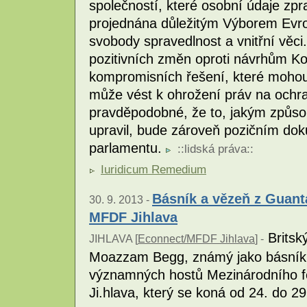
společností, které osobní údaje zpra
projednána důležitým Výborem Evr
svobody spravedlnost a vnitřní věci
pozitivních změn oproti návrhům Ko
kompromisních řešení, které mohou 
může vést k ohrožení práv na ochra
pravděpodobné, že to, jakým způs
upravil, bude zároveň pozičním d
parlamentu.
::
lidská práva
::
Iuridicum Remedium
Básník a vězeň z Gua
30. 9. 2013 -
MFDF Jihlava
Britsk
JIHLAVA [
Econnect/MFDF Jihlava
] -
Moazzam Begg, známý jako básník
významných hostů Mezinárodního fe
Ji.hlava, který se koná od 24. do 29