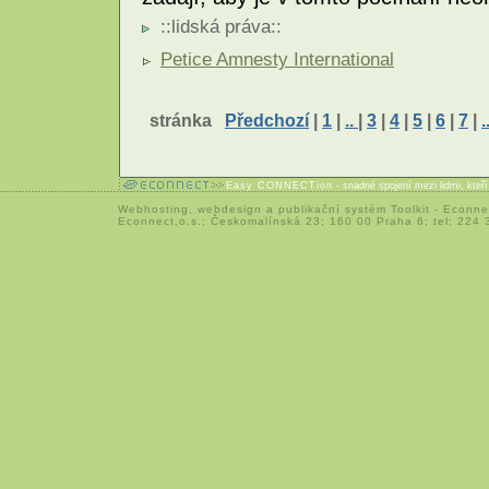
::
lidská práva
::
Petice Amnesty International
stránka
Předchozí
|
1
|
..
|
3
|
4
|
5
|
6
|
7
|
.
Easy CONNECTion
- snadné spojení mezi lidmi, kteř
Webhosting
,
webdesign
a
publikační systém Toolkit
-
Econne
Econnect,o.s.; Českomalínská 23; 160 00 Praha 6; tel: 224