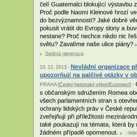
čelí Guatemalci blokující výstavbu 
Proč podle Naomi Kleinové hrozí v
do bezvýznamnosti? Jaké dobré věc
pokusit vrátit do Evropy slony a bu
nestane? Proč nechce nikdo nic řeš
světu? Zavalíme naše ulice piány?
Sedmá generace
Nevládní organizace př
10. 12. 2013 -
upozorňují na palčivé otázky v o
Č
PRAHA [
Český helsinský výbor/Econnect
] -
s občanským sdružením Romea obes
všech parlamentních stran s otevřen
ochrany lidských práv v České repu
zveřejňují při příležitosti mezináro
také poukazují na témata, která by
žádném případě opomenout.
::
lid