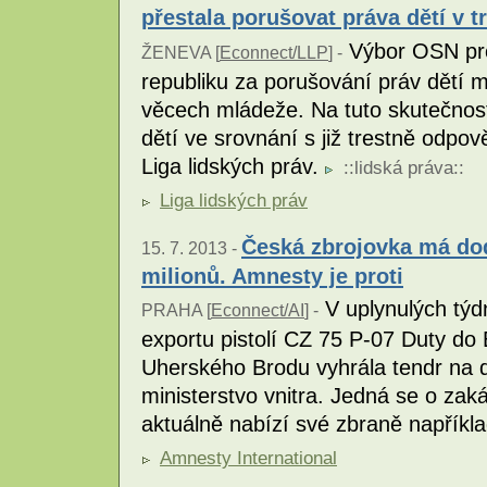
přestala porušovat práva dětí v t
Výbor OSN pro 
ŽENEVA [
Econnect/LLP
] -
republiku za porušování práv dětí ml
věcech mládeže. Na tuto skutečnost
dětí ve srovnání s již trestně odpo
Liga lidských práv.
::
lidská práva
::
Liga lidských práv
Česká zbrojovka má dod
15. 7. 2013 -
milionů. Amnesty je proti
V uplynulých týd
PRAHA [
Econnect/AI
] -
exportu pistolí CZ 75 P-07 Duty do
Uherského Brodu vyhrála tendr na d
ministerstvo vnitra. Jedná se o zak
aktuálně nabízí své zbraně napříkl
Amnesty International