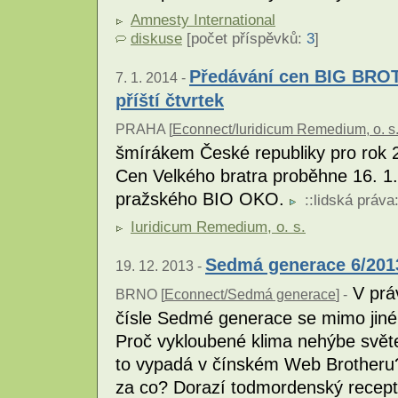
Amnesty International
diskuse
[počet příspěvků:
3
]
Předávání cen BIG BRO
7. 1. 2014 -
příští čtvrtek
PRAHA [
Econnect/Iuridicum Remedium, o. s
šmírákem České republiky pro rok 2
Cen Velkého bratra proběhne 16. 1.
pražského BIO OKO.
::
lidská práva
Iuridicum Remedium, o. s.
Sedmá generace 6/2013
19. 12. 2013 -
V prá
BRNO [
Econnect/Sedmá generace
] -
čísle Sedmé generace se mimo jiné 
Proč vykloubené klima nehýbe svět
to vypadá v čínském Web Brotheru?
za co? Dorazí todmordenský recept