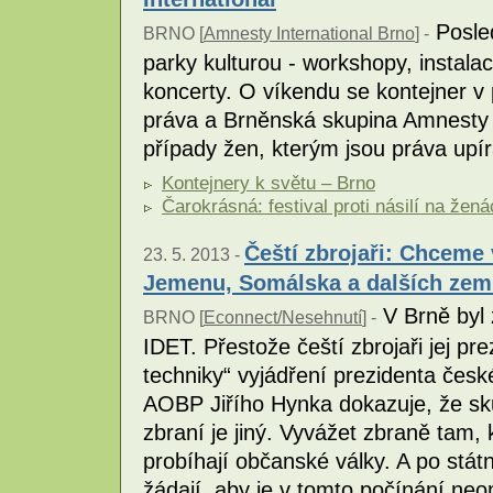
Posled
BRNO [
Amnesty International Brno
] -
parky kulturou - workshopy, instala
koncerty. O víkendu se kontejner v 
práva a Brněnská skupina Amnesty 
případy žen, kterým jsou práva upí
Kontejnery k světu – Brno
Čarokrásná: festival proti násilí na žen
Čeští zbrojaři: Chceme 
23. 5. 2013 -
Jemenu, Somálska a dalších zem
V Brně byl 
BRNO [
Econnect/Nesehnutí
] -
IDET. Přestože čeští zbrojaři jej pre
techniky“ vyjádření prezidenta česk
AOBP Jiřího Hynka dokazuje, že sku
zbraní je jiný. Vyvážet zbraně tam, 
probíhají občanské války. A po stá
žádají, aby je v tomto počínání neo