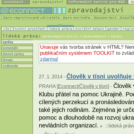
K
zpravodajstvi.ecn.cz
> zpravodajství > zprávy
zprávy
Unavuje
vás tvorba stránek v HTML? N
komentáře
publikačním systémem TOOLKIT
to zvlá
tiskové zprávy
zdarma!
témata
multimedia
Člověk v tísni uvolňuje
27. 1. 2014 -
Člověk v
PRAHA [
Econnect/Člověk v tísni
] -
Klubu přátel na pomoc Ukrajině. Po
cílených perzekucí a pronásledován
také jejich rodinám. Zejména je ur
pomoc a dlouhodobě na rozvoj ukra
nevládních organizací.
::
lidská práv