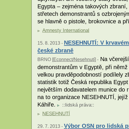
Egypta – zejména takových zbraní, k
střetech demonstrantů s ozbrojený
se hlavně o pistole, brokovnice a p
Amnesty International
NESEHNUTÍ: V krvavém k
15. 8. 2013 -
české zbraně
Na včerejš
BRNO [
Econnect/Nesehnutí
] -
demonstrantům v Egyptě, při němž by
velkou pravděpodobností podílely 
statistik totiž Česká republika Egyp
největším dodavatelem munice do ru
na to organizace NESEHNUTÍ, jejíž
Káhiře.
::
lidská práva
::
NESEHNUTÍ
Výbor OSN pro lidská p
29. 7. 2013 -