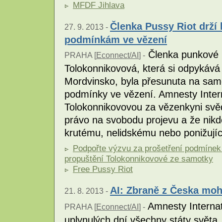
MFDF Jihlava
Členka Pussy Riot drží
27. 9. 2013 -
podmínkám ve vězení
Členka punkové 
PRAHA [
Econnect/AI
] -
Tolokonnikovová, která si odpykává d
Mordvinsko, byla přesunuta na samo
podmínky ve vězení. Amnesty Inter
Tolokonnikovovou za vězenkyni svě
právo na svobodu projevu a že nik
krutému, nelidskému nebo ponižují
Podpořte výzvu za prošetření podmínek 
propuštění Tolokonnikovové ze samotky
Free Pussy Riot
AI: Zbraně z Česka mohl
21. 8. 2013 -
Amnesty Internat
PRAHA [
Econnect/AI
] -
uplynulých dní všechny státy světa,