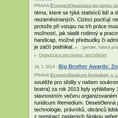
PRAHA [
Econnect/Organizace pro pomoc up
téma, které se týká statisíců lidí a 
nezaměstnaných. Cizinci pociťují ne
protože při vstupu na trh práce mus
možností, jak sladit rodinný a pracov
handicap, možné předsudky či admin
je začít podnikat.
::
gender
,
lidská pr
Organizace pro pomoc uprchlíkům
Big Brother Awards: Zná
16. 1. 2014 -
PRAHA [
Econnect/Iuridicum Remedium, o. s
soutěže pro slídily v našem soukro
bratra) za rok 2013 byly vyhlášen
slavnostním večeru organizovaném u
Iuridicum Remedium. Desetičlenná 
technologie, právníků, obránců lids
z nominací zaslaných širokou veřejn