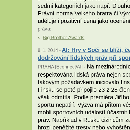
sedmi kategoriích jako např. Dlouhodo
Právní norma Velkého bratra či Výr
uděluje i pozitivní cena jako oceně
práva
::
Big Brother Awards
AI: Hry v Soči se blíží, 
8. 1. 2014 -
dodržování lidských práv při spo
Na mezinárodních
PRAHA [
Econnect/AI
] -
respektována lidská práva nejen spo
takovým požadavkem iniciovalo finsk
Finsku se poté připojilo 23 z 28 čl
však odmítla. Podle premiéra Jiřího 
sportu nepatří. Výzva má přitom vé
mohli sportovních událostí účastnit
práv. Například v Rusku cizincům z
hrozí peněžité tresty nebo vyhoštěn