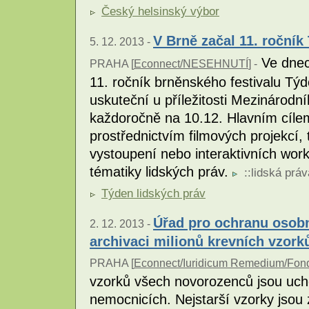
Český helsinský výbor
V Brně začal 11. ročník
5. 12. 2013 -
Ve dnech
PRAHA [
Econnect/NESEHNUTÍ
] -
11. ročník brněnského festivalu Týd
uskuteční u příležitosti Mezinárodní
každoročně na 10.12. Hlavním cílem 
prostřednictvím filmových projekcí,
vystoupení nebo interaktivních wo
tématiky lidských práv.
::
lidská práv
Týden lidských práv
Úřad pro ochranu osobn
2. 12. 2013 -
archivaci milionů krevních vzor
PRAHA [
Econnect/Iuridicum Remedium/Fond
vzorků všech novorozenců jsou uch
nemocnicích. Nejstarší vzorky jsou 