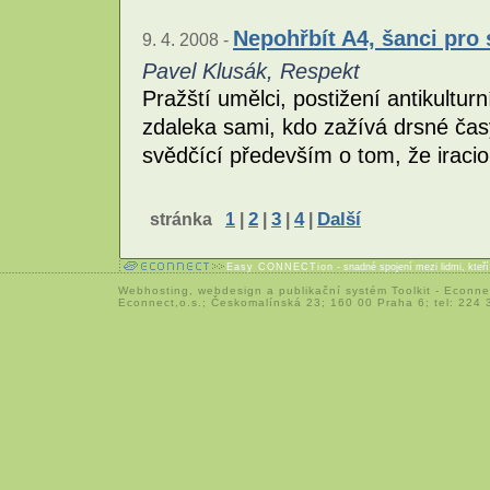
Nepohřbít A4, šanci pro
9. 4. 2008 -
Pavel Klusák, Respekt
Pražští umělci, postižení antikultur
zdaleka sami, kdo zažívá drsné časy
svědčící především o tom, že iracio
stránka
1
|
2
|
3
|
4
|
Další
Easy CONNECTion
- snadné spojení mezi lidmi, kteř
Webhosting
,
webdesign
a
publikační systém Toolkit
-
Econne
Econnect,o.s.; Českomalínská 23; 160 00 Praha 6; tel: 224