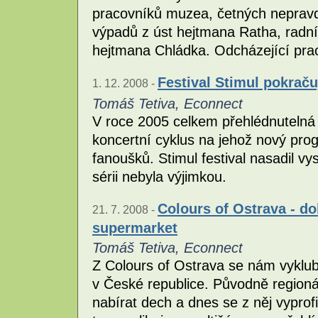
pracovníků muzea, četných nepravdi
výpadů z úst hejtmana Ratha, radní
hejtmana Chládka. Odcházející prac
Festival Stimul pokrač
1. 12. 2008 -
Tomáš Tetiva, Econnect
V roce 2005 celkem přehlédnutelná zá
koncertní cyklus na jehož nový prog
fanoušků. Stimul festival nasadil vy
sérii nebyla výjimkou.
Colours of Ostrava - d
21. 7. 2008 -
supermarket
Tomáš Tetiva, Econnect
Z Colours of Ostrava se nám vykluba
v České republice. Původně regionáln
nabírat dech a dnes se z něj vyprofi