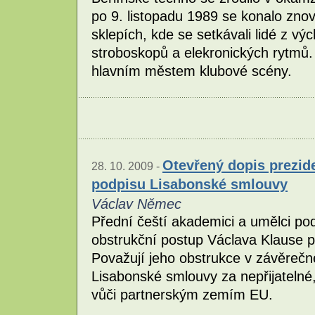
po 9. listopadu 1989 se konalo zn
sklepích, kde se setkávali lidé z vý
stroboskopů a elekronických rytmů. 
hlavním městem klubové scény.
Otevřený dopis prezide
28. 10. 2009 -
podpisu Lisabonské smlouvy
Václav Němec
Přední čeští akademici a umělci pode
obstrukční postup Václava Klause př
Považují jeho obstrukce v závěrečné
Lisabonské smlouvy za nepřijatelné
vůči partnerským zemím EU.