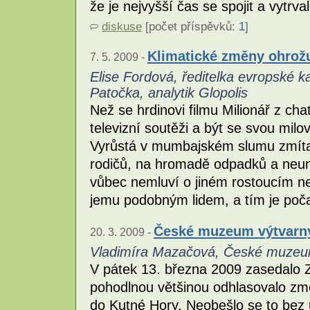
že je nejvyšší čas se spojit a vytrv
diskuse
[počet příspěvků:
1
]
Klimatické změny ohrožu
7. 5. 2009 -
Elise Fordová, ředitelka evropské k
Patočka, analytik Glopolis
Než se hrdinovi filmu Milionář z cha
televizní soutěži a být se svou mi
Vyrůstá v mumbajském slumu zmít
rodičů, na hromadě odpadků a neun
vůbec nemluví o jiném rostoucím ne
jemu podobným lidem, a tím je poča
České muzeum výtvarný
20. 3. 2009 -
Vladimíra Mazačová, České muzeu
V pátek 13. března 2009 zasedalo Z
pohodlnou většinou odhlasovalo zm
do Kutné Hory. Neobešlo se to bez 