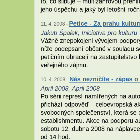
to, co slibuje – multižánrovou přehl
jeho úspěchu a jaký byl letošní ročn
Petice - Za prahu kultur
11. 4. 2008 -
Jakub Špalek, Iniciativa pro kulturu
Vážně znepokojeni vývojem podpory
níže podepsaní občané v souladu s
petičním obracejí na zastupitelstvo
veřejného zájmu.
Nás nezničíte - zápas 
10. 4. 2008 -
April 2008, April 2008
Po sérii represí namířených na aut
přichází odpověď – celoevropská ak
svobodných společenství, která se o
establishmentu. Akce na podporu a
sobotu 12. dubna 2008 na náplavc
od 14 hod.