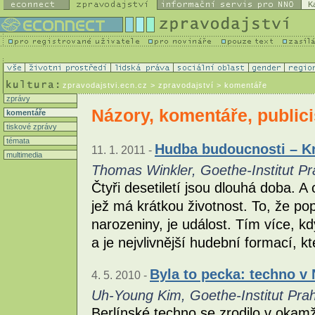
K
zpravodajstvi.ecn.cz
> zpravodajství > komentáře
zprávy
Názory, komentáře, publici
komentáře
tiskové zprávy
témata
Hudba budoucnosti – Kra
11. 1. 2011 -
multimedia
Thomas Winkler, Goethe-Institut Pr
Čtyři desetiletí jsou dlouhá doba. A
jež má krátkou životnost. To, že po
narozeniny, je událost. Tím více, k
a je nejvlivnější hudební formací, 
Byla to pecka: techno v
4. 5. 2010 -
Uh-Young Kim, Goethe-Institut Pra
Berlínské techno se zrodilo v okamž