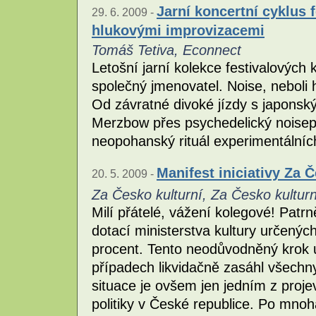
Jarní koncertní cyklus f
29. 6. 2009 -
hlukovými improvizacemi
Tomáš Tetiva, Econnect
Letošní jarní kolekce festivalových
společný jmenovatel. Noise, neboli
Od závratné divoké jízdy s japons
Merzbow přes psychedelický noisep
neopohanský rituál experimentálníc
Manifest iniciativy Za 
20. 5. 2009 -
Za Česko kulturní, Za Česko kulturn
Milí přátelé, vážení kolegové! Patrn
dotací ministerstva kultury určených
procent. Tento neodůvodněný krok u
případech likvidačně zasáhl všechny
situace je ovšem jen jedním z proje
politiky v České republice. Po mno