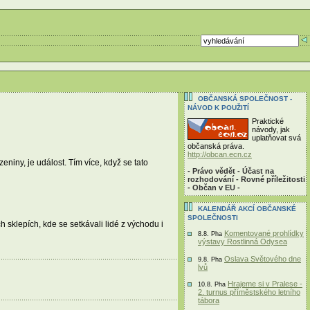
OBČANSKÁ SPOLEČNOST -
NÁVOD K POUŽITÍ
Praktické
návody, jak
uplatňovat svá
občanská práva.
http://obcan.ecn.cz
eniny, je událost. Tím více, když se tato
- Právo vědět - Účast na
rozhodování - Rovné příležitosti
- Občan v EU -
KALENDÁŘ AKCÍ OBČANSKÉ
SPOLEČNOSTI
sklepích, kde se setkávali lidé z východu i
Komentované prohlídky
8.8. Pha
výstavy Rostlinná Odysea
Oslava Světového dne
9.8. Pha
lvů
Hrajeme si v Pralese -
10.8. Pha
2. turnus příměstského letního
tábora