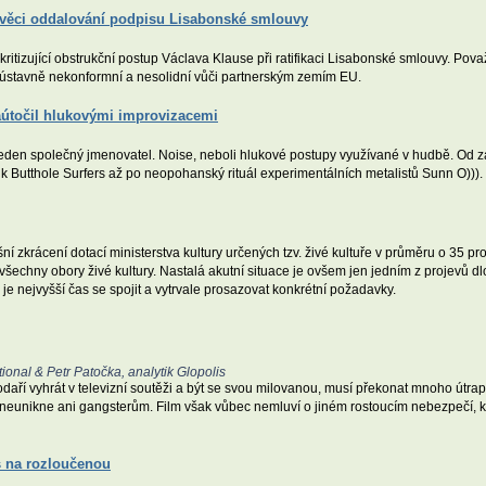
e věci oddalování podpisu Lisabonské smlouvy
ritizující obstrukční postup Václava Klause při ratifikaci Lisabonské smlouvy. Pova
, ústavně nekonformní a nesolidní vůči partnerským zemím EU.
zaútočil hlukovými improvizacemi
 jeden společný jmenovatel. Noise, neboli hlukové postupy využívané v hudbě. Od 
Butthole Surfers až po neopohanský rituál experimentálních metalistů Sunn O))).
šní zkrácení dotací ministerstva kultury určených tzv. živé kultuře v průměru o 35 
šechny obory živé kultury. Nastalá akutní situace je ovšem jen jedním z projevů dlo
e nejvyšší čas se spojit a vytrvale prosazovat konkrétní požadavky.
ional & Petr Patočka, analytik Glopolis
podaří vyhrát v televizní soutěži a být se svou milovanou, musí překonat mnoho ú
eunikne ani gangsterům. Film však vůbec nemluví o jiném rostoucím nebezpečí, k
 na rozloučenou