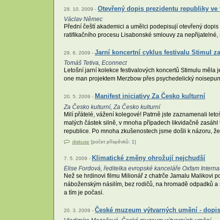
Otevřený dopis prezidentu republiky v
28. 10. 2009 -
Václav Němec
Přední čeští akademici a umělci podepisují otevřený dopis k
ratifikačního procesu Lisabonské smlouvy za nepřijatelné
Jarní koncertní cyklus festivalu Stimul 
29. 6. 2009 -
Tomáš Tetiva, Econnect
Letošní jarní kolekce festivalových koncertů Stimulu měla
one man projektem Merzbow přes psychedelický noisepunk 
Manifest iniciativy Za Česko kulturní
20. 5. 2009 -
Za Česko kulturní, Za Česko kulturní
Milí přátelé, vážení kolegové! Patrně jste zaznamenali leto
malých částek silně, v mnoha případech likvidačně zasáhl v
republice. Po mnoha zkušenostech jsme došli k názoru, že j
diskuse
[počet příspěvků:
1
]
Klimatické změny ohrožují nejchudší
7. 5. 2009 -
Elise Fordová, ředitelka evropské kanceláře Oxfam Internat
Než se hrdinovi filmu Milionář z chatrče Jamalu Malikovi 
náboženským násilím, bez rodičů, na hromadě odpadků a n
a tím je počasí.
České muzeum výtvarných umění - dopis
20. 3. 2009 -