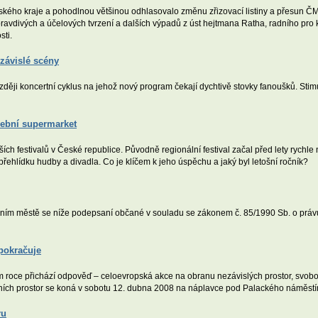
ského kraje a pohodlnou většinou odhlasovalo změnu zřizovací listiny a přesun 
avdivých a účelových tvrzení a dalších výpadů z úst hejtmana Ratha, radního pro
sti.
závislé scény
zději koncertní cyklus na jehož nový program čekají dychtivě stovky fanoušků. Stimu
dební supermarket
ch festivalů v České republice. Původně regionální festival začal před lety rychle 
 přehlídku hudby a divadla. Co je klíčem k jeho úspěchu a jaký byl letošní ročník?
ním městě se níže podepsaní občané v souladu se zákonem č. 85/1990 Sb. o právu 
pokračuje
m roce přichází odpověď – celoevropská akce na obranu nezávislých prostor, svobod
mních prostor se koná v sobotu 12. dubna 2008 na náplavce pod Palackého náměstí
ru