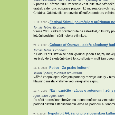
Vladimíra Mazačová, České muzeum výtvarných umění
V pátek 13. března 2009 zasedalo Zastupitelstvo Středoče
urážek a denunciací práce pracovníků muzea, četných nepr
Chládka. Odcházející pracovníci děkují za podporu veřejno
Festival Stimul pokračuje v průzkumu ne
1. 12. 2008 -
Tomáš Tetiva, Econnect
V roce 2005 celkem přehlédnutelná záležitost, o tři roky po
letošní podzimní sérii nebyla výjimkou.
Colours of Ostrava - dobře zásobený hu
21. 7. 2008 -
Tomáš Tetiva, Econnect
Z Colours of Ostrava se nám vyklubal jeden z nejzajímavější
festival, který skutečně dává to, co slibuje – multižánrovou
Petice - Za prahu kulturní
11. 4. 2008 -
Jakub Špalek, Iniciativa pro kulturu
Vážně znepokojeni vývojem podpory rozvoje kultury v hlav
hlavního města Prahy ve věci veřejného zájmu.
Nás nezničíte - zápas o autonomní zóny 
10. 4. 2008 -
April 2008, April 2008
Po sérii represí namířených na autonomní centra v minulé
podřídit diktátu establishmentu. Akce na podporu autono
Nepohřbít A4, šanci pro slovenskou kultu
9. 4. 2008 -