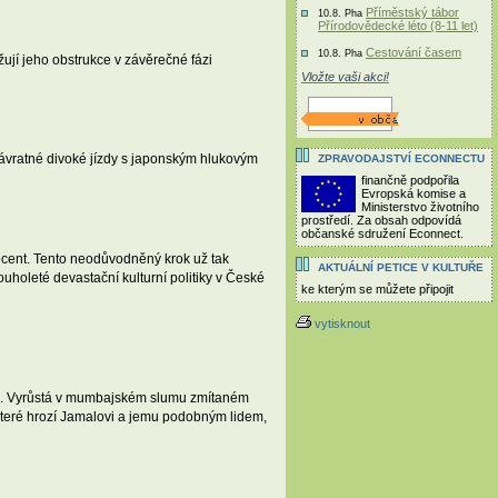
Příměstský tábor
10.8. Pha
Přírodovědecké léto (8-11 let)
Cestování časem
10.8. Pha
žují jeho obstrukce v závěrečné fázi
Vložte vaši akci!
závratné divoké jízdy s japonským hlukovým
ZPRAVODAJSTVÍ ECONNECTU
finančně podpořila
Evropská komise a
Ministerstvo životního
prostředí. Za obsah odpovídá
občanské sdružení Econnect.
procent. Tento neodůvodněný krok už tak
AKTUÁLNÍ PETICE V KULTUŘE
uholeté devastační kulturní politiky v České
ke kterým se můžete připojit
vytisknout
trap. Vyrůstá v mumbajském slumu zmítaném
teré hrozí Jamalovi a jemu podobným lidem,