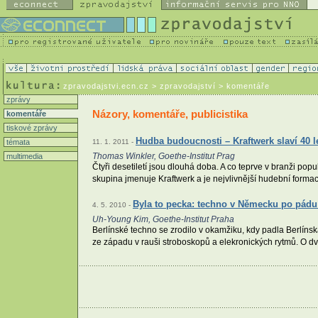
zpravodajstvi.ecn.cz
> zpravodajství > komentáře
zprávy
Názory, komentáře, publicistika
komentáře
tiskové zprávy
Hudba budoucnosti – Kraftwerk slaví 40 l
témata
11. 1. 2011 -
Thomas Winkler, Goethe-Institut Prag
multimedia
Čtyři desetiletí jsou dlouhá doba. A co teprve v branži popu
skupina jmenuje Kraftwerk a je nejvlivnější hudební forma
Byla to pecka: techno v Německu po pádu 
4. 5. 2010 -
Uh-Young Kim, Goethe-Institut Praha
Berlínské techno se zrodilo v okamžiku, kdy padla Berlíns
ze západu v rauši stroboskopů a elekronických rytmů. O dv