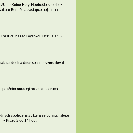
ČMVU do Kutné Hory. Neobešlo se to bez
 kulturu Beneše a zástupce hejtmana
l festival nasadil vysokou laťku a ani v
nabírat dech a dnes se z něj vyprofiloval
petičním obracejí na zastupitelstvo
ných společenství, která se odmítají slepě
m v Praze 2 od 14 hod.