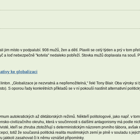
i jim místo v podpalubí. 908 mužů, žen a dětí. Plavili se celý týden a prý v tom př
yč a loď nebezpečně "kotvila" nedaleko pobřeží. Stovka mužů doplavala na souš. Po
ativy ke globalizaci
ll Clinton. „Globalizace je nezvratná a nepřemožitelná,“ řekl Tony Blair. Oba výroky s
to). S oporou řady konkrétních příkladů se v ní pokouší nastínit alternativní politi
um autokratických až diktátorských režimů. Někteří politologové, jako např. v tom
žensko-civilizačního okruhu, která v součinnosti s dalšími antagonismy má podle ni
ativisté, kteří se zhruba ztotožňují s deterministickým názorem prvního tábora, avšak
ncepci, totiž že současná politická realita muslimských zemí je plně v souladu s je
u jakkoli zasahovat či k němu vznášet připomínky.