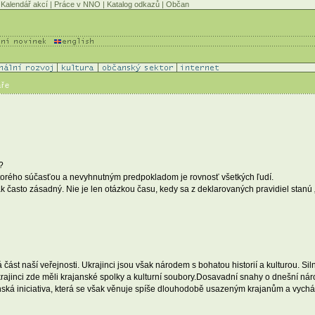
Kalendář akcí
|
Práce v NNO
|
Katalog odkazů
|
Občan
áře
?
ktorého súčasťou a nevyhnutným predpokladom je rovnosť všetkých ľudí.
asto zásadný. Nie je len otázkou času, kedy sa z deklarovaných pravidiel stanú „ži
 část naší veřejnosti. Ukrajinci jsou však národem s bohatou historií a kulturou. Si
inci zde měli krajanské spolky a kulturní soubory.Dosavadní snahy o dnešní národno
ská iniciativa, která se však věnuje spíše dlouhodobě usazeným krajanům a vychází je