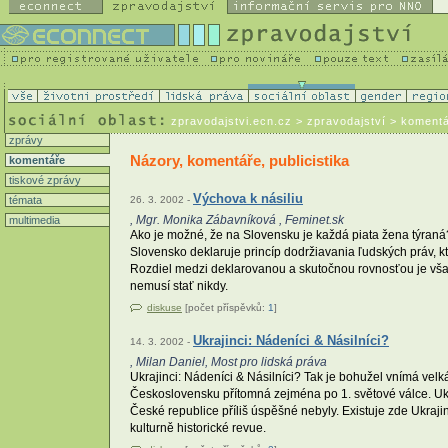
zpravodajstvi.ecn.cz
> zpravodajství > koment
zprávy
Názory, komentáře, publicistika
komentáře
tiskové zprávy
Výchova k násiliu
témata
26. 3. 2002 -
, Mgr. Monika Zábavníková , Feminet.sk
multimedia
Ako je možné, že na Slovensku je každá piata žena týraná
Slovensko deklaruje princíp dodržiavania ľudských práv, 
Rozdiel medzi deklarovanou a skutočnou rovnosťou je však č
nemusí stať nikdy.
diskuse
[počet příspěvků:
1
]
Ukrajinci: Nádeníci & Násilníci?
14. 3. 2002 -
, Milan Daniel, Most pro lidská práva
Ukrajinci: Nádeníci & Násilníci? Tak je bohužel vnímá velká
Československu přítomná zejména po 1. světové válce. Ukraj
České republice příliš úspěšné nebyly. Existuje zde Ukrajin
kulturně historické revue.