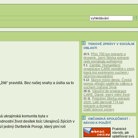
TISKOVÉ ZPRÁVY V SOCIÁLNÍ
OBLASTI
Přes 700 tun potravin a
20.5.
drogerie. Jarní Sbírka potravin
opět pomáhala potřebným
Zambie: Humanitární
5.1.
organizace CARE pomáhá v zemi,
která trpí extrémním suchem i
ničivými povodněmi
Slunce místo dieslu. Česká
5.12.
té“ pravidlá. Bez našej snahy a úsilia sa to
pomoc přináší naději do válkou a
suchem zničené Sýrie
Vánoční tip organizace
28.11.
CARE: Dárek, který mění život
Podzimní Sbírka potravin
21.11.
2025: Lidé darovali 774 tun
potravin a drogerie
Další tiskové zprávy
lná ukrajinská komunita byla v
OBČANSKÁ SPOLEČNOST -
stní život desítek tisíc Ukrajinců žijících v
NÁVOD K POUŽITÍ
diný čtvrtletník Porogi, který plní roli
Praktické
návody, jak
uplatňovat svá