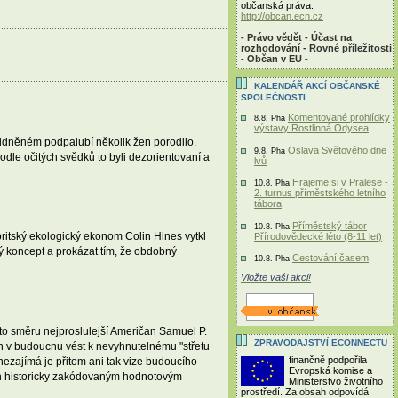
občanská práva.
http://obcan.ecn.cz
- Právo vědět - Účast na
rozhodování - Rovné příležitosti
- Občan v EU -
KALENDÁŘ AKCÍ OBČANSKÉ
SPOLEČNOSTI
Komentované prohlídky
8.8. Pha
výstavy Rostlinná Odysea
elidněném podpalubí několik žen porodilo.
Oslava Světového dne
9.8. Pha
dle očitých svědků to byli dezorientovaní a
lvů
Hrajeme si v Pralese -
10.8. Pha
2. turnus příměstského letního
tábora
Příměstský tábor
10.8. Pha
i britský ekologický ekonom Colin Hines vytkl
Přírodovědecké léto (8-11 let)
cký koncept a prokázat tím, že obdobný
Cestování časem
10.8. Pha
Vložte vaši akci!
to směru nejproslulejší Američan Samuel P.
ZPRAVODAJSTVÍ ECONNECTU
ch v budoucnu vést k nevyhnutelnému "střetu
finančně podpořila
 nezajímá je přitom ani tak vize budoucího
Evropská komise a
jich historicky zakódovaným hodnotovým
Ministerstvo životního
prostředí. Za obsah odpovídá