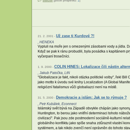
diskuse
[počet příspěvků:
2
]
Už zase ti Kurdové ?!
21. 2. 2001 -
, HENEKA
Vypluli na moře jen s omezenými zásobami vody a jídla. Dal
Když se pak k ránu probudili, byla posádka s kapitánem pr
vyčerpaní trosečníci.
COLIN HINES: Lokalizace čili nástin altern
1. 9. 2000 -
, Jakub Patočka, LtN
"Globalizace je fakt, nikoli otázka politické volby", řekl Bi
jako motto k úvodu své knihy Localization (A Global Manifes
religiózní fatalismus vůči globaliazci není na místě.
Demokracie a islám: Jak se to rýmuje ?
31. 5. 2000 -
, Petr Kubálek, Econnect
Islámský svět bývá na Západě obvykle chápán jako synonym
Huntington, to berou jako vnitřní determinaci tohoto nábo
civilizací". Pak jsou zde postmoderní sociálně-kulturní rel
globálního konfliktu jako spíše snaha zdůraznit vlastní ko
systémem, a tak nikdo zvenčí není oprávněn do tohoto stav