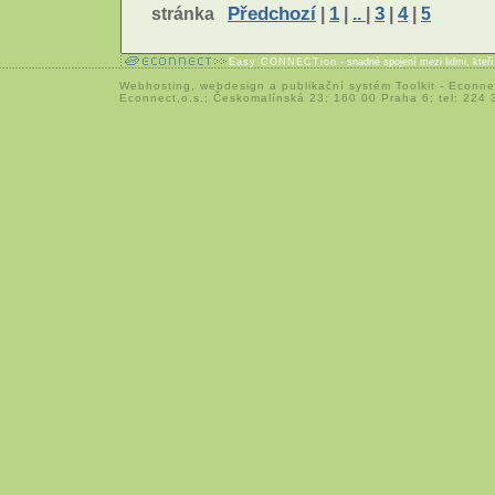
stránka
Předchozí
|
1
|
..
|
3
|
4
|
5
Easy CONNECTion
- snadné spojení mezi lidmi, kteř
Webhosting
,
webdesign
a
publikační systém Toolkit
-
Econne
Econnect,o.s.; Českomalínská 23; 160 00 Praha 6; tel: 224