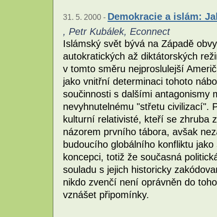
Demokracie a islám: Ja
31. 5. 2000 -
, Petr Kubálek, Econnect
Islámský svět bývá na Západě obv
autokratických až diktátorských reži
v tomto směru nejproslulejší Ameri
jako vnitřní determinaci tohoto nábo
součinnosti s dalšími antagonismy 
nevyhnutelnému "střetu civilizací".
kulturní relativisté, kteří se zhruba
názorem prvního tábora, avšak nezaj
budoucího globálního konfliktu jako
koncepci, totiž že současná politick
souladu s jejich historicky zakód
nikdo zvenčí není oprávněn do toho
vznášet připomínky.