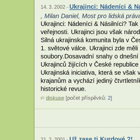
Ukrajinci: Nádeníci & N
14. 3. 2002 -
, Milan Daniel, Most pro lidská práv
Ukrajinci: Nádeníci & Násilníci? Tak
veřejnosti. Ukrajinci jsou však náro
Silná ukrajinská komunita byla v 
1. světové válce. Ukrajinci zde měli
soubory.Dosavadní snahy o dnešní n
Ukrajinců žijících v České republice
Ukrajinská iniciativa, která se vš
krajanům a vychází jediný čtvrtletník
historické revue.
diskuse
[počet příspěvků:
2
]
Už zase ti Kurdové ?!
21. 2. 2001 -