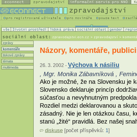
K
zpravodajstvi.ecn.cz
> zpravodajství > koment
zprávy
Názory, komentáře, publici
komentáře
tiskové zprávy
témata
Výchova k násiliu
26. 3. 2002 -
multimedia
, Mgr. Monika Zábavníková , Femin
Ako je možné, že na Slovensku je k
Slovensko deklaruje princíp dodržia
súčasťou a nevyhnutným predpoklad
Rozdiel medzi deklarovanou a skut
zásadný. Nie je len otázkou času, k
stanú „žité“ pravidlá. Bez našej sna
diskuse
[počet příspěvků:
1
]