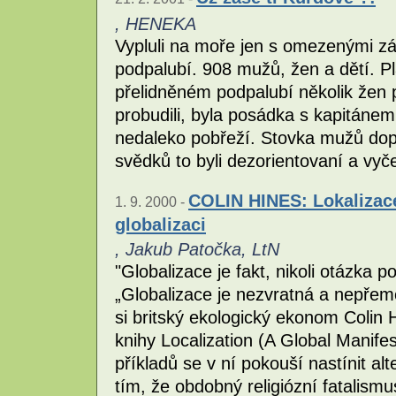
, HENEKA
Vypluli na moře jen s omezenými zás
podpalubí. 908 mužů, žen a dětí. Pla
přelidněném podpalubí několik žen 
probudili, byla posádka s kapitánem
nedaleko pobřeží. Stovka mužů dopl
svědků to byli dezorientovaní a vyče
COLIN HINES: Lokalizace 
1. 9. 2000 -
globalizaci
, Jakub Patočka, LtN
"Globalizace je fakt, nikoli otázka pol
„Globalizace je nezvratná a nepřemo
si britský ekologický ekonom Colin 
knihy Localization (A Global Manife
příkladů se v ní pokouší nastínit alt
tím, že obdobný religiózní fatalismu