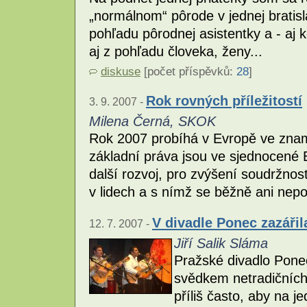
„normálnom“ pôrode v jednej bratis
pohľadu pôrodnej asistentky a - aj 
aj z pohľadu človeka, ženy...
diskuse
[počet příspěvků:
28
]
Rok rovných příležitostí
3. 9. 2007 -
Milena Černá, SKOK
Rok 2007 probíhá v Evropě ve zname
základní práva jsou ve sjednocené
další rozvoj, pro zvýšení soudržnosti
v lidech a s nímž se běžně ani nepoč
V divadle Ponec zazářil
12. 7. 2007 -
Jiří Salik Sláma
Pražské divadlo Pone
svědkem netradičních
příliš často, aby na 