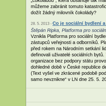
„čokoládou“, která obsahuje tak mál
můžeme zabránit tomuto katastrofic
dožít žádný milovník čokolády?
Co je sociální bydlení 
28. 5. 2013 -
Štěpán Ripka, Platforma pro sociáln
Vznikla Platforma pro sociální bydl
zástupců veřejnosti a odborníků. Pl
před rokem na Národním setkání lidí
definovali uživatelé sociálních bytů.
organizace bez podpory státu provozu
dohledné době v České republice def
(Text vyšel ve zkrácené podobě pod
samo nevznikne“ v LN dne 25. 5. 2