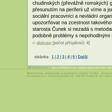
chudinských (převážně romských) ghe
přesunutím na periferii už víme a js
sociální pracovníci a nevládní orga
upozorňovat na zcestnost takového
starosta Čunek si nezadá s metodami
podobně problémy s nepohodlnými s
diskuse
[počet příspěvků:
4
]
stránka
1
|
2
|
3
|
4
|
5
|
Další
Easy CONNECTion
- snadné spojení mezi lidmi, kteř
Webhosting
,
webdesign
a
publikační systém Toolkit
-
Econne
Econnect,o.s.; Českomalínská 23; 160 00 Praha 6; tel: 224