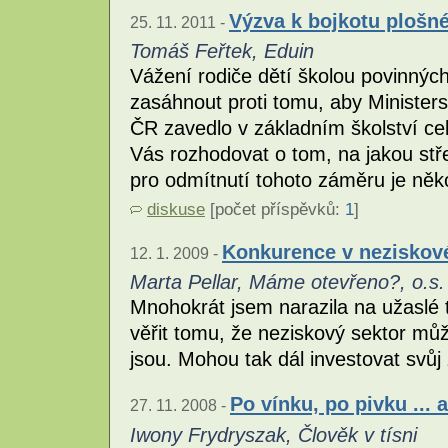
Výzva k bojkotu plošn
25. 11. 2011 -
Tomáš Feřtek, Eduin
Vážení rodiče dětí školou povinných
zasáhnout proti tomu, aby Ministers
ČR zavedlo v základním školství ce
Vás rozhodovat o tom, na jakou stř
pro odmítnutí tohoto záměru je něko
diskuse
[počet příspěvků:
1
]
Konkurence v neziskov
12. 1. 2009 -
Marta Pellar, Máme otevřeno?, o.s.
Mnohokrát jsem narazila na užaslé 
věřit tomu, že neziskový sektor můž
jsou. Mohou tak dál investovat svůj
Po vínku, po pivku ... 
27. 11. 2008 -
Iwony Frydryszak, Člověk v tísni