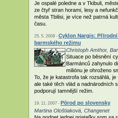
Je ospalé poledne a v Tkibuli, měste
ze čtyř stran horami, lesy a nefunk
města Tbilisi, je více než patrná k
času.
Cyklon Nargis: Přírodní
25. 5. 2008 -
barmského režimu
Christoph Amthor, Ba
Situace po běsnění cyk
Barmánců zahynulo dů
miliónu je ohroženo s
To, že je katastrofa tak rozsáhlá, 
ale také těch vlád a nadnárodních sp
podporují tamnější režim.
Pôrod po slovensky
19. 11. 2007 -
Martina Ološtiaková, Changenet
Na podnet jednej priateľky som sa r