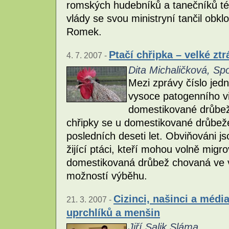
romských hudebníků a tanečníků té
vlády se svou ministryní tančil ob
Romek.
Ptačí chřipka – velké ztr
4. 7. 2007 -
Dita Michaličková, Spo
Mezi zprávy číslo jed
vysoce patogenního vi
domestikované drůbež
chřipky se u domestikované drůbeže
posledních deseti let. Obviňováni 
žijící ptáci, kteří mohou volně migr
domestikovaná drůbež chovaná ve vě
možností výběhu.
Cizinci, našinci a méd
21. 3. 2007 -
uprchlíků a menšin
Jiří Salik Sláma