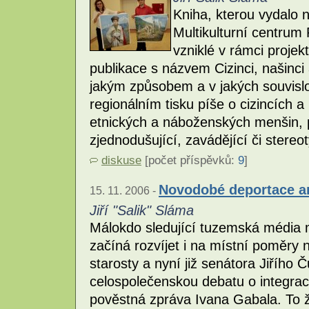
Kniha, kterou vydalo 
Multikulturní centrum
vzniklé v rámci proje
publikace s názvem Cizinci, našinci
jakým způsobem a v jakých souvislo
regionálním tisku píše o cizincích a
etnických a náboženských menšin, 
zjednodušující, zavádějící či stereo
diskuse
[počet příspěvků:
9
]
Novodobé deportace a
15. 11. 2006 -
Jiří "Salik" Sláma
Málokdo sledující tuzemská média 
začíná rozvíjet i na místní poměr
starosty a nyní již senátora Jiřího
celospolečenskou debatu o integrac
pověstná zpráva Ivana Gabala. To že