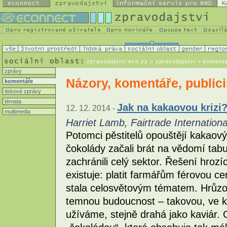
K
zpravodajstvi.ecn.cz
> zpravodajství > koment
zprávy
Názory, komentáře, publici
komentáře
tiskové zprávy
témata
Jak na kakaovou krizi
12. 12. 2014 -
multimedia
Harriet Lamb, Fairtrade Internationa
Potomci pěstitelů opouštějí kakaový
čokolády začali brát na vědomí tab
zachránili celý sektor. Řešení hrozí
existuje: platit farmářům férovou 
stala celosvětovým tématem. Hrůzo
temnou budoucnost – takovou, ve kt
užíváme, stejně drahá jako kaviár. 