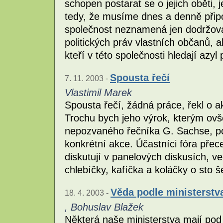
schopen postarat se o jejich oběti, 
tedy, že musíme dnes a denně přip
společnost neznamená jen dodržov
politických práv vlastních občanů, a
kteří v této společnosti hledají az
Spousta řečí
7. 11. 2003 -
Vlastimil Marek
Spousta řečí, žádná práce, řekl o a
Trochu bych jeho výrok, kterým ovš
nepozvaného řečníka G. Sachse, po
konkrétní akce. Účastníci fóra přece
diskutují v panelových diskusích, 
chlebíčky, kafíčka a koláčky o sto š
Věda podle ministerstv
18. 4. 2003 -
, Bohuslav Blažek
Některá naše ministerstva mají pod