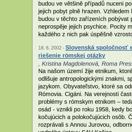
budou ve většině případů nuceni po
jejich pobyt plně hrazen. Vzhledem
budou v těchto zařízeních pobývat
neprospěje jejich psychice. Pocity 
každého z nich pak úspěšně vzrost
Slovenská spoločnosť eš
18. 6. 2002 -
riešenie rómskej otázky
, Kristina Magdolenová, Roma Pre
Na našom území žije etnikum, ktoré
odlišuje antropologickými znakmi,
jazykom. Obyvateľstvo, ktoré sa odmi
Rómovia. Cigáni. Na verejnosti čast
problémy s rómskym etnikom – ted
osád - vznikli po roku 1958, kedy b
kočujúcich a polokočujúcich osôb. Č
rozprávali s Annou Jurovou, odbor