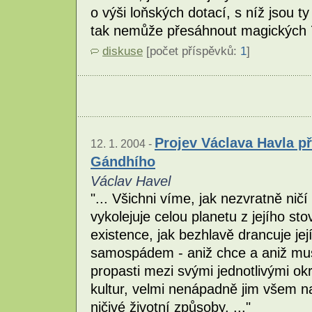
o výši loňských dotací, s níž jsou t
tak nemůže přesáhnout magických 
diskuse
[počet příspěvků:
1
]
Projev Václava Havla p
12. 1. 2004 -
Gándhího
Václav Havel
"... Všichni víme, jak nezvratně ničí
vykolejuje celou planetu z jejího sto
existence, jak bezhlavě drancuje je
samospádem - aniž chce a aniž mus
propasti mezi svými jednotlivými okr
kultur, velmi nenápadně jim všem n
ničivé životní způsoby. ..."