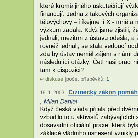
které kromě jiného uskutečňují výzk
financují. Jedna z takových organiz
tělovýchovy – říkejme jí X - mně a
výzkum zadala. Když jsme zjistili, 
jednali, mezitím z ústavu odešla, a
rovněž jednali, se stala vedoucí odd
zda by ústav neměl zájem s námi dál
následující otázky: Četl naši práci 
tam k dispozici?
diskuse
[počet příspěvků:
1
]
Cizinecký zákon pomáh
18. 1. 2003 -
, Milan Daniel
Když česká vláda přijala před dvěma
vzbudilo to u aktivistů zabývajících
dosavadní oficiální praxe, která byl
základě vládního usnesení vznikly p