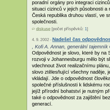
poradní orgány pro integraci cizinc
situaci cizinců v jejich působnosti 
Česká republika druhou vlastí, ve
společnosti.
diskuse
[počet příspěvků:
1
]
Nadešel čas odpovědnos
4. 9. 2002 -
, Kofi A. Annan, generální tajemní
Odpovědnost je slovo, které by na
rozvoji v Johannesburgu mělo být sly
vdechnout život realizačnímu plánu,
slovo ztělesňující všechny naděje,
vkládají. Jde o odpovědnost člověk
společné příslušnosti k lidskému ro
jejíž přírodní bohatství je nutným 
také o odpovědnost za zajištění bez
generací.