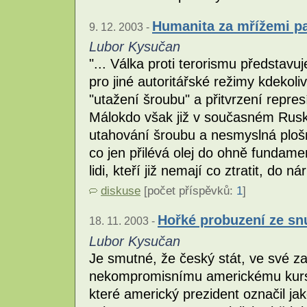
Humanita za mřížemi p
9. 12. 2003 -
Lubor Kysučan
"... Válka proti terorismu představu
pro jiné autoritářské režimy kdekol
"utažení šroubu" a přitvrzení repr
Málokdo však již v současném Rusku
utahování šroubu a nesmyslná ploš
co jen přilévá olej do ohně fundamen
lidi, kteří již nemají co ztratit, do n
diskuse
[počet příspěvků:
1
]
Hořké probuzení ze sn
18. 11. 2003 -
Lubor Kysučan
Je smutné, že český stát, ve své zah
nekompromisnímu americkému kursu
které americký prezident označil jak