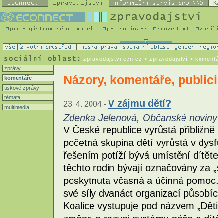
K
zpravodajstvi.ecn.cz
> zpravodajství > koment
zprávy
Názory, komentáře, publici
komentáře
tiskové zprávy
témata
V zájmu dětí?
23. 4. 2004 -
multimedia
Zdenka Jelenová, Občanské noviny
V České republice vyrůstá přibližně 
početná skupina dětí vyrůstá v dys
řešením potíží bývá umístění dítět
těchto rodin bývají označovány za „s
poskytnuta včasná a účinná pomoc.
své síly dvanáct organizací působící
Koalice vystupuje pod názvem „Děti p