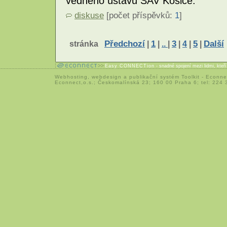
vedného ústavu SAV Košice.
diskuse
[počet příspěvků:
1
]
stránka
Předchozí
|
1
|
..
|
3
|
4
|
5
|
Další
Easy CONNECTion
- snadné spojení mezi lidmi, kteř
Webhosting
,
webdesign
a
publikační systém Toolkit
-
Econne
Econnect,o.s.; Českomalínská 23; 160 00 Praha 6; tel: 224