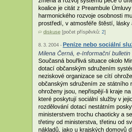
změna a rozvoj systému péče o dít
koalice je citát z Preambule Úmluvy
harmonického rozvoje osobnosti mus
prostředí, v atmosféře štěstí, lásk
diskuse
[počet příspěvků:
2
]
Peníze nebo sociální sl
8. 3. 2004 -
Milena Černá, e-Informační bulleti
Současná bouřlivá situace okolo Min
dotací občanským sdružením syst
neziskové organizace se cítí ohrože
občanským sdružením ze státního roz
ohroženy jsou, nepřispějí-li kraje 
které poskytují sociální služby v je
rozdělování dotací nestátním posky
ministerstvem trochu chaoticky a s
třetiny od ministerstva, třetinu od s
nákladů, jako u krajských domovů d