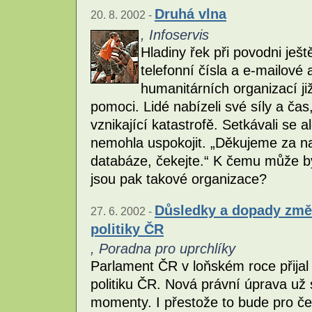
Druhá vlna
20. 8. 2002 -
, Infoservis
Hladiny řek při povodni ješt
telefonní čísla a e-mailové
humanitárních organizací ji
pomoci. Lidé nabízeli své síly a čas
vznikající katastrofě. Setkávali se 
nemohla uspokojit. „Děkujeme za n
databáze, čekejte.“ K čemu může bý
jsou pak takové organizace?
Důsledky a dopady změ
27. 6. 2002 -
politiky ČR
, Poradna pro uprchlíky
Parlament ČR v loňském roce přijal 
politiku ČR. Nová právní úprava už 
momenty. I přestože to bude pro čes