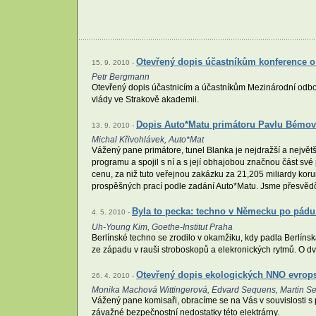
Otevřený dopis účastníkům konference o 
15. 9. 2010 -
Petr Bergmann
Otevřený dopis účastnicím a účastníkům Mezinárodní odbo
vlády ve Strakově akademii.
Dopis Auto*Matu primátoru Pavlu Bémov
13. 9. 2010 -
Michal Křivohlávek, Auto*Mat
Vážený pane primátore, tunel Blanka je nejdražší a největ
programu a spojil s ní a s její obhajobou značnou část své
cenu, za niž tuto veřejnou zakázku za 21,205 miliardy koru
prospěšných prací podle zadání Auto*Matu. Jsme přesvědče
Byla to pecka: techno v Německu po pádu 
4. 5. 2010 -
Uh-Young Kim, Goethe-Institut Praha
Berlínské techno se zrodilo v okamžiku, kdy padla Berlíns
ze západu v rauši stroboskopů a elekronických rytmů. O dv
Otevřený dopis ekologických NNO evrops
26. 4. 2010 -
Monika Machová Wittingerová, Edvard Sequens, Martin Se
Vážený pane komisaři, obracíme se na Vás v souvislosti s
závažné bezpečnostní nedostatky této elektrárny.