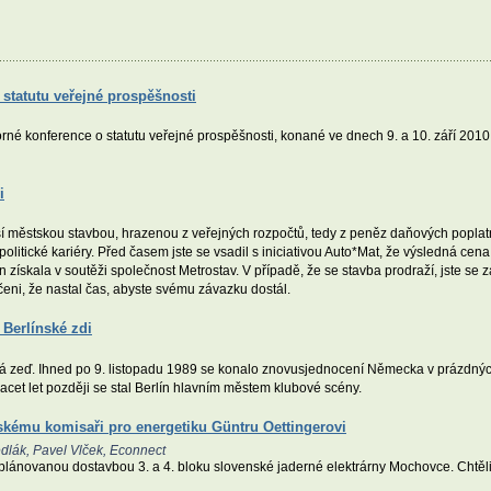
statutu veřejné prospěšnosti
rné konference o statutu veřejné prospěšnosti, konané ve dnech 9. a 10. září 2
i
ší městskou stavbou, hrazenou z veřejných rozpočtů, tedy z peněz daňových poplatn
 politické kariéry. Před časem jste se vsadil s iniciativou Auto*Mat, že výsledná c
n získala v soutěži společnost Metrostav. V případě, že se stavba prodraží, jste se
ni, že nastal čas, abyste svému závazku dostál.
Berlínské zdi
ká zeď. Ihned po 9. listopadu 1989 se konalo znovusjednocení Německa v prázdných 
acet let později se stal Berlín hlavním městem klubové scény.
kému komisaři pro energetiku Güntru Oettingerovi
dlák, Pavel Vlček, Econnect
 plánovanou dostavbou 3. a 4. bloku slovenské jaderné elektrárny Mochovce. Chtěl