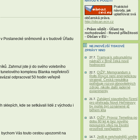
NÁVOD K POUŽITÍ
Praktické
návody, jak
uplatňovat svá
občanská práva.
http://obcan.ecn.cz
- Právo vědět - Účast na
rozhodování - Rovné příležitosti
- Občan v EU -
010 v Poslanecké sněmovně a v budově Úřadu
NEJNOVĚJŠÍ TISKOVÉ
ZPRÁVY NNO
Tramvaj k odsunutému
27.7.
nádraží v Brně čeká nové
hodnocení
íků. Zahrnul jste ji do svého volebního
ena tunelového komplexu Blanka nepřekročí
OIŽP: Memorandum s
22.7.
Rolls-Royce není energetickou
 zavázal odpracovat 50 hodin veřejně
strategií. Česká republika
potřebuje rozvoj obnovitelných
zdrojů, nikoliv další jaderné
experimenty
Zahájení stavebního řízení
21.7.
pro přehradu Nové Heřminovy
sklepích, kde se setkávali lidé z východu i
by mohlo být oznámené již
během léta
OIŽP: Provoz Temelína po
15.7.
dobu 80 let je bez nového
posouzení vlivů na životní
prostředí nepřijatelný
i bychom Vás touto cestou upozornit na
Jedli je nejvhodnější uměle
14.7.