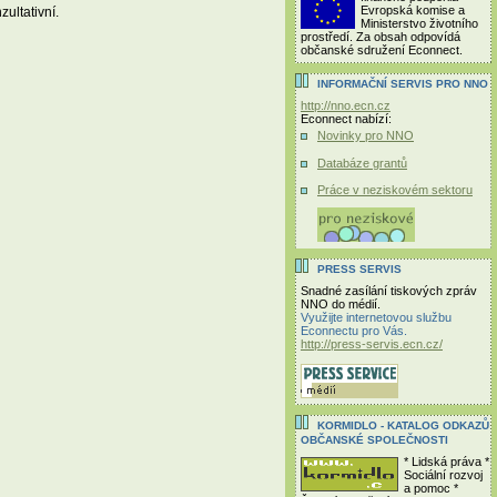
Evropská komise a
ultativní.
Ministerstvo životního
prostředí. Za obsah odpovídá
občanské sdružení Econnect.
INFORMAČNÍ SERVIS PRO NNO
http://nno.ecn.cz
Econnect nabízí:
Novinky pro NNO
Databáze grantů
Práce v neziskovém sektoru
PRESS SERVIS
Snadné zasílání tiskových zpráv
NNO do médií.
Využijte internetovou službu
Econnectu pro Vás.
http://press-servis.ecn.cz/
KORMIDLO - KATALOG ODKAZŮ
OBČANSKÉ SPOLEČNOSTI
* Lidská práva *
Sociální rozvoj
a pomoc *