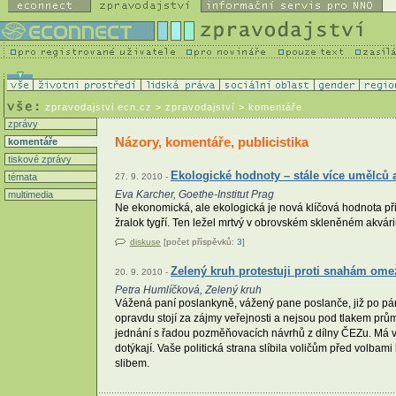
zpravodajstvi.ecn.cz
> zpravodajství > komentáře
zprávy
Názory, komentáře, publicistika
komentáře
tiskové zprávy
Ekologické hodnoty – stále více umělců a
témata
27. 9. 2010 -
Eva Karcher, Goethe-Institut Prag
multimedia
Ne ekonomická, ale ekologická je nová klíčová hodnota při
žralok tygří. Ten ležel mrtvý v obrovském skleněném akvári
diskuse
[počet příspěvků:
3
]
Zelený kruh protestuji proti snahám ome
20. 9. 2010 -
Petra Humlíčková, Zelený kruh
Vážená paní poslankyně, vážený pane poslanče, již po pá
opravdu stojí za zájmy veřejnosti a nejsou pod tlakem prům
jednání s řadou pozměňovacích návrhů z dílny ČEZu. Má v
dotýkají. Vaše politická strana slíbila voličům před volba
slibem.