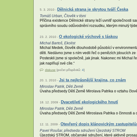
Dělnická strana je skrytou tváří Česka
5. 3. 2010 -
Tomáš Urban, Člověk v tísni
Příčina existence Dělnické strany leží uvnitř společnosti sa
správního soudu odůvodnění rozsudku, kterým minulý týden
O ekologické výchově s láskou
23. 2. 2010 -
Michal Bartoš, Ekolist
Michal Medek, člověk dlouhodobě působící v environmentál
děti. Nedávno jsme s ním vedli řeč o penězích jdoucích ze 
Posteskli jsme si společně, jak jinak. Nakonec mi Michal 
jak naplňují své cíle.“
diskuse
[počet příspěvků:
4
]
Jsi ta nejkrásnější krajina, co znám
20. 1. 2010 -
Miroslav Patrik, Děti Země
Úvaha předsedy Dětí Země Mirolava Patrika o vztahu člověk
Dvacetiletí ekologického hnutí
18. 12. 2009 -
Miroslav Patrik, Děti Země
Úvaha předsedy Dětí Země Miroslava Patrika o činnosti a d
Otevřený dopis klánovickým zastupitel
12. 11. 2009 -
Pavel Roušar, předseda sdružení Újezdský STROM
Újezdský STROM, občanské sdružení, které aktivně prosazuj