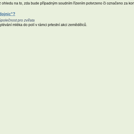
z ohledu na to, zda bude případným soudním řízením potvrzeno či označeno za konz
dojnic“?
polečnost pro zvířata
lévání mléka do polí v rámci prtestní akci zemědělců.