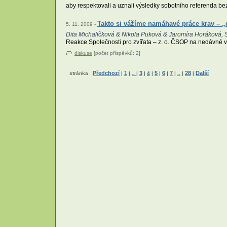
aby respektovali a uznali výsledky sobotního referenda be
Takto si vážíme namáhavé práce krav – „
5. 11. 2009 -
Dita Michaličková & Nikola Puková & Jaromíra Horáková, S
Reakce Společnosti pro zvířata – z. o. ČSOP na nedávné vy
diskuse
[počet příspěvků:
2
]
Předchozí
1
3
5
6
7
28
Další
stránka
|
|
..
|
|
4
|
|
|
|
..
|
|