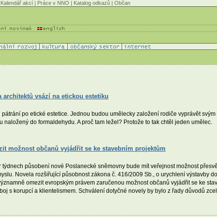
Kalendář akcí
|
Práce v NNO
|
Katalog odkazů
|
Občan
 architektů vsází na etickou estetiku
 pátrání po etické estetice. Jednou budou umělecky založení rodiče vyprávět svým 
u naložený do formaldehydu. A proč tam ležel? Protože to tak chtěl jeden umělec.
zit možnost občanů vyjádřit se ke stavebním projektům
r týdnech působení nové Poslanecké sněmovny bude mít veřejnost možnost přesvěd
yslu. Novela rozšiřující působnost zákona č. 416/2009 Sb., o urychlení výstavby do
ýznamně omezit evropským právem zaručenou možnost občanů vyjádřit se ke stave
mi boj s korupcí a klientelismem. Schválení dotyčné novely by bylo z řady důvodů zc