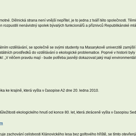
motné. Dělnická strana není vnější nepřítel, je to jedna z tváří této společnosti. Tě
 rozpustili nenávistný spolek bývalých funkcionářů a příznivců Republikánské ml
ním vzdělávání, se společně se svými studenty na Masarykově univerzitě zamýšlí 
státních prostředků do vzdělávání o ekologické problematice. Poprvé v historii byly
řekl: „V něčem pravdu mají - bude potřeba jasněji dokazovat jaký mají environmentá
a ke krajině, která vyšla v časopise A2 dne 20. ledna 2010.
ůležitosti ekologického hnutí od konce 80. let, která zkráceně vyšla v časopisu Se
ům
e zachování celistvosti Klánovického lesa bez golfového hřiště, se tímto otevřen