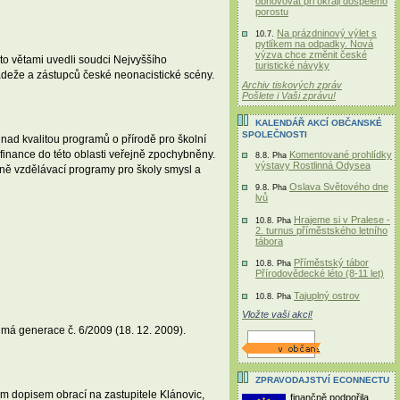
obnovovat při okraji dospělého
porostu
Na prázdninový výlet s
10.7.
pytlíkem na odpadky. Nová
výzva chce změnit české
mito větami uvedli soudci Nejvyššího
turistické návyky
ádeže a zástupců české neonacistické scény.
Archiv tiskových zpráv
Pošlete i Vaši zprávu!
KALENDÁŘ AKCÍ OBČANSKÉ
SPOLEČNOSTI
nad kvalitou programů o přírodě pro školní
 finance do této oblasti veřejně zpochybněny.
Komentované prohlídky
8.8. Pha
výstavy Rostlinná Odysea
lně vzdělávací programy pro školy smysl a
Oslava Světového dne
9.8. Pha
lvů
Hrajeme si v Pralese -
10.8. Pha
2. turnus příměstského letního
tábora
Příměstský tábor
10.8. Pha
Přírodovědecké léto (8-11 let)
Tajuplný ostrov
10.8. Pha
Vložte vaši akci!
dmá generace č. 6/2009 (18. 12. 2009).
ZPRAVODAJSTVÍ ECONNECTU
ým dopisem obrací na zastupitele Klánovic,
finančně podpořila