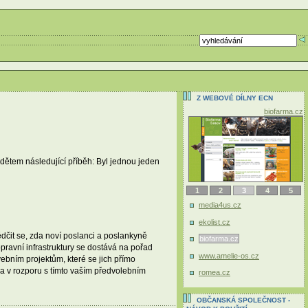
Z WEBOVÉ DÍLNY ECN
biofarma.cz
dětem následující příběh: Byl jednou jeden
1
2
3
4
5
media4us.cz
ekolist.cz
čit se, zda noví poslanci a poslankyně
biofarma.cz
pravní infrastruktury se dostává na pořad
www.amelie-os.cz
bním projektům, které se jich přímo
ela v rozporu s tímto vaším předvolebním
romea.cz
OBČANSKÁ SPOLEČNOST -