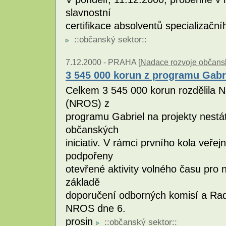
slavnostní
certifikace absolventů specializačního
::
občanský sektor
::
7.12.2000 -
PRAHA [
Nadace rozvoje občans
3 545 000 korun z programu Gabr
Celkem 3 545 000 korun rozdělila 
(NROS) z
programu Gabriel na projekty nestá
občanských
iniciativ. V rámci prvního kola veře
podpořeny
otevřené aktivity volného času pro
základě
doporučení odborných komisí a Rad
NROS dne 6.
prosin
::
občanský sektor
::