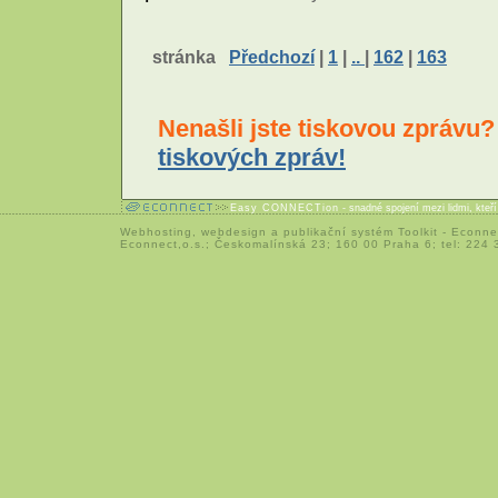
stránka
Předchozí
|
1
|
..
|
162
|
163
Nenašli jste tiskovou zprávu
tiskových zpráv!
Easy CONNECTion
- snadné spojení mezi lidmi, kteř
Webhosting
,
webdesign
a
publikační systém Toolkit
-
Econne
Econnect,o.s.; Českomalínská 23; 160 00 Praha 6; tel: 224