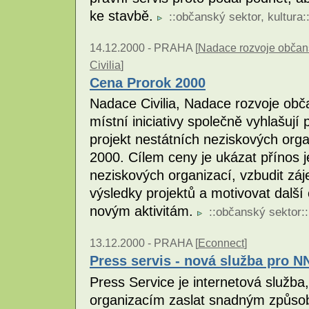
ke stavbě.
::
občanský sektor
,
kultura
:
14.12.2000 -
PRAHA [
Nadace rozvoje občans
Civilia
]
Cena Prorok 2000
Nadace Civilia, Nadace rozvoje obč
místní iniciativy společně vyhlašují 
projekt nestátních neziskových or
2000. Cílem ceny je ukázat přínos j
neziskových organizací, vzbudit záj
výsledky projektů a motivovat další 
novým aktivitám.
::
občanský sektor
::
13.12.2000 -
PRAHA [
Econnect
]
Press servis - nová služba pro 
Press Service je internetová služb
organizacím zaslat snadným způso