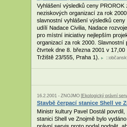
Vyhlášení výsledků ceny PROROK za
neziskových organizací za rok 2000
slavnostní vyhlášení výsledků cen
udílí Nadace Civilia, Nadace rozvo
pro místní iniciativy nejlepším pro
organizací za rok 2000. Slavnostní
čtvrtek dne 8. března 2001 v 17,00 
Tržiště 23/555, Praha 1).
::
občansk
16.2.2001 -
ZNOJMO [
Ekologický právní serv
Stavbě čerpací stanice Shell ve 
Ministr kultury Pavel Dostál povrdil
stanici Shell ve Znojmě bylo vydán
právní servis proto podal podnět, ab