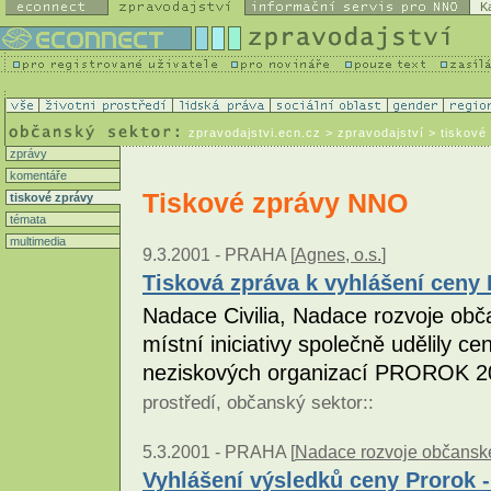
K
zpravodajstvi.ecn.cz
> zpravodajství > tiskové
zprávy
komentáře
Tiskové zprávy NNO
tiskové zprávy
témata
multimedia
9.3.2001 -
PRAHA [
Agnes, o.s.
]
Tisková zpráva k vyhlášení cen
Nadace Civilia, Nadace rozvoje obč
místní iniciativy společně udělily ce
neziskových organizací PROROK 20
prostředí
,
občanský sektor
::
5.3.2001 -
PRAHA [
Nadace rozvoje občanské
Vyhlášení výsledků ceny Prorok 