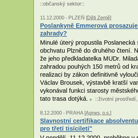
::
občanský sektor
::
11.12.2000 -
PLZEŇ [
Děti Země
]
Poslankyně Emmerová prosazuje 
zahrady?
Minulé úterý propustila Poslaneck
obchvatu Plzně do druhého čtení. Ni
že jeho předkladatelka MUDr. Mila
zahradou pouhých 150 metrů od krat
realizaci by zákon definitivně vylouč
Václav Brousek, výstavbě kratší var
vykonával funkci starosty městskéh
tato trasa dotýká.
::
životní prostředí
8.12.2000 -
PRAHA [
Agnes, o.s.
]
Slavnostní certifikace absolvent
pro třetí tisíciletí"
V pondělí, 11.12.2000, proběhne v 