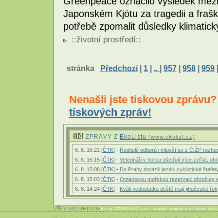
Greenpeace označilo výsledek mezi
Japonském Kjótu za tragedii a fra
potřebě zpomalit důsledky klimatic
::
životní prostředí
::
stránka
Předchozí
|
1
|
..
|
957
|
958
|
959
Nenašli jste tiskovou zprávu
tiskových zpráv!
ZPRÁVY Z
EkoListu
(www.ekolist.cz)
6. 8. 15:22 [
ČTK
]
-
Ředitelé odborů i mluvčí se z ČIŽP rozhodli
6. 8. 15:15 [
ČTK
]
-
Veterináři v horku ošetřují více zvířat, 
6. 8. 15:08 [
ČTK
]
-
Do Prahy dorazili jezdci cyklistické štafet
6. 8. 15:03 [
ČTK
]
-
Ománskou mořskou rezervaci ohrožuje v
6. 8. 14:24 [
ČTK
]
-
Kvůli nedostatku deště mají jihočeské řek
Easy CONNECTion
- snadné spojení mezi lidmi, kteř