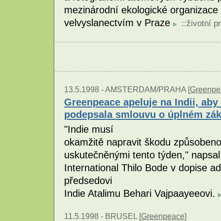
mezinárodní ekologické organizace
velvyslanectvím v Praze
::
životní p
13.5.1998 -
AMSTERDAM/PRAHA [
Greenpe
Greenpeace apeluje na Indii, aby
podepsala smlouvu o úplném zák
"Indie musí
okamžitě napravit škodu způsobeno
uskutečněnými tento týden," napsal
International Thilo Bode v dopise
předsedovi
Indie Atalimu Behari Vajpaayeeovi.
11.5.1998 -
BRUSEL [
Greenpeace
]