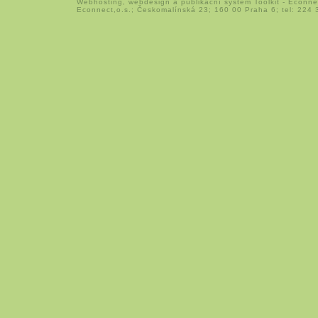
Webhosting
,
webdesign
a
publikační systém Toolkit
-
Econne
Econnect,o.s.; Českomalínská 23; 160 00 Praha 6; tel: 224