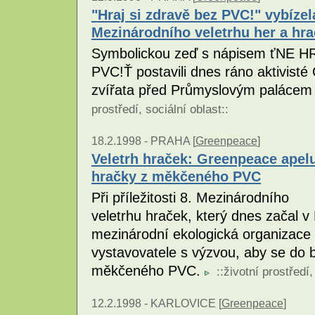
"Hraj si zdravě bez PVC!" vybízela
Mezinárodního veletrhu her a hra
Symbolickou zeď s nápisem ťNE 
PVC!Ť postavili dnes ráno aktivist
zvířata před Průmyslovým palácem 
prostředí
,
sociální oblast
::
18.2.1998 -
PRAHA [
Greenpeace
]
Veletrh hraček: Greenpeace apelu
hračky z měkčeného PVC
Při příležitosti 8. Mezinárodního
veletrhu hraček, který dnes začal v 
mezinárodní ekologická organizace 
vystavovatele s výzvou, aby se do 
měkčeného PVC.
::
životní prostředí
12.2.1998 -
KARLOVICE [
Greenpeace
]