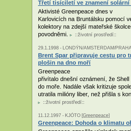
Třetí tisíciletí ve znamení solární
Aktivisté Greenpeace dnes v
Karlovicích na Bruntálsku pomocí ve
kolektory na zdejší mateřské školce
povodněmi.
::
životní prostředí
::
29.1.1998 -
LONDÝN/AMSTERDAM/PRAHA 
Brent Spar připravuje cestu pro 
plošin na dno moří
Greenpeace
přivítalo dnešní oznámení, že Shell
do moře. Nadále však kritizuje spole
utratila milióny liber, než přišla s
::
životní prostředí
::
11.12.1997 -
KJÓTO [
Greenpeace
]
Greenpeace: Dohoda o klimatu o