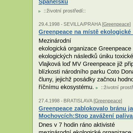
Španělsku
::
životní prostředí
::
29.4.1998 -
SEVILLA/PRAHA [
Greenpeace
]
Greenpeace na místě ekologické 
Mezinárodní
ekologická organizace Greenpeace 
ekologických následků úniku toxick
Vlajková loď MV Greenpeace již přip
blízkosti národního parku Coto Don
čluny, jejichž posádky začnou hodn
říčnímu ekosystému.
::
životní prost
27.4.1998 -
BRATISLAVA [
Greenpeace
]
Greenpeace zablokovalo bránu ja
Mochovcích:Stop zavážení paliva
Dnes v 7 hodin ráno aktivisté
mezinárodní ekologické organizace