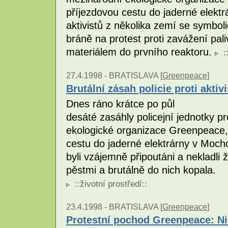
příjezdovou cestu do jaderné elekt
aktivistů z několika zemí se symboli
bráně na protest proti zavážení pal
materiálem do prvního reaktoru.
:
27.4.1998 -
BRATISLAVA [
Greenpeace
]
Brutální zásah policie proti akt
Dnes ráno krátce po půl
desáté zasáhly policejní jednotky pr
ekologické organizace Greenpeace, k
cestu do jaderné elektrárny v Moch
byli vzájemně připoutáni a nekladli 
pěstmi a brutálně do nich kopala.
::
životní prostředí
::
23.4.1998 -
BRATISLAVA [
Greenpeace
]
Protestní pochod Greenpeace: Ni