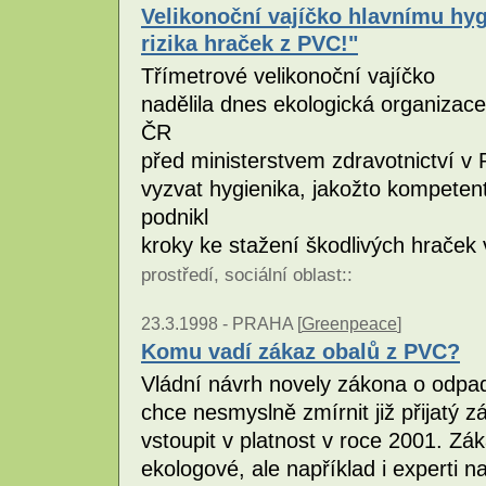
Velikonoční vajíčko hlavnímu hyg
rizika hraček z PVC!"
Třímetrové velikonoční vajíčko
nadělila dnes ekologická organizac
ČR
před ministerstvem zdravotnictví v
vyzvat hygienika, jakožto kompete
podnikl
kroky ke stažení škodlivých hraček
prostředí
,
sociální oblast
::
23.3.1998 -
PRAHA [
Greenpeace
]
Komu vadí zákaz obalů z PVC?
Vládní návrh novely zákona o odpa
chce nesmyslně zmírnit již přijatý 
vstoupit v platnost v roce 2001. Zá
ekologové, ale například i experti 