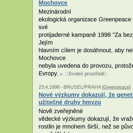
Mochovce
Mezinárodní
ekologická organizace Greenpeace 
své
protijaderné kampaně 1998 "Za bez
Jejím
hlavním cílem je dosáhnout, aby ne
Mochovce
nebyla uvedena do provozu, protože
Evropy.
::
životní prostředí
::
23.4.1998 -
BRUSEL/PRAHA [
Greenpeace
]
Nové výzkumy dokazují, že genet
užitečné druhy hmyzu
Nově zveřejněné
vědecké výzkumy dokazují, že vra
rostlin je mnohem širší, než se pův