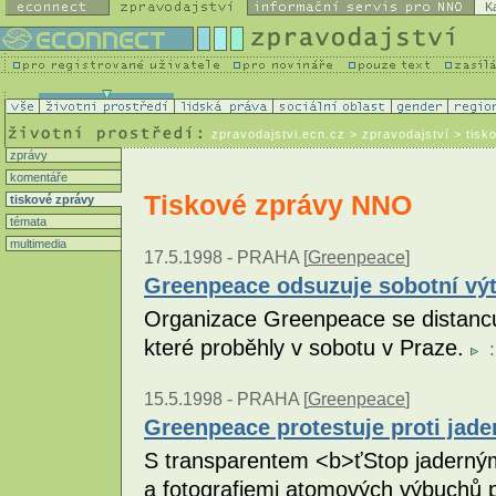
K
zpravodajstvi.ecn.cz
> zpravodajství > tisk
zprávy
komentáře
Tiskové zprávy NNO
tiskové zprávy
témata
multimedia
17.5.1998 -
PRAHA [
Greenpeace
]
Greenpeace odsuzuje sobotní výtr
Organizace Greenpeace se distancu
které proběhly v sobotu v Praze.
:
15.5.1998 -
PRAHA [
Greenpeace
]
Greenpeace protestuje proti jad
S transparentem <b>ťStop jaderný
a fotografiemi atomových výbuchů pr