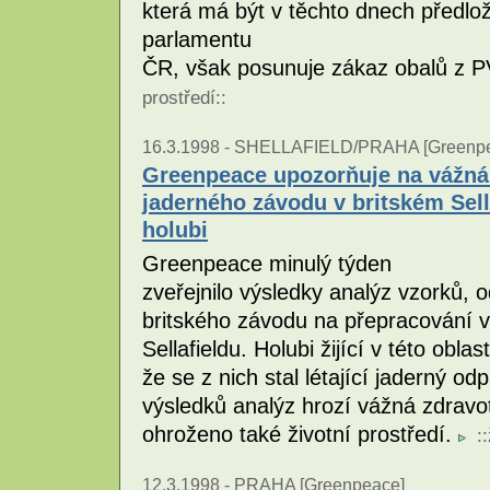
která má být v těchto dnech před
parlamentu
ČR, však posunuje zákaz obalů z 
prostředí
::
16.3.1998 -
SHELLAFIELD/PRAHA [Greenpe
Greenpeace upozorňuje na vážná 
jaderného závodu v britském Sell
holubi
Greenpeace minulý týden
zveřejnilo výsledky analýz vzorků, 
britského závodu na přepracování v
Sellafieldu. Holubi žijící v této obla
že se z nich stal létající jaderný o
výsledků analýz hrozí vážná zdravot
ohroženo také životní prostředí.
::
12.3.1998 -
PRAHA [
Greenpeace
]