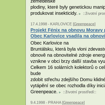
zemědělské
plodiny, které byly genetickou man
produkovat insekticidy.
::
životní pro
17.4.1998 -
KARLOVICE [
Greenpeace
]
Projekt Fénix na obnovu Moravy p
Obec Karlovice vsadila na obnovi
Obec Karlovice na
Bruntálsku, která byla vloni zdevas
obnově na obnovitelné zdroje energi
vznikne v obci brzy další stavba vyu
Celkem 16 solárních kolektorů o ce
bude
zdobit střechu zdejšího Domu klidn
vytápění se obec rozhodla díky inic
Greenpeace.
::
životní prostředí
::
9.4.1998 -
PRAHA [
Greenpeace
]