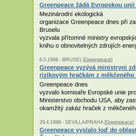
Greenpeace žádá Evropskou unii 
Mezinárodní ekologická
organizace Greenpeace dnes při za
Bruselu
vyzvala přítomné ministry evropskýc
knihu o obnovitelných zdrojích ener
6.5.1998 -
BRUSEL [
Greenpeace
]
Greenpeace vyzývá ministryni zdra
rizikovým hračkám z měkčeného
Greenpeace dnes
vyzvalo komisaře Evropské unie p
Ministerstvo obchodu USA, aby zast
okamžitý zakáz hraček z měkčené
29.4.1998 -
SEVILLA/PRAHA [
Greenpeace
]
Greenpeace vyslalo loď do oblast