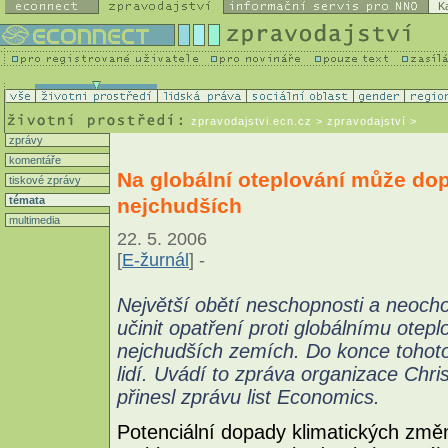
K
zpravodajstvi.ecn.cz
> zpravodajství >
zprávy
komentáře
Na globální oteplování může dopl
tiskové zprávy
nejchudších
témata
multimedia
22. 5. 2006
[
E-žurnál
] -
Největší obětí neschopnosti a neocho
učinit opatření proti globálnímu otepl
nejchudších zemích. Do konce tohoto 
lidí. Uvádí to zpráva organizace Chri
přinesl zprávu list Economics.
Potenciální dopady klimatických změn 