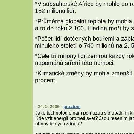
*V subsaharské Africe by mohlo do r
182 milionů lidí.
*Průměrná globální teplota by mohla 
a to do roku 2 100. Hladina moří by 
*Počet lidí dotčených bouřemi a záp
minulého století o 740 milionů na 2, 5 
*Celé tři miliony lidí zemřou každý rok
napomáhá šíření této nemoci.
*Klimatické změny by mohla zmenšit r
procent.
- 24. 5. 2006 -
proatom
Jake technologie nam pomuzou s globalnim kli
Kde vzit energii pro treti svet? Jsou resenim j
obnovitelnych zdroju?