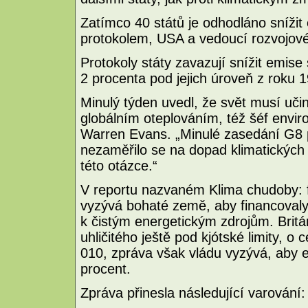
Zatímco 40 států je odhodláno snížit
protokolem, USA a vedoucí rozvojové 
Protokoly státy zavazují snížit emise
2 procenta pod jejich úroveň z roku 
Minulý týden uvedl, že svět musí uči
globálním oteplováním, též šéf envi
Warren Evans. „Minulé zasedání G8 po
nezaměřilo se na dopad klimatických
této otázce.“
V reportu nazvaném Klima chudoby: f
vyzývá bohaté země, aby financovaly 
k čistým energetickým zdrojům. Británi
uhličitého ještě pod kjótské limity, o
010, zpráva však vládu vyzývá, aby e
procent.
Zpráva přinesla následující varování: