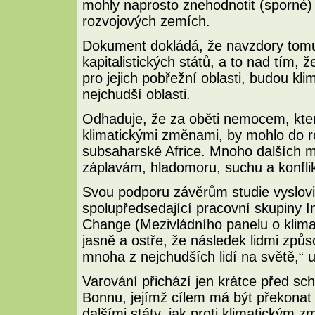
mohly naprosto znehodnotit (sporné) 
rozvojových zemích.
Dokument dokládá, že navzdory tomu,
kapitalistických států, a to nad tím, 
pro jejich pobřežní oblasti, budou kl
nejchudší oblasti.
Odhaduje, že za oběti nemocem, kte
klimatickými změnami, by mohlo do ro
subsaharské Africe. Mnoho dalších mili
záplavám, hladomoru, suchu a konfli
Svou podporu závěrům studie vyslovil
spolupředsedající pracovní skupiny 
Change (Mezivládního panelu o klima
jasně a ostře, že následek lidmi zp
mnoha z nejchudších lidí na světě,“ u
Varování přichází jen krátce před sch
Bonnu, jejímž cílem má být překonat
dalšími státy, jak proti klimatickým 