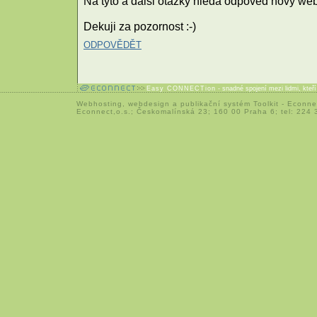
Na tyto a dalsi otazky hleda odpoved novy webz
Dekuji za pozornost :-)
ODPOVĚDĚT
Easy CONNECTion
- snadné spojení mezi lidmi, kteř
Webhosting
,
webdesign
a
publikační systém Toolkit
-
Econne
Econnect,o.s.; Českomalínská 23; 160 00 Praha 6; tel: 224