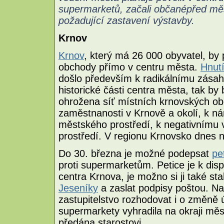
supermarketů, začali občanépřed měs
požadující zastavení výstavby.
Krnov
Krnov
, který má 26 000 obyvatel, by 
obchody přímo v centru města.
Hnut
došlo především k radikálnímu zásah
historické části centra města, tak by
ohrožena síť místních krnovských obc
zaměstnanosti v Krnově a okolí, k ná
městského prostředí, k negativnímu v
prostředí. V regionu Krnovsko dnes 
Do 30. března je možné podepsat
pet
proti supermarketům. Petice je k dis
centra Krnova, je možno si ji také s
Jeseníky
a zaslat podpisy poštou. N
zastupitelstvo rozhodovat i o změně 
supermarkety vyhradila na okraji města
předána starostovi.