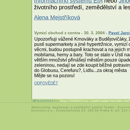
Informačního systému EIA
nebo
Jiho
životního prostředí, zemědělství a les
Alena Mejstříková
Vymizí obchod z centra - 30. 3. 2004 -
Pavel Jaro
Upozorňuji vážené Krnováky a Budějovičáky, že
pustí supermarkety a jiné hypertržnice, vymiz
věcmi, budou postupně krachovat a na jejich m
mobilama, herny a bary. Toto se stalo v Ústí 
větším množství přinášejí městům pouze úpadek
zeleninou, nedají se zde koupit běžné potraviny
do Globusu, Cerefuru?, Lidlu...za okraj města
Mějte se na pozoru!
ODPOVĚDĚT
Easy CONNECTion
- snadné spojení mezi lidmi, kteř
Webhosting
,
webdesign
a
publikační systém Toolkit
-
Econne
Econnect,o.s.; Českomalínská 23; 160 00 Praha 6; tel: 224