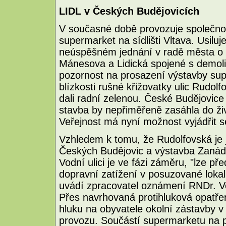
LIDL v Českých Budějovicích
V současné době provozuje společno
supermarket na sídlišti Vltava. Usiluj
neúspěšném jednání v radě města o lok
Mánesova a Lidická spojené s demolicí
pozornost na prosazení výstavby sup
blízkosti rušné křižovatky ulic Rud
dali radní zelenou. České Budějovic
stavba by nepřiměřeně zasáhla do živ
Veřejnost má nyní možnost vyjádřit 
Vzhledem k tomu, že Rudolfovská je j
Českých Budějovic a výstavba Zanádr
Vodní ulici je ve fázi záměru, "lze p
dopravní zatížení v posuzované lokal
uvádí zpracovatel oznámení RNDr. Vo
Přes navrhovaná protihluková opatřen
hluku na obyvatele okolní zástavby v 
provozu. Součástí supermarketu na p