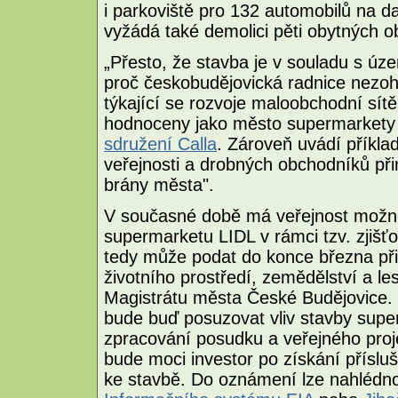
i parkoviště pro 132 automobilů na d
vyžádá také demolici pěti obytných o
„Přesto, že stavba je v souladu s úz
proč českobudějovická radnice nezo
týkající se rozvoje maloobchodní sítě
hodnoceny jako město supermarkety 
sdružení Calla
. Zároveň uvádí příklad
veřejnosti a drobných obchodníků přin
brány města".
V současné době má veřejnost možnos
supermarketu LIDL v rámci tzv. zjišť
tedy může podat do konce března př
životního prostředí, zemědělství a le
Magistrátu města České Budějovice. 
bude buď posuzovat vliv stavby super
zpracování posudku a veřejného proje
bude moci investor po získání přísluš
ke stavbě. Do oznámení lze nahlédno