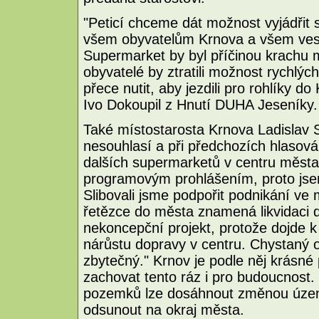
"Peticí chceme dát možnost vyjádřit
všem obyvatelům Krnova a všem vesn
Supermarket by byl příčinou krachu
obyvatelé by ztratili možnost rychl
přece nutit, aby jezdili pro rohlíky d
Ivo Dokoupil z Hnutí DUHA Jeseníky.
Také místostarosta Krnova Ladislav 
nesouhlasí a při předchozích hlasován
dalších supermarketů v centru města
programovým prohlášením, proto jse
Slibovali jsme podpořit podnikání ve 
řetězce do města znamená likvidaci d
nekoncepční projekt, protože dojde 
nárůstu dopravy v centru. Chystaný 
zbytečný." Krnov je podle něj krásné
zachovat tento ráz i pro budoucnost
pozemků lze dosáhnout změnou územ
odsunout na okraj města.