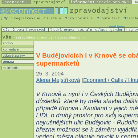
K
zpravodajstvi.ecn.cz
> zpravodajství >
zprávy
komentáře
V Budějovicích i v Krnově se ob
tiskové zprávy
supermarketů
témata
multimedia
25. 3. 2004
Alena Mejstříková
[
Econnect / Calla / Hn
V Krnově a nyní i v Českých Budějovi
důsledků, které by měla stavba další
případě Krnova i Kaufland v jejich mě
LIDL o druhý prostor pro svůj superma
nejrušnějších ulic Budějovic - Rudol
března možnost se k záměru vyjádřit 
vedení města plánuje povolit v centr