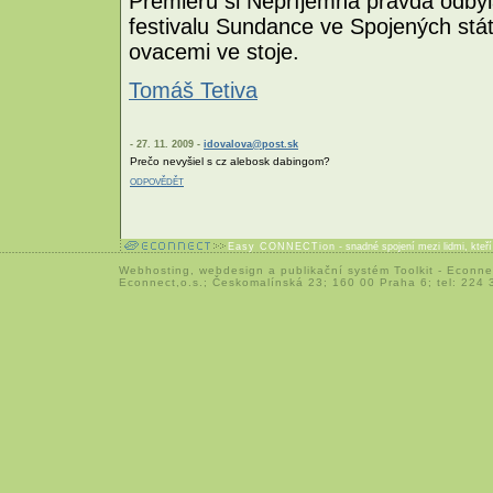
Premiéru si Nepříjemná pravda odbyl
festivalu Sundance ve Spojených stá
ovacemi ve stoje.
Tomáš Tetiva
- 27. 11. 2009 -
idovalova@post.sk
Prečo nevyšiel s cz alebosk dabingom?
ODPOVĚDĚT
Easy CONNECTion
- snadné spojení mezi lidmi, kteř
Webhosting
,
webdesign
a
publikační systém Toolkit
-
Econne
Econnect,o.s.; Českomalínská 23; 160 00 Praha 6; tel: 224