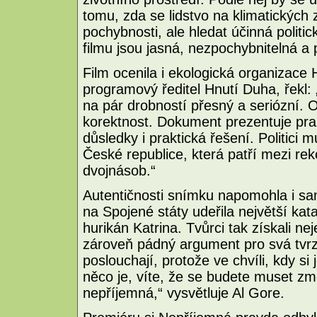
tomu, zda se lidstvo na klimatických 
pochybnosti, ale hledat účinná politi
filmu jsou jasná, nezpochybnitelná a
Film ocenila i ekologická organizace
programový ředitel Hnutí Duha, řekl: 
na pár drobností přesný a seriózní. 
korektnost. Dokument prezentuje prak
důsledky i praktická řešení. Politici 
České republice, která patří mezi rek
dvojnásob.“
Autentičnosti snímku napomohla i sa
na Spojené státy udeřila největší kat
hurikán Katrina. Tvůrci tak získali nej
zároveň pádný argument pro svá tvrz
poslouchají, protože ve chvíli, kdy si 
něco je, víte, že se budete muset z
nepříjemná,“ vysvětluje Al Gore.