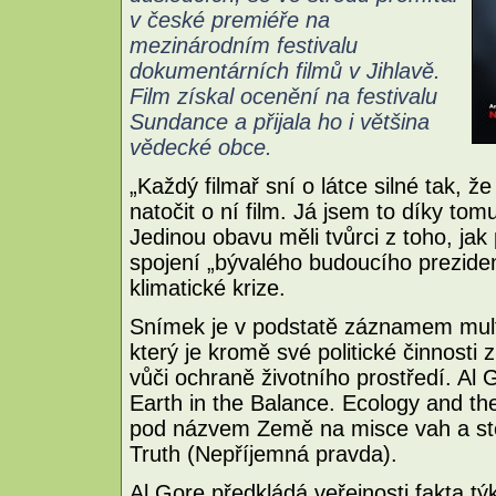
v české premiéře na
mezinárodním festivalu
dokumentárních filmů v Jihlavě.
Film získal ocenění na festivalu
Sundance a přijala ho i většina
vědecké obce.
„Každý filmař sní o látce silné tak, ž
natočit o ní film. Já jsem to díky tom
Jedinou obavu měli tvůrci z toho, jak
spojení „bývalého budoucího prezide
klimatické krize.
Snímek je v podstatě záznamem multi
který je kromě své politické činnost
vůči ochraně životního prostředí. Al 
Earth in the Balance. Ecology and the
pod názvem Země na misce vah a ste
Truth (Nepříjemná pravda).
Al Gore předkládá veřejnosti fakta týk