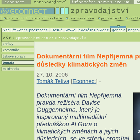
K
zpravodajstvi.ecn.cz
> zpravodajství >
zprávy
komentáře
Dokumentární film Nepříjemná p
tiskové zprávy
důsledky klimatických změn
témata
multimedia
27. 10. 2006
Tomáš Tetiva
[
Econnect
] -
Dokumentární film Nepříjemná
pravda režiséra Davise
Guggenheima, který je
inspirovaný multimediální
přednáškou Al Gora o
klimatických změnách a jejich
důsledcích, se ve středu promítal