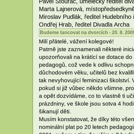
Pavel Štourač, umělecký ředitel div
Marta Lajnerová, místopředsedkyně
Miroslav Pudlák, ředitel Hudebního 
Ondřej Hrab, ředitel Divadla Archa
Budeme tancovat na dvorcích - 20. 8. 200
Milí přátelé, vážení kolegové!
Patrně jste zaznamenali některé inici
upozorňovali na krátící se dotace do 
pedagogů, což vede k odlivu schopnýc
důchodovém věku, učitelů bez kvalifi
tak nevyhovující feminizaci školství. 
pokud si již vůbec někdo všimne, pr
a opět dozvídáme, co to vlastně ti uč
prázdniny, ve škole jsou sotva 4 hod
šikanují děti.
Musím konstatovat, že díky této vše
nominální plat po 20 letech pedagogi