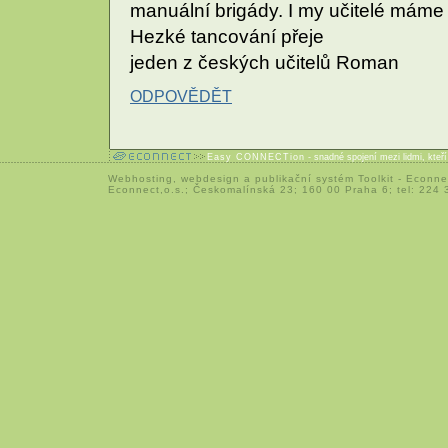
manuální brigády. I my učitelé máme 
Hezké tancování přeje
jeden z českých učitelů Roman
ODPOVĚDĚT
Easy CONNECTion
- snadné spojení mezi lidmi, kteř
Webhosting
,
webdesign
a
publikační systém Toolkit
-
Econne
Econnect,o.s.; Českomalínská 23; 160 00 Praha 6; tel: 224