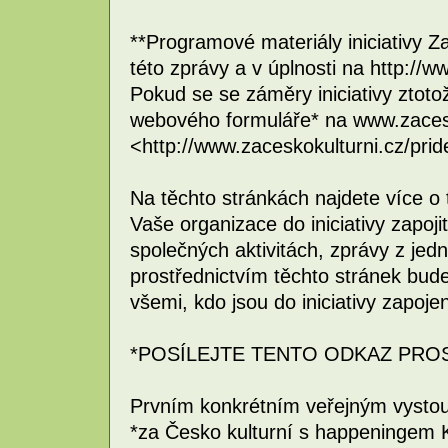
**Programové materiály iniciativy Za
této zprávy a v úplnosti na http://
Pokud se se záměry iniciativy ztotož
webového formuláře* na www.zacesko
<http://www.zaceskokulturni.cz/pride
Na těchto stránkách najdete více o
Vaše organizace do iniciativy zapoj
společných aktivitách, zprávy z jedn
prostřednictvím těchto stránek bud
všemi, kdo jsou do iniciativy zapojen
*POSÍLEJTE TENTO ODKAZ PROS
Prvním konkrétním veřejným vysto
*za Česko kulturní s happeningem K