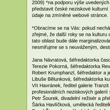
2009) *na podporu výše uvedených
představit české neziskové kulturní
údaje na zmíněné webové stránce.
*Obracíme se na Vás: pokud nechám
zřejmé, že další roky se na kulturu
tato oblast bude dále marginalizov
nesmiřujme se s neuváženým, destru
Jana Návratová, šéfredaktorka čas
Terezie Pokorná, šéfredaktorka Re
Robert Krumphanzl, šéfredaktor a je
Libuše Bělunková, šéfredaktorka kul
Vít Havránek, ředitel galerie Tranzit
profesionálních neziskových galer
Petr Šourek, divadelní režisér a pře
Šárka Havlíčková, umělecká ředitelk