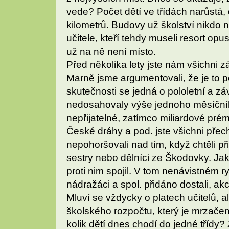
vede? Počet dětí ve třídách narůstá, d
kilometrů. Budovy už školství nikdo n
učitele, kteří tehdy museli resort opust
už na ně není místo.
Před několika lety jste nám všichni závi
Marně jsme argumentovali, že je to 
skutečnosti se jedná o pololetní a z
nedosahovaly výše jednoho měsíčníh
nepřijatelné, zatímco miliardové pré
České dráhy a pod. jste všichni přech
nepohoršovali nad tím, když chtěli př
sestry nebo dělníci ze Škodovky. Jakm
proti nim spojil. V tom nenávistném r
nádražáci a spol. přidáno dostali, a
Mluví se vždycky o platech učitelů, a
školského rozpočtu, který je mrzače
kolik dětí dnes chodí do jedné třídy?