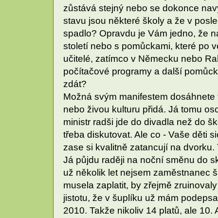
zůstává stejný nebo se dokonce nav
stavu jsou některé školy a že v posl
spadlo? Opravdu je Vám jedno, že na
století nebo s pomůckami, které po v
učitelé, zatímco v Německu nebo Ra
počítačové programy a další pomůck
zdát?
Možná svým manifestem dosáhnete to
nebo živou kulturu přidá. Já tomu o
ministr radši jde do divadla než do šk
třeba diskutovat. Ale co - Vaše děti si
zase si kvalitně zatancují na dvorku.
Já půjdu raději na noční směnu do sk
už několik let nejsem zaměstnanec ško
musela zaplatit, by zřejmě zruinoval
jistotu, že v šuplíku už mám podeps
2010. Takže nikoliv 14 platů, ale 10.