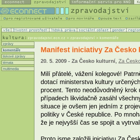
K
zpravodajstvi.ecn.cz
> zpravodajství > komentáře
zprávy
Manifest iniciativy Za Česko 
komentáře
tiskové zprávy
20. 5. 2009 - Za Česko kulturní,
Za Česko
témata
multimedia
Milí přátelé, vážení kolegové! Patrn
dotací ministerstva kultury určených
procent. Tento neodůvodněný krok u
případech likvidačně zasáhl všechny
situace je ovšem jen jedním z proje
politiky v České republice. Po mno
že je nejvyšší čas se spojit a vytrv
Proto jsme založili iniciativu Za Čes