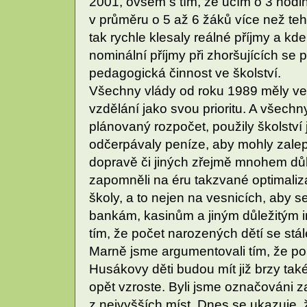
2001, ovšem s tím, že učím o 3 hodin
v průměru o 5 až 6 žáků více než te
tak rychle klesaly reálné příjmy a kd
nominální příjmy při zhoršujících se
pedagogická činnost ve školství.
Všechny vlády od roku 1989 měly v
vzdělání jako svou prioritu. A všechn
plánovaný rozpočet, použily školství 
odčerpávaly peníze, aby mohly zalepi
dopravě či jiných zřejmě mnohem důle
zapomněli na éru takzvané optimaliza
školy, a to nejen na vesnicích, aby
bankám, kasinům a jiným důležitým i
tím, že počet narozených dětí se stále
Marně jsme argumentovali tím, že po
Husákovy děti budou mít již brzy tak
opět vzroste. Byli jsme označováni z
z nejvyšších míst. Dnes se ukazuje,