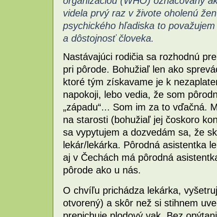
organizáciou (WHO) označovaný ako
videla prvý raz v živote oholenú že
psychického hľadiska to považujem 
a dôstojnosť človeka.
Nastávajúci rodičia sa rozhodnú pr
pri pôrode. Bohužiaľ len ako sprev
ktoré tým získavame je k nezaplaten
napokoji, lebo vedia, že som pôrod
„západu“... Som im za to vďačná. M
na starosti (bohužiaľ jej čoskoro kon
sa vypytujem a dozvedám sa, že sk
lekár/lekárka. Pôrodná asistentka l
aj v Čechách má pôrodná asistentka
pôrode ako u nás.
O chvíľu prichádza lekárka, vyšetru
otvorený) a skôr než si stihnem uve
prepichuje plodový vak. Bez opýtan