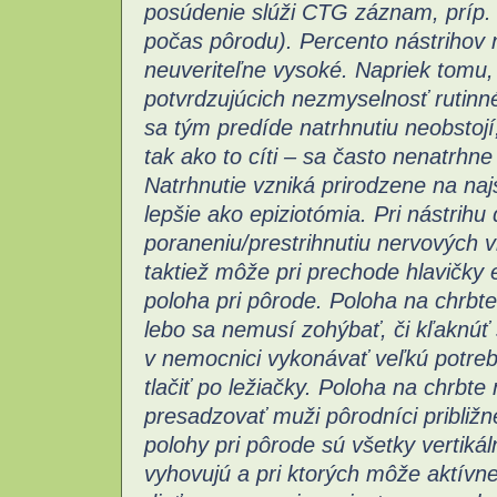
posúdenie slúži CTG záznam, príp. a
počas pôrodu).
Percento nástrihov 
neuveriteľne vysoké. Napriek tomu, 
potvrdzujúcich nezmyselnosť rutinn
sa tým predíde natrhnutiu neobstojí,
tak ako to cíti – sa často nenatrhn
Natrhnutie vzniká prirodzene na na
lepšie ako epiziotómia. Pri nástrih
poraneniu/prestrihnutiu nervových v
taktiež môže pri prechode hlavičky 
poloha pri pôrode. Poloha na chrbte
lebo sa nemusí zohýbať, či kľaknúť s
v nemocnici vykonávať veľkú potrebu
tlačiť po ležiačky. Poloha na chrbte 
presadzovať muži pôrodníci približ
polohy pri pôrode sú všetky vertikál
vyhovujú a pri ktorých môže aktívne