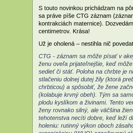
S touto novinkou prichádzam na pôr
sa práve píše CTG záznam (záznam 
kontrakciách maternice). Dozvedám
centimetrov. Krása!
Už je oholená – nestihla nič povedať
CTG - záznam sa môže písať v akej
ženu oveľa prijateľnejšie, keď môž
sedieť či stáť. Poloha na chrbte je n
stlačeniu dolnej dutej žily (ktorá p
chrbticou) a spôsobiť, že žene začn
(kolabuje krvný obeh). Tým sa sam
plodu kyslíkom a živinami.
Tento ve
ženy rovnako silný, ale väčšina žie
tehotenstva necíti dobre, keď leží d
holeniu: rutinný výkon oboch zásah