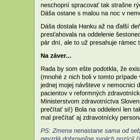
neschopní spracovať tak strašne rýc
Dáša ostane s malou na noc v nemo
Dáša dostala Hanku až na ďalší de
presťahovala na oddelenie šestonede
pár dní, ale to už presahuje rámec 
Na záver...
Rada by som ešte podotkla, že exis
(mnohé z nich boli v tomto prípade
jednej mojej návšteve v nemocnici 
pacientov v reformných zdravotníc
Ministerstvom zdravotníctva Sloven
prečítať si!) Bola na oddelení len t
mal prečítať aj zdravotnícky personá
PS: Zmena nenastane sama od seba
nevzdá dobrovoľne svojich pozícií 