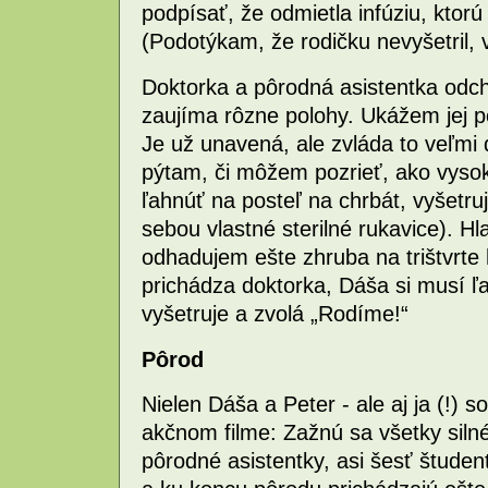
podpísať, že odmietla infúziu, ktor
(Podotýkam, že rodičku nevyšetril, v
Doktorka a pôrodná asistentka odc
zaujíma rôzne polohy. Ukážem jej po
Je už unavená, ale zvláda to veľmi d
pýtam, či môžem pozrieť, ako vysok
ľahnúť na posteľ na chrbát, vyšetr
sebou vlastné sterilné rukavice). Hl
odhadujem ešte zhruba na trištvrte 
prichádza doktorka, Dáša si musí ľ
vyšetruje a zvolá „Rodíme!“
Pôrod
Nielen Dáša a Peter - ale aj ja (!) 
akčnom filme: Zažnú sa všetky silné
pôrodné asistentky, asi šesť štude