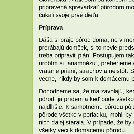
pripravená sprevádzať pôrodom moj
čakali svoje prvé dieťa.
Príprava
Dáša si praje pôrod doma, no v mom
prerábajú domček, si to nevie predst
treba pripraviť plán. Postupujem ta
urobím si „anamnézu“, preberieme 
vrátane prianí, strachov a neistôt.
vecne, nikdy by som k domácemu p
Dohodneme sa, že ma zavolajú, keď
pôrod, ja prídem a keď bude všetk
najdlhšie. K samotnému pôrodu pô
pôrode všetko v poriadku, mohli b
nich ďalej starala. V prípade, že by 
všetky veci k domácemu pôrodu.