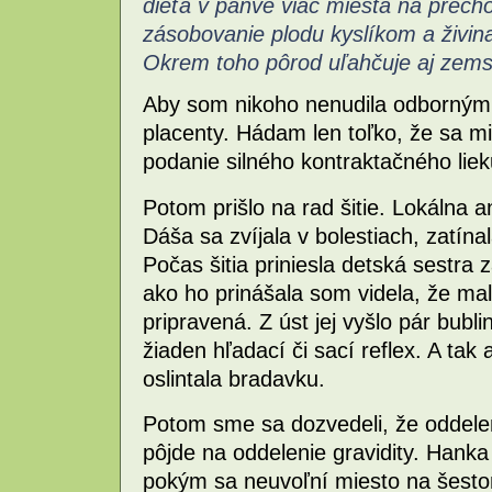
dieťa v panve viac miesta na prech
zásobovanie plodu kyslíkom a živinam
Okrem toho pôrod uľahčuje aj zemsk
Aby som nikoho nenudila odbornými
placenty. Hádam len toľko, že sa mi
podanie silného kontraktačného liek
Potom prišlo na rad šitie. Lokálna 
Dáša sa zvíjala v bolestiach, zatína
Počas šitia priniesla detská sestra 
ako ho prinášala som videla, že mal
pripravená. Z úst jej vyšlo pár bubl
žiaden hľadací či sací reflex. A tak
oslintala bradavku.
Potom sme sa dozvedeli, že oddelen
pôjde na oddelenie gravidity. Hanka
pokým sa neuvoľní miesto na šesto