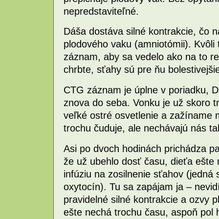
nepredstaviteľné.
Dáša dostáva silné kontrakcie, čo n
plodového vaku (amniotómii). Kvôl
záznam, aby sa vedelo ako na to re
chrbte, sťahy sú pre ňu bolestivejš
CTG záznam je úplne v poriadku, Dá
znova do seba. Vonku je už skoro 
veľké ostré osvetlenie a zažíname m
trochu čuduje, ale nechávajú nás ta
Asi po dvoch hodinách prichádza pan
že už ubehlo dosť času, dieťa ešte 
infúziu na zosilnenie sťahov (jedná
oxytocín). Tu sa zapájam ja – nev
pravidelné silné kontrakcie a ozvy 
ešte nechá trochu času, aspoň pol 