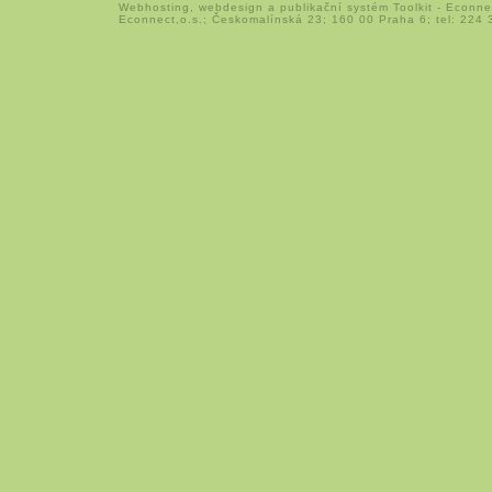
Webhosting
,
webdesign
a
publikační systém Toolkit
-
Econne
Econnect,o.s.; Českomalínská 23; 160 00 Praha 6; tel: 224