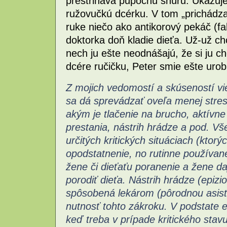
prestriháva pupočnú šnúru. Ukazuj
ružovučkú dcérku. V tom „prichádza
ruke niečo ako antikorový pekáč (fa
doktorka doň kladie dieťa. Už-už ch
nech ju ešte neodnášajú, že si ju ch
dcére ručičku, Peter smie ešte urobi
Z mojich vedomostí a skúseností vi
sa dá sprevádzať oveľa menej stre
akým je tlačenie na brucho, aktívne
prestania, nástrih hrádze a pod. V
určitých kritických situáciach (ktorý
opodstatnenie, no rutinne používa
žene či dieťaťu poranenie a žene da
porodiť dieťa.
Nástrih hrádze (epizi
spôsobená lekárom (pôrodnou asiste
nutnosť tohto zákroku. V podstate e
keď treba v prípade kritického stavu