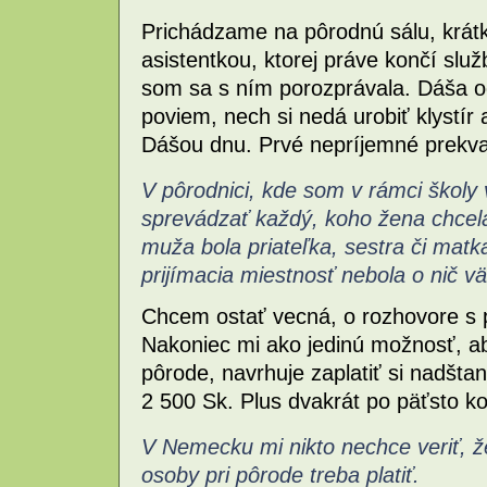
Prichádzame na pôrodnú sálu, krát
asistentkou, ktorej práve končí slu
som sa s ním porozprávala. Dáša od
poviem, nech si nedá urobiť klystír 
Dášou dnu. Prvé nepríjemné prekva
V pôrodnici, kde som v rámci škol
sprevádzať každý, koho žena chcel
muža bola priateľka, sestra či matka
prijímacia miestnosť nebola o nič väč
Chcem ostať vecná, o rozhovore s
Nakoniec mi ako jedinú možnosť, aby
pôrode, navrhuje zaplatiť si nadšta
2 500 Sk. Plus dvakrát po päťsto k
V Nemecku mi nikto nechce veriť, že 
osoby pri pôrode treba platiť.