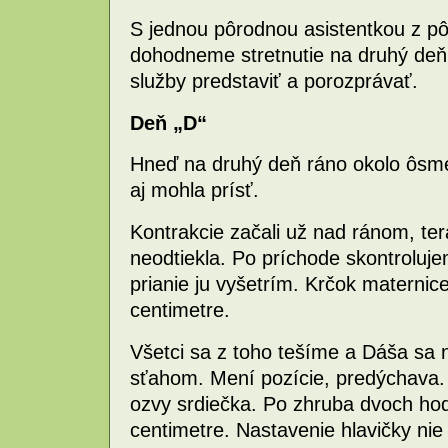
S jednou pôrodnou asistentkou z pô
dohodneme stretnutie na druhý deň.
služby predstaviť a porozprávať.
Deň „D“
Hneď na druhý deň ráno okolo ôsme
aj mohla prísť.
Kontrakcie začali už nad ránom, ter
neodtiekla. Po príchode skontroluj
prianie ju vyšetrím. Krčok maternic
centimetre.
Všetci sa z toho tešíme a Dáša sa 
sťahom. Mení pozície, predýchava.
ozvy srdiečka. Po zhruba dvoch hod
centimetre. Nastavenie hlavičky nie