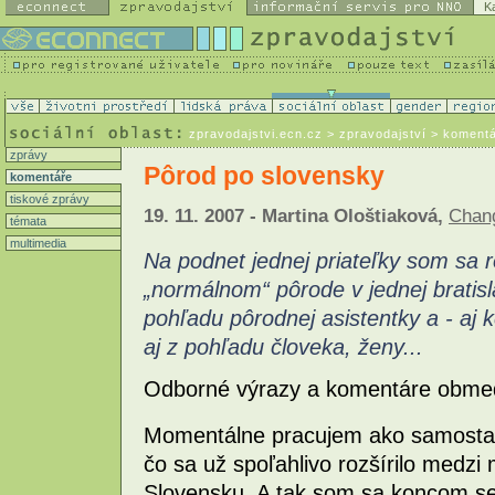
K
zpravodajstvi.ecn.cz
> zpravodajství > koment
zprávy
Pôrod po slovensky
komentáře
tiskové zprávy
19. 11. 2007 - Martina Ološtiaková,
Chan
témata
multimedia
Na podnet jednej priateľky som sa r
„normálnom“ pôrode v jednej bratis
pohľadu pôrodnej asistentky a - aj 
aj z pohľadu človeka, ženy...
Odborné výrazy a komentáre obme
Momentálne pracujem ako samostat
čo sa už spoľahlivo rozšírilo medz
Slovensku. A tak som sa koncom se