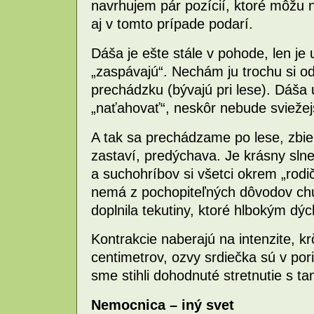
navrhujem pár pozícií, ktoré môžu 
aj v tomto prípade podarí.
Dáša je ešte stále v pohode, len je 
„zaspávajú“. Nechám ju trochu si 
prechádzku (bývajú pri lese). Dáša
„naťahovať“, neskôr nebude sviežejš
A tak sa prechádzame po lese, zbi
zastaví, predýchava. Je krásny sln
a suchohríbov si všetci okrem „rod
nemá z pochopiteľných dôvodov chuť 
doplnila tekutiny, ktoré hlbokým dý
Kontrakcie naberajú na intenzite, k
centimetrov, ozvy srdiečka sú v po
sme stihli dohodnuté stretnutie s t
Nemocnica – iný svet