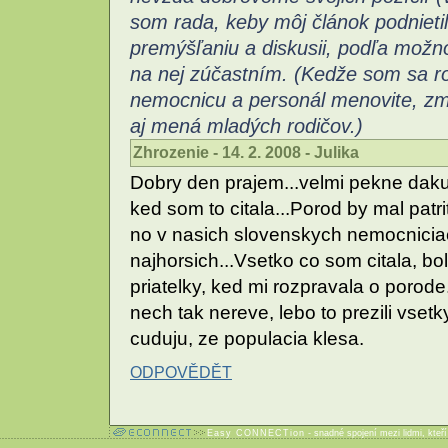
som rada, keby môj článok podnietil
premýšľaniu a diskusii, podľa možn
na nej zúčastním.
(Kedže som sa ro
nemocnicu a personál menovite, zm
aj mená mladých rodičov.)
Zhrozenie - 14. 2. 2008 - Julika
Dobry den prajem...velmi pekne dakuj
ked som to citala...Porod by mal patr
no v nasich slovenskych nemocniciac
najhorsich...Vsetko co som citala, b
priatelky, ked mi rozpravala o porode.
nech tak nereve, lebo to prezili vset
cuduju, ze populacia klesa.
ODPOVĚDĚT
Easy CONNECTion
- snadné spojení mezi lidmi, kteř