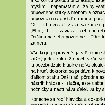
a ku koncu pôrodu prichádzajú ešte 
myslím – nepamätám si, že by všet
pripevnené štítky s menom a ozna
pripevňujú na posteľ strmene, pôro
Chce ich uviazať, zrazu sa zarazí,
„Ehm, chcete zaviazať alebo netre
Dáškou na seba pozrieme... Pôrodn
zámeru.
Všetko je pripravené, ja s Petrom s
každý jednu ruku. Z oboch strán sto
ju povzbudzuje k úplne nefyziologick
na hruď, doktorka sa pridáva k povz
ďalšom sťahu Dáši tlačí pôrodná as
nástrih hrádze - „Tlačte, ešte tlačte
nožničky a nastriháva ďalej. Ja by 
Konečne sa rodí hlavička a doktork