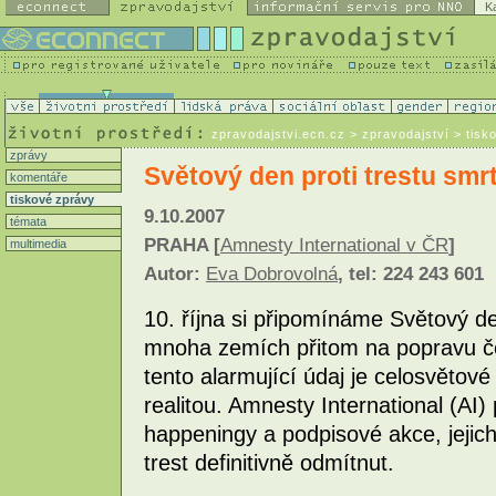
K
zpravodajstvi.ecn.cz
> zpravodajství > tisk
zprávy
Světový den proti trestu smrt
komentáře
tiskové zprávy
9.10.2007
témata
PRAHA [
Amnesty International v ČR
]
multimedia
Autor:
Eva Dobrovolná
, tel: 224 243 601
10. října si připomínáme Světový den
mnoha zemích přitom na popravu če
tento alarmující údaj je celosvětové 
realitou. Amnesty International (AI
happeningy a podpisové akce, jejich
trest definitivně odmítnut.