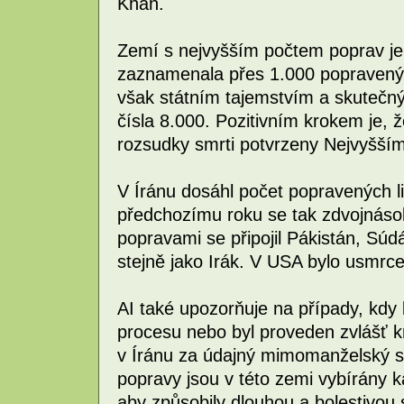
Khan.
Zemí s nejvyšším počtem poprav je j
zaznamenala přes 1.000 popravenýc
však státním tajemstvím a skutečn
čísla 8.000. Pozitivním krokem je,
rozsudky smrti potvrzeny Nejvyšší
V Íránu dosáhl počet popravených li
předchozímu roku se tak zdvojnáso
popravami se připojil Pákistán, Súd
stejně jako Irák. V USA bylo usmr
AI také upozorňuje na případy, kdy 
procesu nebo byl proveden zvlášť 
v Íránu za údajný mimomanželský 
popravy jsou v této zemi vybírány 
aby způsobily dlouhou a bolestivo