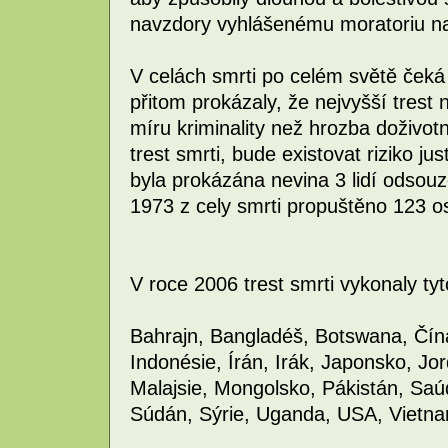
navzdory vyhlášenému moratoriu na
V celách smrti po celém světě čeká
přitom prokázaly, že nejvyšší trest
míru kriminality než hrozba doživo
trest smrti, bude existovat riziko j
byla prokázána nevina 3 lidí odsou
1973 z cely smrti propuštěno 123 os
V roce 2006 trest smrti vykonaly ty
Bahrajn, Bangladéš, Botswana, Čín
Indonésie, Írán, Irák, Japonsko, Jo
Malajsie, Mongolsko, Pákistán, Saú
Súdán, Sýrie, Uganda, USA, Vietn