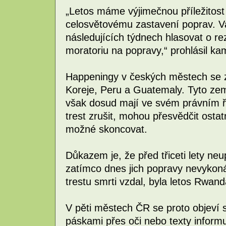
„Letos máme výjimečnou příležitost
celosvětovému zastavení poprav. V
následujících týdnech hlasovat o re
moratoriu na popravy,“ prohlásil kam
Happeningy v českých městech se z
Koreje, Peru a Guatemaly. Tyto země
však dosud mají ve svém právním ř
trest zrušit, mohou přesvědčit ostat
možné skoncovat.
Důkazem je, že před třiceti lety neu
zatímco dnes jich popravy nevykon
trestu smrti vzdal, byla letos Rwand
V pěti městech ČR se proto objeví s
páskami přes oči nebo texty informu