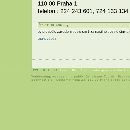
110 00 Praha 1
telefon.: 224 243 601, 724 133 134
ČR - 12. 10. 2007 - xy
by prospělo zavedení trestu smrti za násilné trestné činy a
ODPOVĚDĚT
Easy CONNECTion
- snadné spojení mezi lidmi, kteř
Webhosting
,
webdesign
a
publikační systém Toolkit
-
Econne
Econnect,o.s.; Českomalínská 23; 160 00 Praha 6; tel: 224