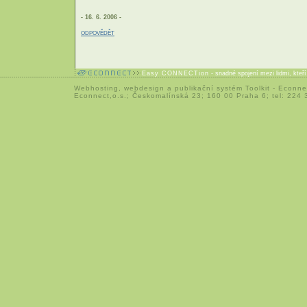
- 16. 6. 2006 -
ODPOVĚDĚT
Easy CONNECTion
- snadné spojení mezi lidmi, kteř
Webhosting
,
webdesign
a
publikační systém Toolkit
-
Econne
Econnect,o.s.; Českomalínská 23; 160 00 Praha 6; tel: 224