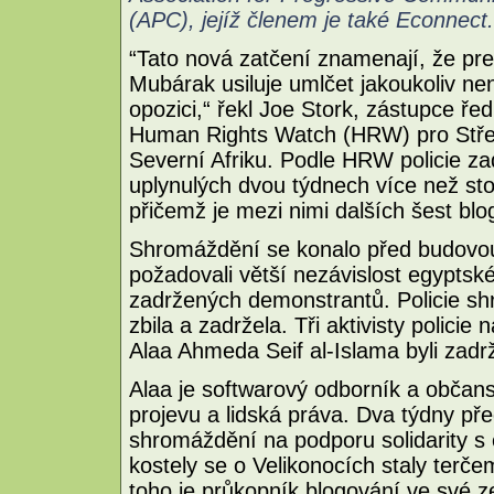
(APC), jejíž členem je také Econnect.
“Tato nová zatčení znamenají, že pre
Mubárak usiluje umlčet jakoukoliv ne
opozici,“ řekl Joe Stork, zástupce ře
Human Rights Watch (HRW) pro Stře
Severní Afriku. Podle HRW policie za
uplynulých dvou týdnech více než sto 
přičemž je mezi nimi dalších šest blo
Shromáždění se konalo před budovou 
požadovali větší nezávislost egyptské
zadržených demonstrantů. Policie shr
zbila a zadržela. Tři aktivisty policie
Alaa Ahmeda Seif al-Islama byli zadr
Alaa je softwarový odborník a občansk
projevu a lidská práva. Dva týdny př
shromáždění na podporu solidarity s e
kostely se o Velikonocích staly ter
toho je průkopník blogování ve své 