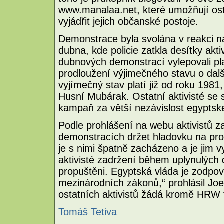
www.manalaa.net, které umožňují ost
vyjádřit jejich občanské postoje.
Demonstrace byla svolána v reakci n
dubna, kde policie zatkla desítky akt
dubnových demonstrací vylepovali plak
prodloužení výjimečného stavu o další
vyjímečný stav platí již od roku 1981
Husní Mubárak. Ostatní aktivisté se 
kampaň za větší nezávislost egyptsk
Podle prohlášení na webu aktivistů z
demonstracích držet hladovku na pro
je s nimi špatně zacházeno a je jim
aktivisté zadržení během uplynulých 
propuštěni. Egyptská vláda je zodpov
mezinárodních zákonů,“ prohlásil Jo
ostatních aktivistů žádá kromě HRW 
Tomáš Tetiva