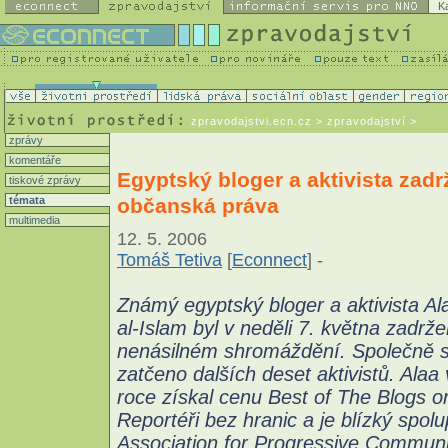
K
zpravodajstvi.ecn.cz
> zpravodajství >
zprávy
komentáře
Egyptský bloger a aktivista zadr
tiskové zprávy
občanská práva
témata
multimedia
12. 5. 2006
Tomáš Tetiva
[
Econnect
] -
Známý egyptský bloger a aktivista A
al-Islam byl v neděli 7. května zadržen
nenásilném shromáždění. Společně s
zatčeno dalších deset aktivistů. Alaa
roce získal cenu Best of The Blogs o
Reportéři bez hranic a je blízký spol
Association for Progressive Communi