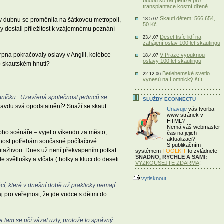
budou sbírat peníze pro
transplantace kostní dřeně
Skauti dětem: 566 654,
d v dubnu se proměnila na šátkovou metropoli,
18.5.07
50 Kč
y dostali příležitost k vzájemnému poznání
Deset tisíc lidí na
23.4.07
zahájení oslav 100 let skautingu
srpna pokračovaly oslavy v Anglii, kolébce
V Praze vypuknou
18.4.07
oslavy 100 let skautingu
 o skautském hnutí?
Betlehemské svetlo
22.12.06
vynesú na Lomnický štít
pomníčku...Uzavřená společnost jedinců se
SLUŽBY ECONNECTU
ravdu svá opodstatnění? Snaží se skaut
Unavuje
vás tvorba
www stránek v
HTML?
Nemá váš webmaster
oho scénáře – vyjet o víkendu za město,
čas
na jejich
aktualizaci?
 činnost potřebám současné počítačové
S publikačním
řitažlivou. Dnes už není překvapením potkat
systémem
TOOLKIT
to zvládnete
SNADNO, RYCHLE A SAMI:
 světlušky a vlčata ( holky a kluci do deseti
VYZKOUŠEJTE ZDARMA
!
vytisknout
cí, které v dnešní době už prakticky nemají
 pro veřejnost, že jde vůdce s dětmi do
 tam se učí vázat uzly, protože to správný