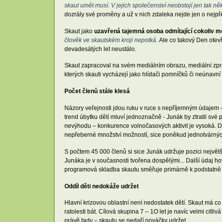
skaut umět musí. V jejich společenství neobstojí jen tak ně
dozrály své proměny a už v nich zdaleka nejde jen o nejpř
Skaut jako
uzavřená tajemná osoba odmítající cokoliv m
člověk ve skautském kroji nepotká.
Ale co takový Den otevř
devadesátých let neustálo.
Skaut zapracoval na svém mediálním obrazu, mediální zpra
kterých skauti vycházejí jako hlídači pomníčků či neúnavní 
Počet členů stále klesá
Názory veřejnosti jdou ruku v ruce s nepříjemným údajem 
trend úbytku dětí mluví jednoznačně - Junák by ztratil své 
nevýhodu – konkurence volnočasových aktivit je vysoká. Dět
nepřeberné množství možností, sice poněkud jednotvárných,
S počtem 45 000 členů si sice Junák udržuje pozici největš
Junáka je v současnosti tvořena dospělými... Další údaj h
programová skladba skautu směřuje primárně k podstatně m
Oddíl děti nedokáže udržet
Hlavní krizovou oblastní není nedostatek dětí. Skaut má co 
ratolesti bát. Cílová skupina 7 – 1O let je navíc velmi ci
právě tady – skautu se nedaří nováčky udržet.