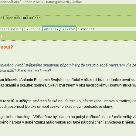
Kalendář akcí
|
Práce v NNO
|
Katalog odkazů
|
Občan
áře
dnout?
 stoletého výročí světového skautingu připomínaly, že skauti o sobě navzájem ví a ž
edávat dále? Potažmo, má komu?
r tělocviku Antonín Benjamín Svojsík uspořádal v blízkosti hradu Lipnice první ska
az skautů a skautek dodnes. Skauti byli trnem v oku nacistickému i komunistickému
 rozdílů, v určitých směrech české hnutí ustrnulo, někde zase uchovalo tradice, kte
udí pozornost typický symbol českého skautingu - podsadové stany.
glického skautingu. Větší důraz byl kladen na pobyt v přírodě, na což mělo velký vli
kého národa v době vzniku hrálo velkou roli také národní cítění a výchova k němu.