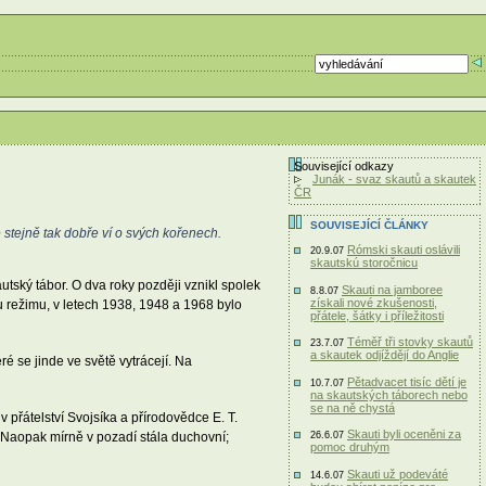
Související odkazy
Junák - svaz skautů a skautek
ČR
SOUVISEJÍCÍ ČLÁNKY
e stejně tak dobře ví o svých kořenech.
Rómski skauti oslávili
20.9.07
skautskú storočnicu
utský tábor. O dva roky později vznikl spolek
Skauti na jamboree
8.8.07
získali nové zkušenosti,
 režimu, v letech 1938, 1948 a 1968 bylo
přátele, šátky i příležitosti
Téměř tři stovky skautů
23.7.07
a skautek odjíždějí do Anglie
ré se jinde ve světě vytrácejí. Na
Pětadvacet tisíc dětí je
10.7.07
na skautských táborech nebo
se na ně chystá
v přátelství Svojsíka a přírodovědce E. T.
Skauti byli oceněni za
 Naopak mírně v pozadí stála duchovní;
26.6.07
pomoc druhým
Skauti už podeváté
14.6.07