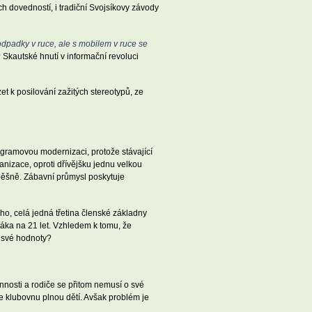
h dovedností, i tradiční Svojsíkovy závody
odpadky v ruce, ale s mobilem v ruce se
 Skautské hnutí v informační revoluci
 k posilování zažitých stereotypů, ze
gramovou modernizaci, protože stávající
ganizace, oproti dřívějšku jednu velkou
spěšně. Zábavní průmysl poskytuje
ho, celá jedná třetina členské základny
náka na 21 let. Vzhledem k tomu, že
t své hodnoty?
innosti a rodiče se přitom nemusí o své
le klubovnu plnou dětí. Avšak problém je