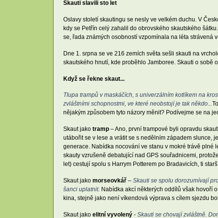
Skauti slavili sto let
Oslavy století skautingu se nesly ve velkém duchu. V České
kdy se Petřín celý zahalil do obrovského skautského šátku
se, řada známých osobností vzpomínala na léta strávená v
Dne 1. srpna se ve 216 zemích světa sešli skauti na vrchol
skautského hnutí, kde proběhlo Jamboree. Skauti o sobě op
Když se řekne skaut...
Tlupa trampů v maskáčích, s univerzálním kotlíkem na krosně
zvláštními schopnostmi, ve které neobstojí je tak někdo...
To
nějakým způsobem tyto názory měnit? Podívejme se na jed
Skaut jako
tramp
– Ano, první trampové byli opravdu skau
utábořit se v lese a vrátit se s nedělním západem slunce, j
generace. Nabídka nocování ve stanu v mokré trávě plné le
skauty vzrušeně debatující nad GPS souřadnicemi, protože pr
let) cestují spolu s Harrym Potterem po Bradavicích, ti sta
Skaut jako
morseovkář
–
Skauti se spolu dorozumívají pro
šanci uplatnit.
Nabídka akcí některých oddílů však hovoří o 
kina, stejně jako není víkendová výprava s cílem sjezdu 
Skaut jako
elitní vyvolený
-
Skauti se chovají zvláštně. Do