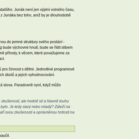
 dalšího. Junák není jen výplní volného času,
zí z Junáka bez toho, aniž by je dlouhodobě
ou do jemné struktury svého poslání -
 bude výchovné hnutí, bude se řídit slibem
aně přírody, k věcem, které považujeme za
ci.
 pro činnost s dětmi. Jednotlivé programové
ch úkolů a jejich vyhodnocování.
dná slova. Paradoxně nyní, když může
 zkušeností, ale hodně sil a hlavně touhu
 bylo. Je tedy starý nebo mladý? Záleží na
staří svou zkušeností a oprávněnou hrdostí na
aučil.