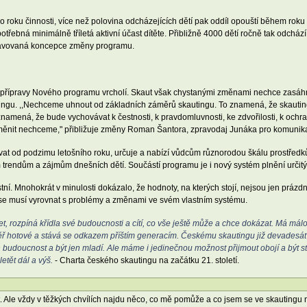
o roku činnosti, více než polovina odcházejících dětí pak oddíl opouští během roku
 potřebná minimálně tříletá aktivní účast dítěte. Přibližně 4000 dětí ročně tak odchá
řipravovaná koncepce změny programu.
 přípravy Nového programu vrcholí. Skaut však chystanými změnami nechce zasáhn
tingu. ,,Nechceme uhnout od základních záměrů skautingu. To znamená, že skauting
amená, že bude vychovávat k čestnosti, k pravdomluvnosti, ke zdvořilosti, k ochr
tě měnit nechceme," přibližuje změny Roman Šantora, zpravodaj Junáka pro komunika
vat od podzimu letošního roku, určuje a nabízí vůdcům různorodou škálu prostředků
 trendům a zájmům dnešních dětí. Součástí programu je i nový systém plnění určitý
tní. Mnohokrát v minulosti dokázalo, že hodnoty, na kterých stojí, nejsou jen práz
se musí vyrovnat s problémy a změnami ve svém vlastním systému.
, rozpíná křídla své budoucnosti a cítí, co vše ještě může a chce dokázat. Má málo
éměř hotové a stává se odkazem příštím generacím. Českému skautingu již devadesát
en budoucnost a být jen mladí. Ale máme i jedinečnou možnost přijmout obojí a být 
etět dál a výš.
- Charta českého skautingu na začátku 21. století.
et. Ale vždy v těžkých chvílích najdu něco, co mě pomůže a co jsem se ve skautingu n