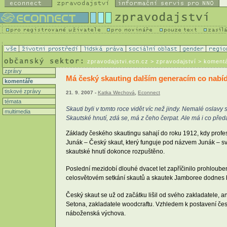
zpravodajstvi.ecn.cz
> zpravodajství > koment
zprávy
Má český skauting dalším generacím co nabí
komentáře
tiskové zprávy
21. 9. 2007 -
Katka Wechová
,
Econnect
témata
Skauti byli v tomto roce vidět víc než jindy. Nemalé oslavy
multimedia
Skautské hnutí, zdá se, má z čeho čerpat. Ale má i co př
Základy českého skautingu sahají do roku 1912, kdy profeso
Junák – Český skaut, který funguje pod názvem Junák – sv
skautské hnutí dokonce rozpuštěno.
Poslední mezidobí dlouhé dvacet let zapříčinilo prohloubení
celosvětovém setkání skautů a skautek Jamboree dodnes b
Český skaut se už od začátku lišil od svého zakladatele, an
Setona, zakladatele woodcraftu. Vzhledem k postavení čes
náboženská výchova.