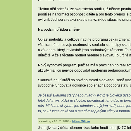
Třetina dětí odchází ze skautského oddílu již během prvníh
podílí se na formaci osobnosti dítěte a pro tento přenos je
ovlivnil. Jednou z reakcí skautu na vzniklou situaci je p
Na podzim přijdou změny
Oblast metodiky a celkové náplně programu čekají změny,
všestranného rozvoje osobnosti v souladu s principy skau
a zákonem, který je vlastně jeho hodnotovým rámcem. To zn
důležité. A že z těchhle hodnot nebude slevovat. To urči
Nový výchovný program, jenž se má v praxi naplno realizo
aktivity mají co nejvíce odpovídat moderním pedagogickým
Skautské hnutí kráčí do nového století s odvahou sobě vlas
svobodně fungovat a dokonce spoléhat na podporu státu, 
Je český skauting starý nebo mladý? Když je člověku dvacet
letět dál a výš. Když je člověku devadesát, jeho dílo je t
nás. Můžeme si vybrat jen minulost a být jen staří, nebo j
to, co už jsme dokázali a mladí rozepjatými křídly a touhou l
skauting - 10. 7. 2008 -
Miloš Miltner
Jsem již starý děda, členem skautkého hnutí letos již 7O l