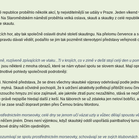
 republice proběhlo několik akcí, ty nejviditelnější se udály v Praze. Jeden víken
. Na Staroměstském náměstí proběhla velká oslava, skauti a skautky z celé republik
e skautu.
cích hor, aby tak společně oslavili druhé století skautingu. Na přelomu července a 
ravdu dávali vědět, podařilo se jim tak pozměnit stereotypní představy veřejnosti
, rozjíveně zpívajících ve vlaku...Ti v krojích, co v zimě v dešti stojí celý den u 
 jsou některé z mnoha obrazů, které se nám vybaví spolu se slovem skaut. Mají op
notlivé pohledy společnosti podrobněji:
ti. Nicméně představa, že se dnes všechny skautské výpravy odehrávají podle jedn
e mylná. Skauti očividně pochopili, že k udržení atraktivity potřebují přiblížit svou
zoucího hmyzu zní sice zajímavě, ale jakmile ztratí punc nezažitého, stává se nep
ávě nejspíše hledají další z keší. Na táborech se už zdaleka jen neloví bobříci, ale
rší se zase snaží dopravit prsten přes Černou bránu Mordoru.
střednictvím morseovky, celé dny se jenom učí vázat uzly a vůbec dělají spoustu vě
něčem jiném. Dnes není výjimkou, když skautský oddíl uspořádá paintballový turnaj
bobové dráhy něčím ojedinělým.
rozumívají se spolu prostřednictvím morseovky, schovávají se ve svých klubovnách a