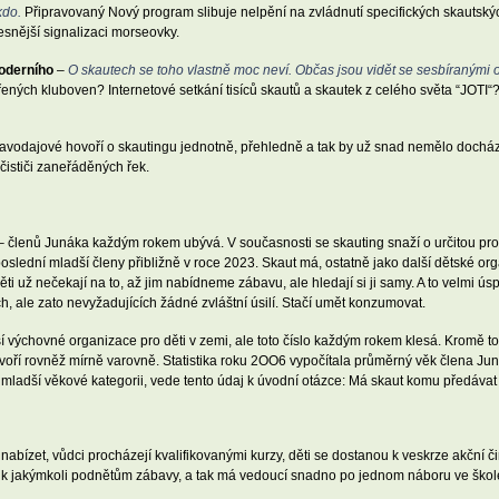
kdo.
Připravovaný Nový program slibuje nelpění na zvládnutí specifických skautskýc
esnější signalizaci morseovky.
oderního
–
O skautech se toho vlastně moc neví. Občas jsou vidět se sesbíranými 
ených kluboven? Internetové setkání tisíců skautů a skautek z celého světa “JOTI“?
vodajové hovoří o skautingu jednotně, přehledně a tak by už snad nemělo docházet
čističi zaneřáděných řek.
– členů Junáka každým rokem ubývá. V současnosti se skauting snaží o určitou pro
poslední mladší členy přibližně v roce 2023. Skaut má, ostatně jako další dětské or
i už nečekají na to, až jim nabídneme zábavu, ale hledají si ji samy. A to velmi ú
 ale zato nevyžadujících žádné zvláštní úsilí. Stačí umět konzumovat.
í výchovné organizace pro děti v zemi, ale toto číslo každým rokem klesá. Kromě to
ovoří rovněž mírně varovně. Statistika roku 2OO6 vypočítala průměrný věk člena Ju
ladší věkové kategorii, vede tento údaj k úvodní otázce: Má skaut komu předáva
nabízet, vůdci procházejí kvalifikovanými kurzy, děti se dostanou k veskrze akční č
tlivá k jakýmkoli podnětům zábavy, a tak má vedoucí snadno po jednom náboru ve ško