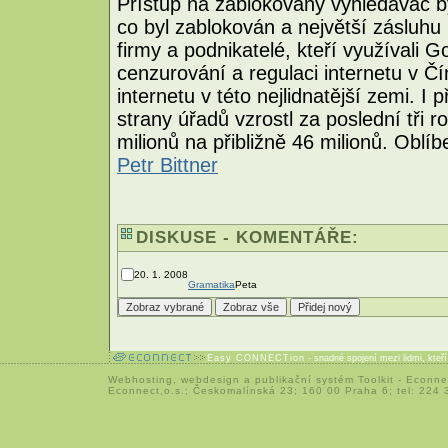
Přístup na zablokovaný vyhledávač b
co byl zablokován a největší zásluh
firmy a podnikatelé, kteří využívali 
cenzurování a regulaci internetu v Č
internetu v této nejlidnatější zemi. 
strany úřadů vzrostl za poslední tři ro
milionů na přibližně 46 milionů. Obl
Petr Bittner
DISKUSE - KOMENTÁŘE:
20. 1. 2008
Gramatika
Peta
Easy CONNECTion
- snadné spojení mezi lidmi, kteř
Webhosting
,
webdesign
a
publikační systém Toolkit
-
Econne
Econnect,o.s.; Českomalínská 23; 160 00 Praha 6; tel: 224