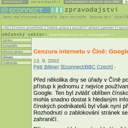
K
zpravodajstvi.ecn.cz
> zpravodajství >
zprávy
komentáře
Cenzura internetu v Číně: Google
tiskové zprávy
témata
13. 9. 2002
multimedia
Petr Bittner
[
Econnect/BBC Czech
] -
Před několika dny se úřady v Číně pok
přístup k jednomu z nejvíce používa
Google. Ten byl zvlášť oblíben čínsk
mohla snadno dostat k hledaným info
čínských podnikatelů byl však nyní p
Rozhodnutí o zablokování stránek se s
zahraničí.