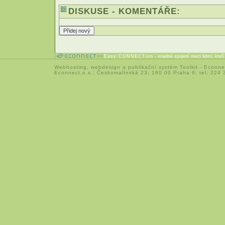
DISKUSE - KOMENTÁŘE:
Easy CONNECTion
- snadné spojení mezi lidmi, kteř
Webhosting
,
webdesign
a
publikační systém Toolkit
-
Econne
Econnect,o.s.; Českomalínská 23; 160 00 Praha 6; tel: 224