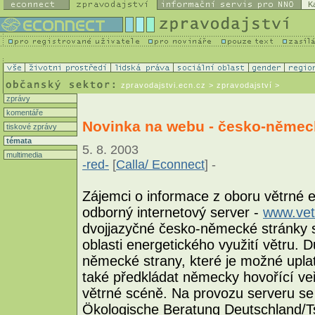
K
zpravodajstvi.ecn.cz
> zpravodajství >
zprávy
komentáře
Novinka na webu - česko-německ
tiskové zprávy
témata
5. 8. 2003
multimedia
-red-
[
Calla/ Econnect
] -
Zájemci o informace z oboru větrné 
odborný internetový server -
www.vet
dvojjazyčné česko-německé stránky s
oblasti energetického využití větru. 
německé strany, které je možné uplat
také předkládat německy hovořící veř
větrné scéně. Na provozu serveru se
Ökologische Beratung Deutschland/