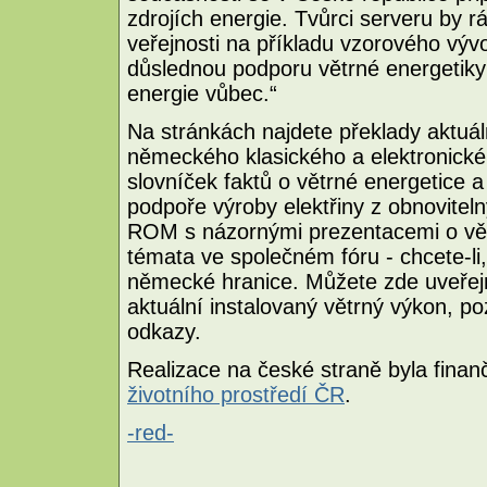
zdrojích energie. Tvůrci serveru by r
veřejnosti na příkladu vzorového vý
důslednou podporu větrné energetiky
energie vůbec.“
Na stránkách najdete překlady aktuál
německého klasického a elektronické
slovníček faktů o větrné energetice a
podpoře výroby elektřiny z obnovitel
ROM s názornými prezentacemi o větr
témata ve společném fóru - chcete-li,
německé hranice. Můžete zde uveřejni
aktuální instalovaný větrný výkon, p
odkazy.
Realizace na české straně byla fin
životního prostředí ČR
.
-red-