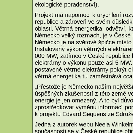
ekologické poradenství).
Projekt má napomoci k urychlení roz
republice a zároveň ve svém důsledku 
oblasti. Větrná energetika, odvětví, 
Německo velký rozmach, je v České r
Německo je na světové špičce místo 
Instalovaný výkon větrných elektráren
000 MW, zatímco v České republice b
elektrárny o výkonu pouze asi 5 MW
postavené větrné elektrárny pokrýt ok
větrná energetika tu zaměstnává cca 
„Přestože je Německo naším největ
úspěšných zkušeností z této země ve
energie je jen omezený. A to byl důvo
zprostředkovat výměnu informací pom
k projektu Edvard Sequens ze Sdruže
Jedna z autorek webu Neela Winkelma
současnosti se v České republice při