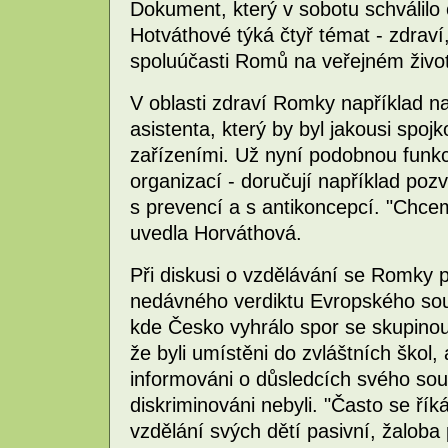
Dokument, který v sobotu schválil
Hotváthové týká čtyř témat - zdraví
spoluúčasti Romů na veřejném živo
V oblasti zdraví Romky například na
asistenta, který by byl jakousi spo
zařízeními. Už nyní podobnou funkci
organizací - doručují například po
s prevencí a s antikoncepcí. "Chceme
uvedla Horváthová.
Při diskusi o vzdělávání se Romky 
nedávného verdiktu Evropského sou
kde Česko vyhrálo spor se skupinou
že byli umístěni do zvláštních škol, 
informováni o důsledcích svého so
diskriminováni nebyli. "Často se řík
vzdělání svých dětí pasivní, žalob