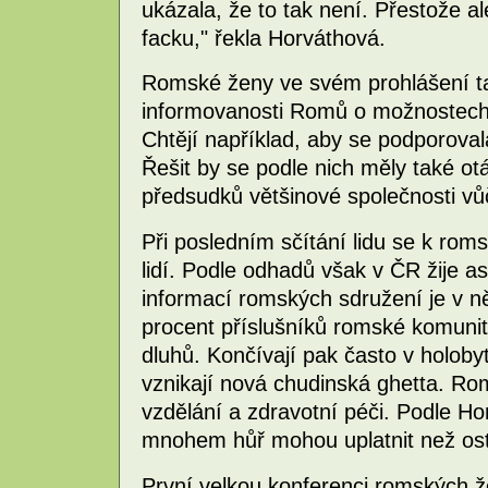
ukázala, že to tak není. Přestože ale
facku," řekla Horváthová.
Romské ženy ve svém prohlášení tak
informovanosti Romů o možnostech j
Chtějí například, aby se podporova
Řešit by se podle nich měly také ot
předsudků většinové společnosti v
Při posledním sčítání lidu se k roms
lidí. Podle odhadů však v ČR žije as
informací romských sdružení je v ně
procent příslušníků romské komunit
dluhů. Končívají pak často v holoby
vznikají nová chudinská ghetta. Rom
vzdělání a zdravotní péči. Podle H
mnohem hůř mohou uplatnit než ost
První velkou konferenci romských 