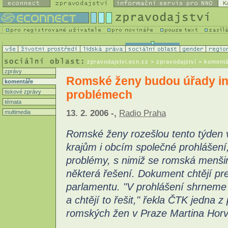
K
zpravodajstvi.ecn.cz
> zpravodajství > koment
zprávy
Romské ženy budou úřady in
komentáře
problémech
tiskové zprávy
témata
13. 2. 2006 -,
Radio Praha
multimedia
Romské ženy rozešlou tento týden v
krajům i obcím společné prohlášení,
problémy, s nimiž se romská menši
některá řešení. Dokument chtějí pr
parlamentu. "V prohlášení shrneme
a chtějí to řešit," řekla ČTK jedna
romských žen v Praze Martina Horv