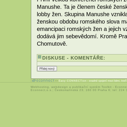
Manushe. Ta je členem české ženské
lobby žen. Skupina Manushe vznikla
ženskou obdobu romského slova man
emancipaci romských žen a jejich vzd
dodává jim sebevědomí. Kromě Prah
Chomutově.
DISKUSE - KOMENTÁŘE:
Easy CONNECTion
- snadné spojení mezi lidmi, kteř
Webhosting
,
webdesign
a
publikační systém Toolkit
-
Econne
Econnect,o.s.; Českomalínská 23; 160 00 Praha 6; tel: 224