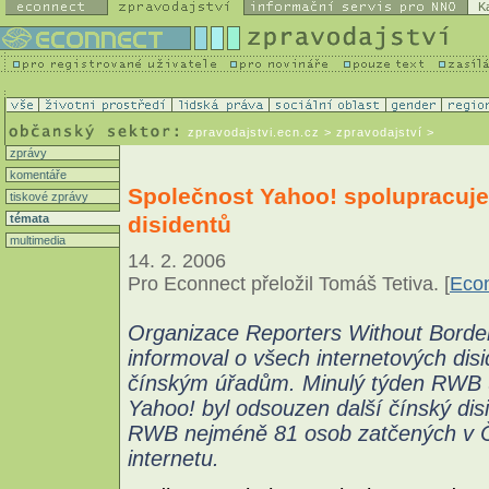
K
zpravodajstvi.ecn.cz
> zpravodajství >
zprávy
komentáře
Společnost Yahoo! spolupracuje
tiskové zprávy
disidentů
témata
multimedia
14. 2. 2006
Pro Econnect přeložil Tomáš Tetiva. [
Econ
Organizace Reporters Without Border
informoval o všech internetových disi
čínským úřadům. Minulý týden RWB u
Yahoo! byl odsouzen další čínský disi
RWB nejméně 81 osob zatčených v Čí
internetu.