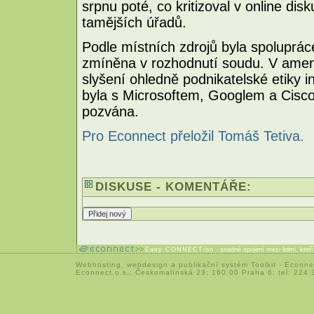
srpnu poté, co kritizoval v online di
tamějších úřadů.
Podle místních zdrojů byla spoluprác
zmíněna v rozhodnutí soudu. V amer
slyšení ohledně podnikatelské etiky 
byla s Microsoftem, Googlem a Cisco
pozvána.
Pro Econnect přeložil Tomáš Tetiva.
DISKUSE - KOMENTÁŘE:
Easy CONNECTion
- snadné spojení mezi lidmi, kteř
Webhosting
,
webdesign
a
publikační systém Toolkit
-
Econne
Econnect,o.s.; Českomalínská 23; 160 00 Praha 6; tel: 224