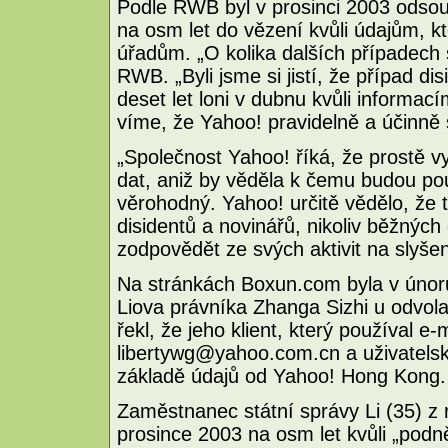
Podle RWB byl v prosinci 2003 odsouz
na osm let do vězení kvůli údajům, k
úřadům. „O kolika dalších případech 
RWB. „Byli jsme si jistí, že případ di
deset let loni v dubnu kvůli informac
víme, že Yahoo! pravidelně a účinně s
„Společnost Yahoo! říká, že prostě 
dat, aniž by věděla k čemu budou po
věrohodný. Yahoo! určitě vědělo, že 
disidentů a novinářů, nikoliv běžných
zodpovědět ze svých aktivit na slyš
Na stránkách Boxun.com byla v únor
Liova právníka Zhanga Sizhi u odvol
řekl, že jeho klient, který používal e
libertywg@yahoo.com.cn a uživatelsk
základě údajů od Yahoo! Hong Kong.
Zaměstnanec státní správy Li (35) z
prosince 2003 na osm let kvůli „podn