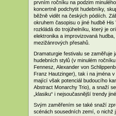
prvním ročníku na podzim minulého 
koncertně podchytit hudebníky, sku
běžně vidět na českých pódiích. Záb
okruhem časopisu o jiné hudbě His 
rozkládá do trojúhelníku, který je 
elektronika a improvizovaná hudba, v
mezižánrových přesahů.
Dramaturgie festivalu se zaměřuje 
hudebních stylů (v minulém ročníku
Fennesz, Alexander von Schlippenb
Franz Hautzinger), tak i na jména 
mající však potenciál budoucího k
Abstract Monarchy Trio), a snaží s
„klasiku“ i nejsoučasnější trendy jin
Svým zaměřením se také snaží zpr
scénách sousedních zemí, o nichž