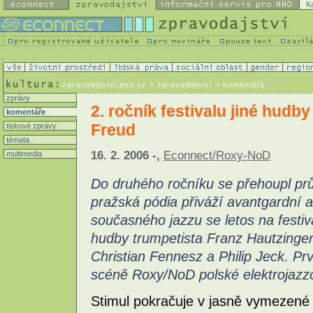
K
zpravodajstvi.ecn.cz
> zpravodajství > komentáře
zprávy
2. ročník festivalu jiné hudb
komentáře
Freud
tiskové zprávy
témata
16. 2. 2006 -,
Econnect/Roxy-NoD
multimedia
Do druhého ročníku se přehoupl průb
pražská pódia přiváží avantgardní
současného jazzu se letos na festi
hudby trumpetista Franz Hautzinger 
Christian Fennesz a Philip Jeck. Prv
scéně Roxy/NoD polské elektrojazzo
Stimul pokračuje v jasně vymezené 