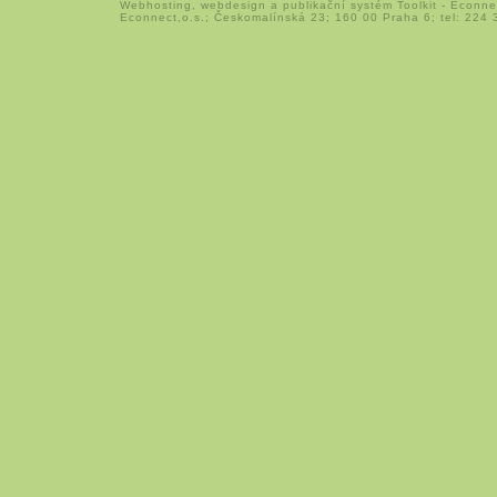
Webhosting
,
webdesign
a
publikační systém Toolkit
-
Econne
Econnect,o.s.; Českomalínská 23; 160 00 Praha 6; tel: 224