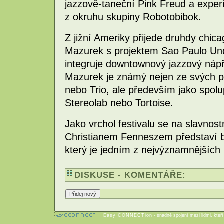
jazzově-taneční Pink Freud a exper
z okruhu skupiny Robotobibok.
Z jižní Ameriky přijede druhdy chi
Mazurek s projektem Sao Paulo Und
integruje downtownový jazzový náp
Mazurek je známý nejen ze svých 
nebo Trio, ale především jako spol
Stereolab nebo Tortoise.
Jako vrchol festivalu se na slavnos
Christianem Fenneszem představí br
který je jedním z nejvýznamnějších
DISKUSE - KOMENTÁŘE:
Easy CONNECTion
- snadné spojení mezi lidmi, kteř