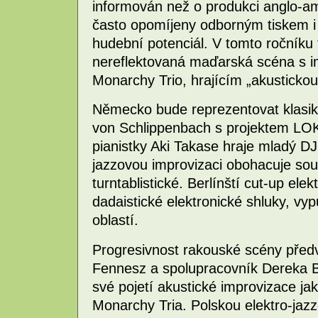
informován než o produkci anglo-am
často opomíjeny odborným tiskem i 
hudební potenciál. V tomto ročníku 
nereflektovaná maďarská scéna s 
Monarchy Trio, hrajícím „akustickou
Německo bude reprezentovat klasik
von Schlippenbach s projektem LO
pianistky Aki Takase hraje mladý DJ 
jazzovou improvizaci obohacuje s
turntablistické. Berlínští cut-up el
dadaistické elektronické shluky, vy
oblastí.
Progresivnost rakouské scény před
Fennesz a spolupracovník Dereka B
své pojetí akustické improvizace ja
Monarchy Tria. Polskou elektro-ja