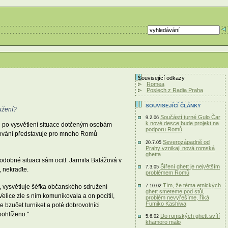
Související odkazy
Romea
Poslech z Radia Praha
SOUVISEJÍCÍ ČLÁNKY
užení?
Součástí turné Gulo Čar
9.2.06
k nové desce bude projekt na
ou po vysvětlení situace dotčeným osobám
podporu Romů
kupování představuje pro mnoho Romů
Severozápadně od
20.7.05
Prahy vznikají nová romská
ghetta
podobné situaci sám ocitl. Jarmila Balážová v
Šíření ghett je největším
7.3.05
 nekraďte.
problémem Romů
Tím, že téma etnických
, vysvětluje šéfka občanského sdružení
7.10.02
ghett smeteme pod stůl,
elice zle s ním komunikovala a on pocítil,
problém nevyřešíme, říká
Fumiko Kashiwa
e bzučet turniket a poté dobrovolníci
pohlíženo."
Do romských ghett svítí
5.6.02
khamoro málo