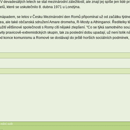
evadesátých letech se stal mezinárodní záležitostí, ale znají jej spíše jen lidé pr
elů, které se uskutečnilo 8. dubna 1971 u Londýna.
 nápadem, se letos v Česku Mezinárodní den Romů připomínal už od začátku týdne.
mea, ale také občanská sdružení Amare dromeha, R-Mosty a Athinganoi. Ředitelky 
oužití většinové společnosti s Romy cítí nějaké zlepšení. "Co se týká samotného sou
ivity pravicově-extremistických skupin, tak za poslední dobu upadají, už není tolik 
d konce komunismu a Romové se dostávají do ještě horších sociálních podmínek, j
í mění svět