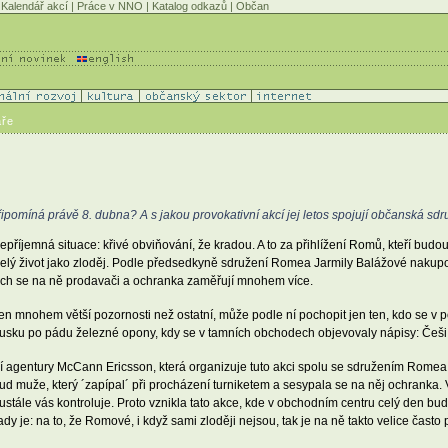
Kalendář akcí
|
Práce v NNO
|
Katalog odkazů
|
Občan
áře
pomíná právě 8. dubna? A s jakou provokativní akcí jej letos spojují občanská sdr
říjemná situace: křivé obviňování, že kradou. A to za přihlížení Romů, kteří bud
it se celý život jako zloděj. Podle předsedkyně sdružení Romea Jarmily Balážové na
hodech se na ně prodavači a ochranka zaměřují mnohem více.
aven mnohem větší pozornosti než ostatní, může podle ní pochopit jen ten, kdo se v 
ousku po pádu železné opony, kdy se v tamních obchodech objevovaly nápisy: Češi,
mní agentury McCann Ericsson, která organizuje tuto akci spolu se sdružením Romea
 muže, který ´zapípal´ při procházení turniketem a sesypala se na něj ochranka. V
stále vás kontroluje. Proto vznikla tato akce, kde v obchodním centru celý den bud
 je: na to, že Romové, i když sami zloději nejsou, tak je na ně takto velice často 