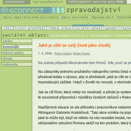
zpravodajstvi.ecn.cz
> zpravodajství > koment
zprávy
Jaké je cítit se celý život jako zloděj
komentáře
tiskové zprávy
7. 4. 2006 -
Peter Gabaľ
,
Radio Praha
témata
Na sobotu připadá Mezinárodní den Romů. Víte, proč se při
multimedia
Na zákazníky jednoho pražského nákupního centra čeká nep
předávat letáky s výzvou, aby si představili, jaké je cít
traumatizující zážitek. I když v životě nic nevzali, v obc
Jak se cítí Rom, který nikdy nic neukradl, a přesto je vyst
té souvislosti připomíná i návštěvy českých občanů v Rak
Nepříjemná situace se ale přihodila i pracovníkovi rekla
Athinganoi Gabriela Hrabáňová: "Tato akce vznikla na popud
jaké to může být, když se někdo na vás neustále kouká, neu
občanského sdružení Romea ukáží na ten problém, který tady