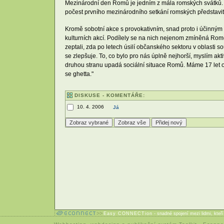
Mezinárodní den Romů je jedním z mála romských svátků. V d
počest prvního mezinárodního setkání romských představit
Kromě sobotní akce s provokativním, snad proto i účinným
kulturních akcí. Podílely se na nich nejenom zmíněná Ro
zeptali, zda po letech úsilí občanského sektoru v oblasti s
se zlepšuje. To, co bylo pro nás úplně nejhorší, myslím akt
druhou stranu upadá sociální situace Romů. Máme 17 let o
se ghetta."
DISKUSE - KOMENTÁŘE:
10. 4. 2006
Já
Easy CONNECTion
- snadné spojení mezi lidmi, kteř