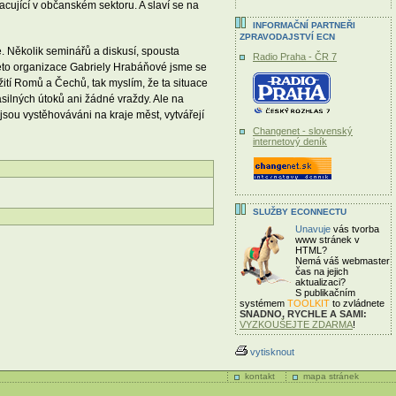
acující v občanském sektoru. A slaví se na
INFORMAČNÍ PARTNEŘI
ZPRAVODAJSTVÍ ECN
 Několik seminářů a diskusí, spousta
Radio Praha - ČR 7
této organizace Gabriely Hrabáňové jsme se
žití Romů a Čechů, tak myslím, že ta situace
násilných útoků ani žádné vraždy. Ale na
sou vystěhováváni na kraje měst, vytvářejí
Changenet - slovenský
internetový deník
SLUŽBY ECONNECTU
Unavuje
vás tvorba
www stránek v
HTML?
Nemá váš webmaster
čas
na jejich
aktualizaci?
S publikačním
systémem
TOOLKIT
to zvládnete
SNADNO, RYCHLE A SAMI:
VYZKOUŠEJTE ZDARMA
!
vytisknout
kontakt
mapa stránek