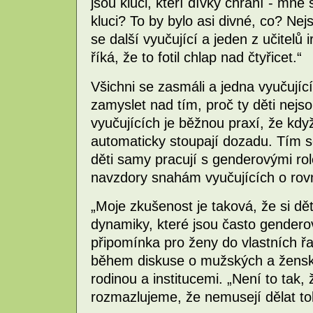
jsou kluci, kteří dívky chrání - mně s
kluci? To by bylo asi divné, co? Nej
se další vyučující a jeden z učitelů
říká, že to fotil chlap nad čtyřicet.“
Všichni se zasmáli a jedna vyučují
zamyslet nad tím, proč ty děti nejs
vyučujících je běžnou praxí, že když 
automaticky stoupají dozadu. Tím 
děti samy pracují s genderovými role
navzdory snahám vyučujících o rovné
„Moje zkušenost je taková, že si dět
dynamiky, které jsou často genderov
připomínka pro ženy do vlastních řa
během diskuse o mužských a ženský
rodinou a institucemi. „Není to tak,
rozmazlujeme, že nemusejí dělat tol