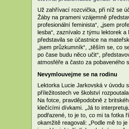
Už zahřívací rozcvička, při níž se ú
Žáby na prameni vzájemně představ
profesionální feminista“, „jsem prof
lesba“, zaznívalo z týmu lektorek a 
představila se účastnice na mateřs
„jsem průzkumník“, „těším se, co s
po čase budu něco učit“, představov
atmosféře a často za pobaveného s
Nevymlouvejme se na rodinu
Lektorka Lucie Jarkovská v úvodu 
příležitostech ve školství rozpoutala 
Na fotce, pravděpodobně z britského
klečícími dívkami. „Já to interpretuj
podřazené, to je to, co mi ta fotka ř
okamžitě reagovali: „Podle mě to je