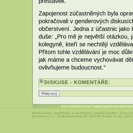
přestávek.
Zapojenost zúčastněných byla oprav
pokračovali v genderových diskusíc
občerstvení. Jedna z účastnic jako
duše: „Pro mě je největší otázkou, j
kolegyně, kteří se nechtějí vzděláv
Přitom tohle vzdělávání je moc důle
jak máme a chceme vychovávat děti.
ovlivňujeme budoucnost.“
DISKUSE - KOMENTÁŘE:
Easy CONNECTion
- snadné spojení mezi lidmi, kteř
Webhosting
,
webdesign
a
publikační systém Toolkit
-
Econne
Econnect,o.s.; Českomalínská 23; 160 00 Praha 6; tel: 224