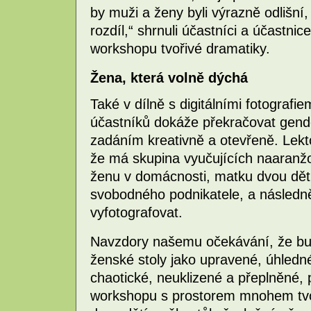
by muži a ženy byli výrazně odlišní
rozdíl,“ shrnuli účastníci a účastni
workshopu tvořivé dramatiky.
Žena, která volně dýchá
Také v dílně s digitálními fotografi
účastníků dokáže překračovat gend
zadáním kreativně a otevřeně. Lekt
že má skupina vyučujících naaranžov
ženu v domácnosti, matku dvou dětí,
svobodného podnikatele, a následně
vyfotografovat.
Navzdory našemu očekávání, že bu
ženské stoly jako upravené, úhledn
chaotické, neuklizené a přeplněné, 
workshopu s prostorem mnohem tvoř