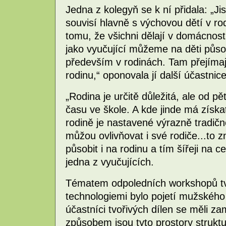
Jedna z kolegyň se k ní přidala: „Ji
souvisí hlavně s výchovou dětí v ro
tomu, že všichni dělají v domácnost
jako vyučující můžeme na děti působ
především v rodinách. Tam přejíma
rodinu,“ oponovala jí další účastnic
„Rodina je určitě důležitá, ale od pět
času ve škole. A kde jinde má získat
rodině je nastavené výrazně tradič
můžou ovlivňovat i své rodiče...to 
působit i na rodinu a tím šířeji na c
jedna z vyučujících.
Tématem odpoledních workshopů tvoř
technologiemi bylo pojetí mužského
účastníci tvořivých dílen se měli z
způsobem jsou tyto prostory struk