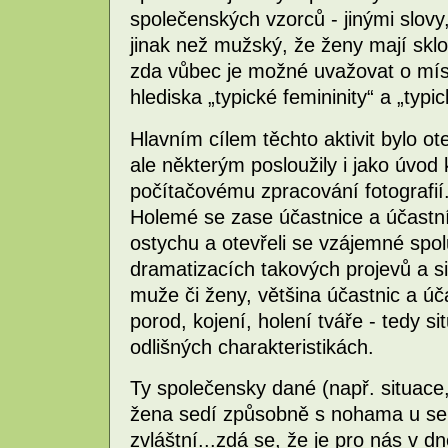
společenských vzorců - jinými slovy, 
jinak než mužský, že ženy mají sklon
zda vůbec je možné uvažovat o míst
hlediska „typické femininity“ a „typi
Hlavním cílem těchto aktivit bylo ote
ale některým posloužily i jako úvod 
počítačovému zpracování fotografií. 
Holemé se zase účastnice a účastní
ostychu a otevřeli se vzájemné spol
dramatizacích takových projevů a sit
muže či ženy, většina účastnic a úč
porod, kojení, holení tváře - tedy s
odlišných charakteristikách.
Ty společensky dané (např. situace
žena sedí způsobně s nohama u sebe
zvláštní...zdá se, že je pro nás v d