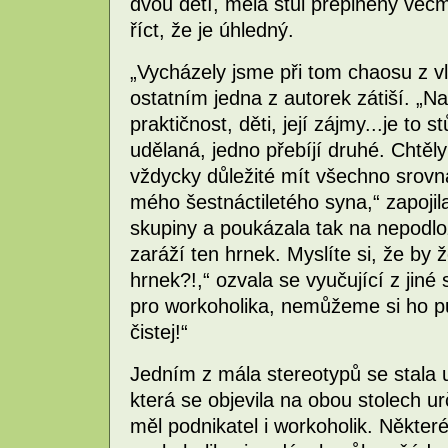
dvou dětí, měla stůl přeplněný věc
říct, že je úhledný.
„Vycházely jsme při tom chaosu z vl
ostatním jedna z autorek zátiší. „Na
praktičnost, děti, její zájmy...je to 
udělaná, jedno přebíjí druhé. Chtěl
vždycky důležité mít všechno srovn
mého šestnáctiletého syna,“ zapojil
skupiny a poukázala tak na nepodlo
zaráží ten hrnek. Myslíte si, že by
hrnek?!,“ ozvala se vyučující z jiné
pro workoholika, nemůžeme si ho p
čistej!“
Jedním z mála stereotypů se stala 
která se objevila na obou stolech 
měl podnikatel i workoholik. Některé