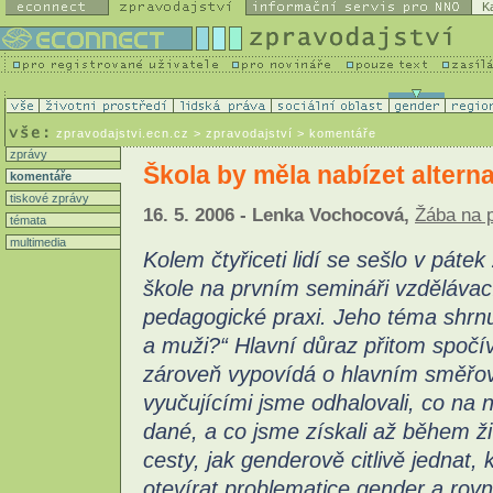
K
zpravodajstvi.ecn.cz
> zpravodajství > komentáře
zprávy
Škola by měla nabízet alterna
komentáře
tiskové zprávy
16. 5. 2006 - Lenka Vochocová,
Žába na 
témata
multimedia
Kolem čtyřiceti lidí se sešlo v páte
škole na prvním semináři vzdělávac
pedagogické praxi. Jeho téma shrn
a muži?“ Hlavní důraz přitom spočí
zároveň vypovídá o hlavním směřov
vyučujícími jsme odhalovali, co na 
dané, a co jsme získali až během ži
cesty, jak genderově citlivě jednat
otevírat problematice gender a rovný