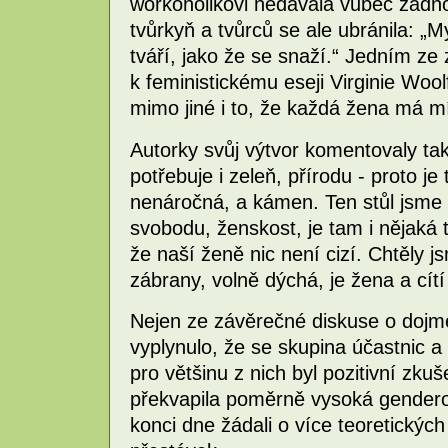
workoholikovi nedávala vůbec žádno
tvůrkyň a tvůrců se ale ubránila: „M
tváří, jako že se snaží.“ Jedním ze z
k feministickému eseji Virginie Wool
mimo jiné i to, že každá žena má mí
Autorky svůj výtvor komentovaly takt
potřebuje i zeleň, přírodu - proto je
nenáročná, a kámen. Ten stůl jsme po
svobodu, ženskost, je tam i nějaká t
že naší ženě nic není cizí. Chtěly j
zábrany, volně dýchá, je žena a cítí
Nejen ze závěrečné diskuse o dojm
vyplynulo, že se skupina účastnic a
pro většinu z nich byl pozitivní zk
překvapila poměrně vysoká genderová
konci dne žádali o více teoretickýc