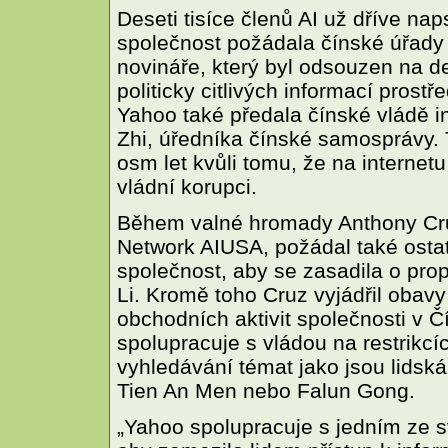
Deseti tisíce členů AI už dříve na
společnost požádala čínské úřady 
novináře, který byl odsouzen na de
politicky citlivých informací pros
Yahoo také předala čínské vládě in
Zhi, úředníka čínské samosprávy.
osm let kvůli tomu, že na internetu
vládní korupci.
Během valné hromady Anthony Cruz
Network AIUSA, požádal také ostat
společnost, aby se zasadila o pro
Li. Kromě toho Cruz vyjádřil obavy
obchodních aktivit společnosti v 
spolupracuje s vládou na restrikcíc
vyhledávání témat jako jsou lidská
Tien An Men nebo Falun Gong.
„Yahoo spolupracuje s jedním ze s