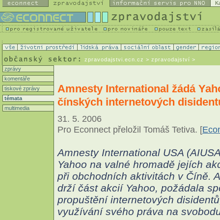
K
zpravodajstvi.ecn.cz
> zpravodajství >
zprávy
komentáře
Amnesty International žádá Yaho
tiskové zprávy
témata
čínských internetových disident
multimedia
31. 5. 2006
Pro Econnect přeložil Tomáš Tetiva. [
Econ
Amnesty International USA (AIUSA
Yahoo na valné hromadě jejích akc
při obchodních aktivitách v Číně. 
drží část akcií Yahoo, požádala sp
propuštění internetových disidentů,
využívání svého práva na svobodu