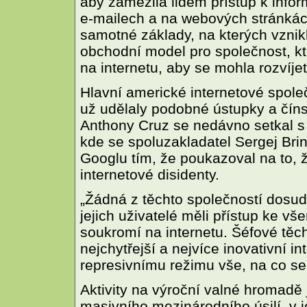
aby zamezila lidem přístup k info
e-mailech a na webových stránkác
samotné základy, na kterých vznikl
obchodní model pro společnost, kt
na internetu, aby se mohla rozvíjet
Hlavní americké internetové spole
už udělaly podobné ústupky a čín
Anthony Cruz se nedávno setkal s
kde se spoluzakladatel Sergej Brin
Googlu tím, že poukazoval na to,
internetové disidenty.
„Žádná z těchto společností dosud 
jejich uživatelé měli přístup ke 
soukromí na internetu. Šéfové těch
nejchytřejší a nejvíce inovativní i
represivnímu režimu vše, na co s
Aktivity na výroční valné hromadě
masivního mezinárodního úsilí, v j