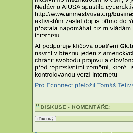
Nedávno AIUSA spustila cyberaktiv
http://www.amnestyusa.org/busines
aktivistům zaslat dopis přímo do 
přestala napomáhat cizím vládám 
internetu.
AI podporuje klíčová opatření Glo
navrhl v březnu jeden z americkýc
chránit svobodu projevu a otevřen
před represivními zeměmi, které us
kontrolovanou verzi internetu.
Pro Econnect přeložil Tomáš Tetiv
DISKUSE - KOMENTÁŘE: