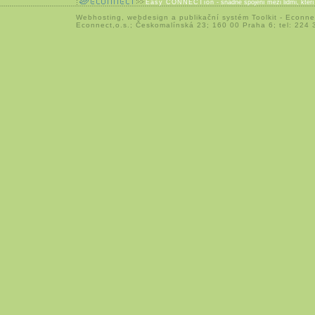
Easy CONNECTion
- snadné spojení mezi lidmi, kteř
Webhosting
,
webdesign
a
publikační systém Toolkit
-
Econne
Econnect,o.s.; Českomalínská 23; 160 00 Praha 6; tel: 224