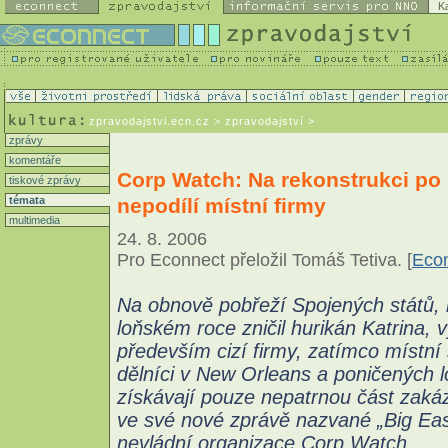
K
zpravodajstvi.ecn.cz
> zpravodajství >
zprávy
komentáře
Corp Watch: Na rekonstrukci po 
tiskové zprávy
nepodílí místní firmy
témata
multimedia
24. 8. 2006
Pro Econnect přeložil Tomáš Tetiva. [
Eco
Na obnově pobřeží Spojených států, 
loňském roce zničil hurikán Katrina, v
především cizí firmy, zatímco místní 
dělníci v New Orleans a poničených l
získávají pouze nepatrnou část zaká
ve své nové zprávě nazvané „Big Ea
nevládní organizace Corp Watch.