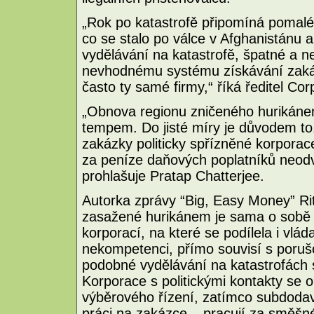
„Rok po katastrofě připomíná pomalé
co se stalo po válce v Afghanistánu 
vydělávání na katastrofě, špatné a ne
nevhodnému systému získávání zakáz
často ty samé firmy,“ říká ředitel Co
„Obnova regionu zničeného hurikáne
tempem. Do jisté míry je důvodem to,
zakázky politicky spřízněné korporac
za peníze daňových poplatníků neod
prohlašuje Pratap Chatterjee.
Autorka zprávy “Big, Easy Money” Rit
zasažené hurikánem je sama o sobě t
korporací, na které se podílela i vlád
nekompetenci, přímo souvisí s poru
podobné vydělávání na katastrofách s
Korporace s politickými kontakty se
výběrového řízení, zatímco subdodava
práci na zakázce – pracují za směšn