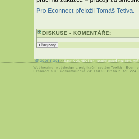
Pro Econnect přeložil Tomáš Tetiva.
DISKUSE - KOMENTÁŘE:
Easy CONNECTion
- snadné spojení mezi lidmi, kteř
Webhosting
,
webdesign
a
publikační systém Toolkit
-
Econne
Econnect,o.s.; Českomalínská 23; 160 00 Praha 6; tel: 224