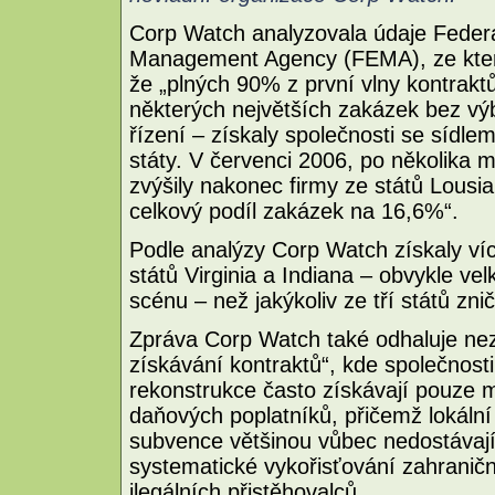
Corp Watch analyzovala údaje Fede
Management Agency (FEMA), ze kter
že „plných 90% z první vlny kontrakt
některých největších zakázek bez v
řízení – získaly společnosti se sídlem
státy. V červenci 2006, po několika 
zvýšily nakonec firmy ze států Lousi
celkový podíl zakázek na 16,6%“.
Podle analýzy Corp Watch získaly víc
států Virginia a Indiana – obvykle ve
scénu – než jakýkoliv ze tří států zn
Zpráva Corp Watch také odhaluje ne
získávání kontraktů“, kde společnosti
rekonstrukce často získávají pouze 
daňových poplatníků, přičemž lokální 
subvence většinou vůbec nedostávaj
systematické vykořisťování zahranič
ilegálních přistěhovalců.