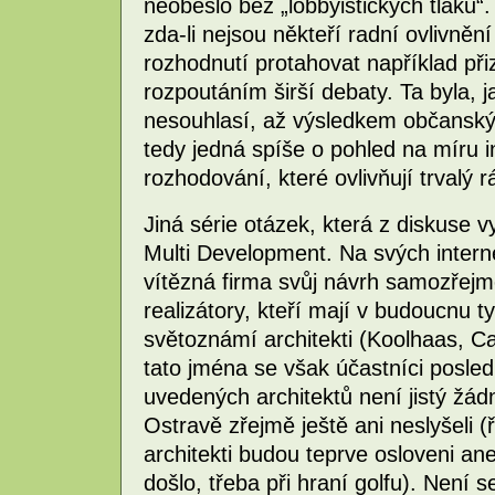
neobešlo bez „lobbyistických tlaků“
zda-li nejsou někteří radní ovlivněn
rozhodnutí protahovat například př
rozpoutáním širší debaty. Ta byla, ja
nesouhlasí, až výsledkem občanských
tedy jedná spíše o pohled na míru i
rozhodování, které ovlivňují trvalý 
Jiná série otázek, která z diskuse v
Multi Development. Na svých intern
vítězná firma svůj návrh samozřejm
realizátory, kteří mají v budoucnu ty
světoznámí architekti (Koolhaas, Ca
tato jména se však účastníci posled
uvedených architektů není jistý žádn
Ostravě zřejmě ještě ani neslyšeli (
architekti budou teprve osloveni a
došlo, třeba při hraní golfu). Není 