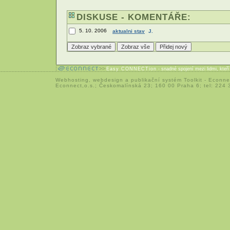
DISKUSE - KOMENTÁŘE:
5. 10. 2006
aktualni stav
J.
Easy CONNECTion
- snadné spojení mezi lidmi, kteř
Webhosting
,
webdesign
a
publikační systém Toolkit
-
Econne
Econnect,o.s.; Českomalínská 23; 160 00 Praha 6; tel: 224