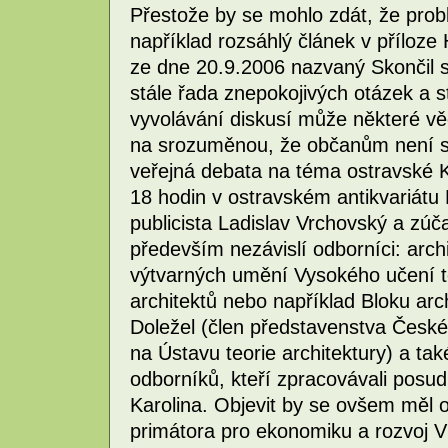
Přestože by se mohlo zdát, že probl
například rozsáhlý článek v příloz
ze dne 20.9.2006 nazvaný Skončil sou
stále řada znepokojivých otázek a 
vyvolávání diskusí může některé věci
na srozuměnou, že občanům není st
veřejná debata na téma ostravské Ka
18 hodin v ostravském antikvariátu 
publicista Ladislav Vrchovský a zúčas
především nezávislí odborníci: arch
výtvarných umění Vysokého učení t
architektů nebo například Bloku arch
Doležel (člen představenstva České
na Ústavu teorie architektury) a také
odborníků, kteří zpracovávali posu
Karolina. Objevit by se ovšem měl 
primátora pro ekonomiku a rozvoj V