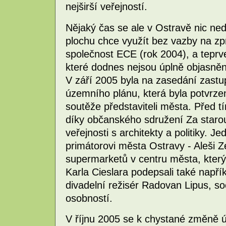
nejširší veřejností.
Nějaký čas se ale v Ostravě nic ne
plochu chce využít bez vazby na zp
společnost ECE (rok 2004), a teprve
které dodnes nejsou úplně objasněn
V září 2005 byla na zasedání zast
územního plánu, která byla potvrz
soutěže představiteli města. Před 
díky občanského sdružení Za starou
veřejnosti s architekty a politiky. J
primátorovi města Ostravy - Aleši Z
supermarketů v centru města, který
Karla Cieslara podepsali také napří
divadelní režisér Radovan Lipus, so
osobností.
V říjnu 2005 se k chystané změně ú