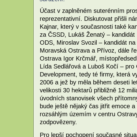
Účast v zaplněném suterénním pros
reprezentativní. Diskutovat přišli n
Kajnar, který v současnosti také k
za ČSSD, Lukáš Ženatý – kandidát 
ODS, Miroslav Svozil – kandidát n
Moravská Ostrava a Přívoz, dále ř
Ostrava Igor Krčmář, místopředsed
Lída Sedlářová a Luboš Kočí – pro Č
Development, tedy té firmy, která v
2006 a jež by měla během deseti le
velikosti 30 hektarů přibližně 12 mi
úvodních stanovisek všech přítomný
bude ještě nějaký čas jitřit emoce 
rozsáhlým územím v centru Ostrav
zodpovězeny.
Pro lepší pochopení současné situa