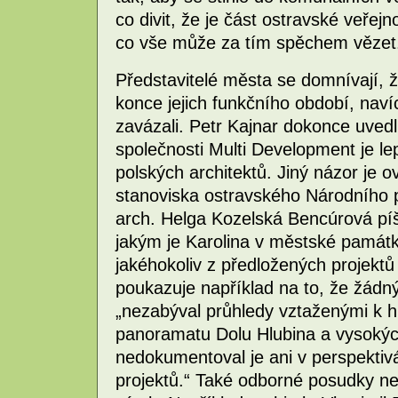
co divit, že je část ostravské veřej
co vše může za tím spěchem vězet
Představitelé města se domnívají, že
konce jejich funkčního období, nav
zavázali. Petr Kajnar dokonce uvedl
společnosti Multi Development je le
polských architektů. Jiný názor je o
stanoviska ostravského Národního 
arch. Helga Kozelská Bencúrová pí
jakým je Karolina v městské památ
jakéhokoliv z předložených projektů
poukazuje například na to, že žádný
„nezabýval průhledy vztaženými k 
panoramatu Dolu Hlubina a vysokýc
nedokumentoval je ani v perspektiv
projektů.“ Také odborné posudky ne