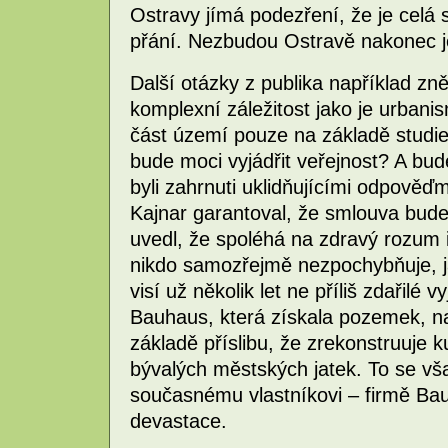
Ostravy jímá podezření, že je celá 
přání. Nezbudou Ostravě nakonec je
Další otázky z publika například zně
komplexní záležitost jako je urban
část území pouze na základě studi
bude moci vyjádřit veřejnost? A bud
byli zahrnuti uklidňujícími odpověď
Kajnar garantoval, že smlouva bude
uvedl, že spoléhá na zdravý rozum 
nikdo samozřejmě nezpochybňuje, j
visí už několik let ne příliš zdařilé
Bauhaus, která získala pozemek, n
základě příslibu, že zrekonstruuje k
bývalých městských jatek. To se vš
současnému vlastníkovi – firmě Bauh
devastace.