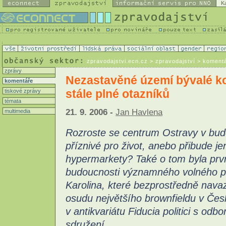
K
zpravodajstvi.ecn.cz
> zpravodajství > koment
zprávy
Nezastavěné území bývalé ko
komentáře
stále plné otazníků
tiskové zprávy
témata
21. 9. 2006 -
Jan Havlena
multimedia
Rozroste se centrum Ostravy v bud
příznivé pro život, anebo přibude j
hypermarkety? Také o tom byla prv
budoucnosti významného volného 
Karolina, které bezprostředně nav
osudu největšího brownfieldu v Čes
v antikvariátu Fiducia politici s od
sdružení.