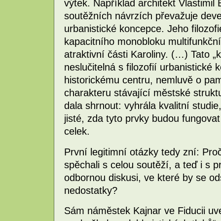
výtek. Například architekt Vlastimil 
soutěžních návrzích převažuje deve
urbanistické koncepce. Jeho filozof
kapacitního monobloku multifunkční
atraktivní části Karoliny. (…) Tato „
neslučitelná s filozofií urbanistick
historickému centru, nemluvě o pa
charakteru stávající městské struktu
dala shrnout: vyhrála kvalitní stud
jisté, zda tyto prvky budou fungova
celek.
První legitimní otázky tedy zní: Pro
spěchali s celou soutěží, a teď i s 
odbornou diskusi, ve které by se od
nedostatky?
Sám náměstek Kajnar ve Fiducii uve