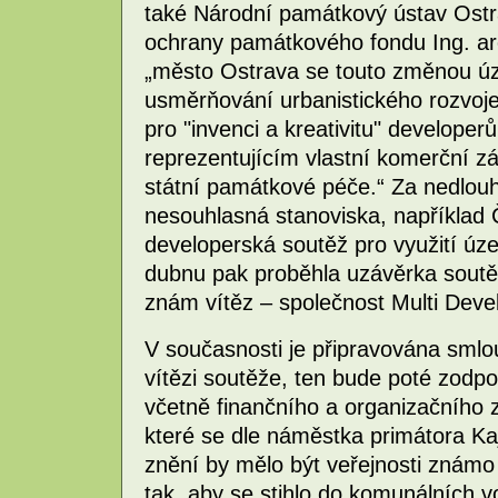
také Národní památkový ústav Ostr
ochrany památkového fondu Ing. ar
„město Ostrava se touto změnou ú
usměrňování urbanistického rozvoje
pro "invenci a kreativitu" developer
reprezentujícím vlastní komerční 
státní památkové péče.“ Za nedlouh
nesouhlasná stanoviska, například 
developerská soutěž pro využití úz
dubnu pak proběhla uzávěrka soutě
znám vítěz – společnost Multi Dev
V současnosti je připravována smlo
vítězi soutěže, ten bude poté zodpov
včetně finančního a organizačního 
které se dle náměstka primátora Kaj
znění by mělo být veřejnosti známo
tak, aby se stihlo do komunálních vo