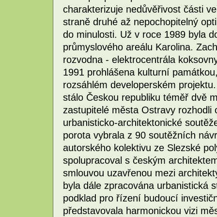
charakterizuje nedůvěřivost části v
straně druhé až nepochopitelný opti
do minulosti. Už v roce 1989 byla 
průmyslového areálu Karolina. Zac
rozvodna - elektrocentrála koksovny 
1991 prohlášena kulturní památkou, 
rozsáhlém developerském projektu. 
stálo Českou republiku téměř dvě m
zastupitelé města Ostravy rozhodli
urbanisticko-architektonické soutěž
porota vybrala z 90 soutěžních náv
autorského kolektivu ze Slezské poly
spolupracoval s českým architekte
smlouvou uzavřenou mezi architekt
byla dále zpracována urbanistická 
podklad pro řízení budoucí investičn
představovala harmonickou vizi měst