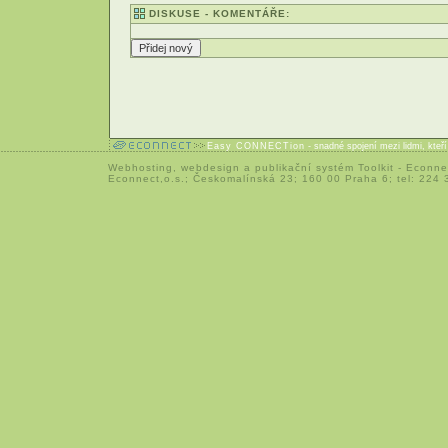
DISKUSE - KOMENTÁŘE:
Easy CONNECTion
- snadné spojení mezi lidmi, kteř
Webhosting
,
webdesign
a
publikační systém Toolkit
-
Econne
Econnect,o.s.; Českomalínská 23; 160 00 Praha 6; tel: 224