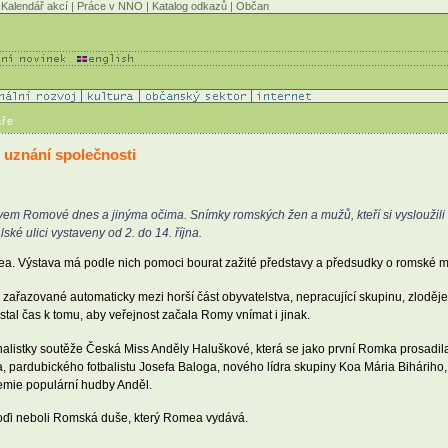
Kalendář akcí
|
Práce v NNO
|
Katalog odkazů
|
Občan
áře
i uznání společnosti
m Romové dnes a jinýma očima. Snímky romských žen a mužů, kteří si vysloužili u
ké ulici vystaveny od 2. do 14. října.
ea. Výstava má podle nich pomoci bourat zažité představy a předsudky o romské 
ařazované automaticky mezi horší část obyvatelstva, nepracující skupinu, zloděje a
tal čas k tomu, aby veřejnost začala Romy vnímat i jinak.
finalistky soutěže Česká Miss Anděly Haluškové, která se jako první Romka prosadila 
, pardubického fotbalistu Josefa Baloga, nového lídra skupiny Koa Mária Bihárih
demie populární hudby Anděl.
oďi neboli Romská duše, který Romea vydává.