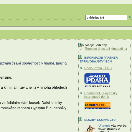
Související odkazy
Romové dnes a jinýma očima
INFORMAČNÍ PARTNEŘI
ZPRAVODAJSTVÍ ECN
znání české společnosti v hudbě, tanci či
Radio Praha - ČR 7
menšině.
 kriminální živly, je již v mnoha ohledech
Changenet - slovenský
internetový deník
v oficiálním klání krásek. Další snímky
o, romského rappera Gypsyho či hudebníky
SLUŽBY ECONNECTU
Unavuje
vás tvorba
www stránek v