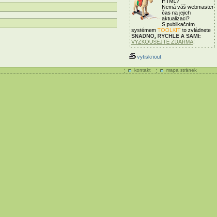
HTML?
Nemá váš webmaster
čas
na jejich
aktualizaci?
S publikačním
systémem
TOOLKIT
to zvládnete
SNADNO, RYCHLE A SAMI:
VYZKOUŠEJTE ZDARMA
!
vytisknout
kontakt
mapa stránek