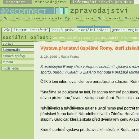
zpravodajstvi.ecn.cz
> zpravodajství > koment
zprávy
Výstava představí úspěšné Romy, kteří získal
komentáře
tiskové zprávy
2. 10. 2006 -,
Radio Praha
témata
S úspěšnými Romy chce veřejnost seznámit výstava s názve
multimedia
sportu, budou v Galerii U Zlatého Kohouta v pražské Michals
ČTK o tom informovali členové pořádajícího sdružení Rom
"Snažíme se poukázat na fakt, že stigma romské populace, z
dávno překonáno," uvedli zástupci sdružení. Podle nich nas
Návštěvníci a návštěvnice galerie uvidí mimo jiné portrét 
představí člena baletu Národního divadla Zdeňka Horvátha
skupiny Gulo čar, která získala před dvěma lety cenu Aka
Kromě portrétů výstava představí také měsíčník Romano v