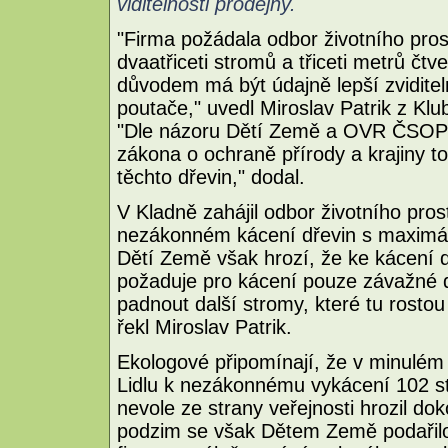
viditelnosti prodejny.
"Firma požádala odbor životního pros
dvaatřiceti stromů a třiceti metrů čt
důvodem má být údajně lepší zvidite
poutače," uvedl Miroslav Patrik z Kl
"Dle názoru Dětí Země a OVR ČSOP j
zákona o ochraně přírody a krajiny 
těchto dřevin," dodal.
V Kladně zahájil odbor životního prost
nezákonném kácení dřevin s maximáln
Dětí Země však hrozí, že ke kácení d
požaduje pro kácení pouze závažné 
padnout další stromy, které tu rostou 
řekl Miroslav Patrik.
Ekologové připomínají, že v minulém
Lidlu k nezákonnému vykácení 102 st
nevole ze strany veřejnosti hrozil do
podzim se však Dětem Země podařilo