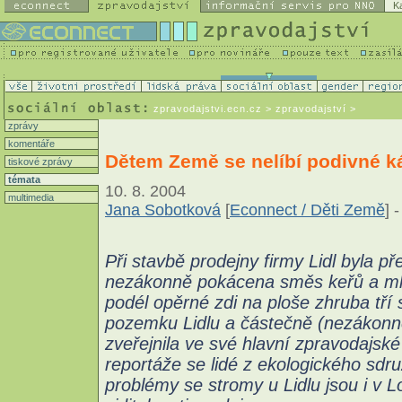
K
zpravodajstvi.ecn.cz
> zpravodajství >
zprávy
komentáře
Dětem Země se nelíbí podivné ká
tiskové zprávy
témata
10. 8. 2004
multimedia
Jana Sobotková
[
Econnect / Děti Země
] -
Při stavbě prodejny firmy Lidl byla 
nezákonně pokácena směs keřů a mla
podél opěrné zdi na ploše zhruba tří
pozemku Lidlu a částečně (nezákonn
zveřejnila ve své hlavní zpravodajské
reportáže se lidé z ekologického sdr
problémy se stromy u Lidlu jsou i v L