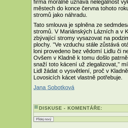
firma morálně uznává nelegálnost vy
městech do konce června tohoto roku
stromů jako náhradu.
Tato smlouva je splněna ze sedmdesá
stromů. V Mariánských Lázních a v 
zbývající stromy vysazovat na podzi
plochy. "Ve vzduchu stále zůstává otá
loni provedeno bez vědomí Lidlu či ne.
Ovšem v Kladně k tomu došlo patrně 
snaží toto kácení už zlegalizovat," m
Lidl žádat o vysvětlení, proč v Kladn
Lovosicích kácet vlastně potřebuje.
Jana Sobotková
DISKUSE - KOMENTÁŘE: