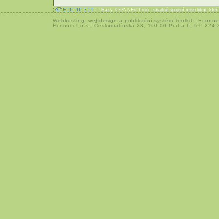
Easy CONNECTion
- snadné spojení mezi lidmi, kteř
Webhosting
,
webdesign
a
publikační systém Toolkit
-
Econne
Econnect,o.s.; Českomalínská 23; 160 00 Praha 6; tel: 224