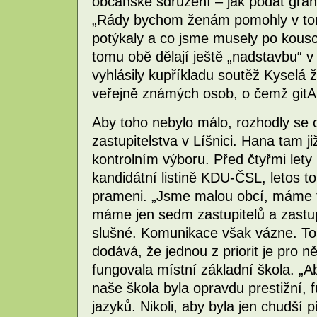
občanské sdružení – jak podat grant
„Rády bychom ženám pomohly v to
potýkaly a co jsme musely po kouscí
tomu obě dělají ještě „nadstavbu“ v
vyhlásily kupříkladu soutěž Kyselá ž
veřejně známých osob, o čemž gitA
Aby toho nebylo málo, rozhodly se 
zastupitelstva v Líšnici. Hana tam j
kontrolním výboru. Před čtyřmi lety
kandidátní listině KDU-ČSL, letos t
prameni. „Jsme malou obcí, máme tř
máme jen sedm zastupitelů a zastupi
slušné. Komunikace však vázne. To
dodává, že jednou z priorit je pro n
fungovala místní základní škola. „A
naše škola byla opravdu prestižní, 
jazyků. Nikoli, aby byla jen chudší 