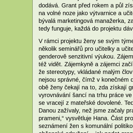
dodává. Grant před rokem a půl zís
na volné noze jako výtvarnice a učit
bývalá marketingová manažerka, za
tedy funguje, každá do projektu dáv
V rámci projektu ženy se svým týme
několik seminářů pro učitelky a učite
genderově senzitivní výukou. Zájem 
též vidět. Zájemkyně a zájemci zač
že stereotypy, vkládané malým človí
nejsou správné, čímž v konečném dů
obě ženy čekají na to, zda získají g
vyrovnávání šancí na trhu práce ve 
se vracejí z mateřské dovolené. Tedy
Danou zažívaly, než jsme začaly pr
prameni,“ vysvětluje Hana. Část pr
seznámení žen s komunální politikou