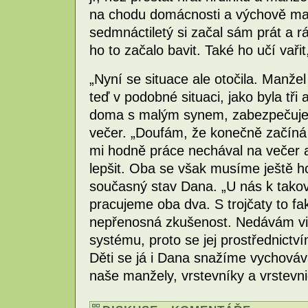
na chodu domácnosti a výchově ma
sedmnáctiletý si začal sám prát a r
ho to začalo bavit. Také ho učí vaři
„Nyní se situace ale otočila. Manže
teď v podobné situaci, jako byla tři
doma s malým synem, zabezpečuje 
večer. „Doufám, že konečně začíná 
mi hodně práce nechával na večer a
lepšit. Oba se však musíme ještě ho
současný stav Dana. „U nás k tako
pracujeme oba dva. S trojčaty to fa
nepřenosná zkušenost. Nedávám vin
systému, proto se jej prostřednictv
Děti se já i Dana snažíme vychováv
naše manžely, vrstevníky a vrstevn