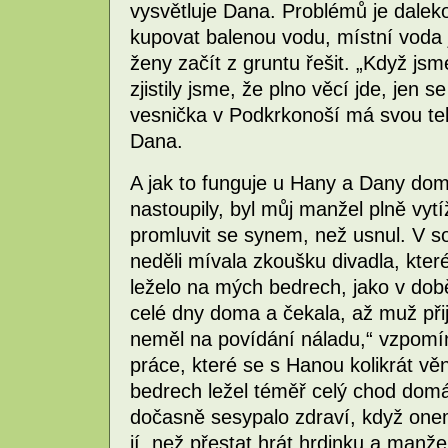
vysvětluje Dana. Problémů je daleko 
kupovat balenou vodu, místní voda je 
ženy začít z gruntu řešit. „Když jsm
zjistily jsme, že plno věcí jde, jen 
vesnička v Podkrkonoší má svou tel
Dana.
A jak to funguje u Hany a Dany do
nastoupily, byl můj manžel plně vytí
promluvit se synem, než usnul. V so
neděli mívala zkoušku divadla, kte
leželo na mých bedrech, jako v dob
celé dny doma a čekala, až muž při
neměl na povídání náladu,“ vzpomín
práce, které se s Hanou kolikrát věn
bedrech ležel téměř celý chod domá
dočasně sesypalo zdraví, když on
jí, než přestat hrát hrdinku a manže