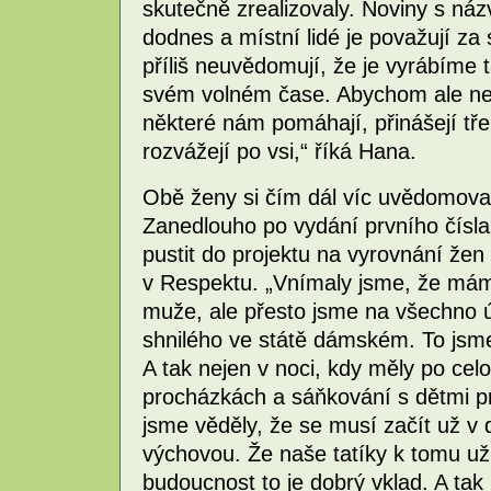
skutečně zrealizovaly. Noviny s ná
dodnes a místní lidé je považují za
příliš neuvědomují, že je vyrábíme
svém volném čase. Abychom ale neb
některé nám pomáhají, přinášejí tře
rozvážejí po vsi,“ říká Hana.
Obě ženy si čím dál víc uvědomoval
Zanedlouho po vydání prvního čísla
pustit do projektu na vyrovnání žen
v Respektu. „Vnímaly jsme, že má
muže, ale přesto jsme na všechno ú
shnilého ve státě dámském. To jsm
A tak nejen v noci, kdy měly po celo
procházkách a sáňkování s dětmi pro
jsme věděly, že se musí začít už v 
výchovou. Že naše tatíky k tomu už
budoucnost to je dobrý vklad. A tak 