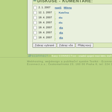
DISKUSE - KOMENTÁŘE:
2. 1. 2007
napiš
Milena
12. 1. 2007
Kateřina
19. 4. 2007
dia
19. 4. 2007
dia
19. 4. 2007
dia
19. 4. 2007
dia
19. 4. 2007
dia
Easy CONNECTion
- snadné spojení mezi lidmi, kteř
Webhosting
,
webdesign
a
publikační systém Toolkit
-
Econne
Econnect,o.s.; Českomalínská 23; 160 00 Praha 6; tel: 224