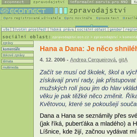
K
zpravodajstvi.ecn.cz
> zpravodajství > koment
zprávy
Hana a Dana: Je něco shnilé
komentáře
tiskové zprávy
4. 12. 2006 -
Andrea Cerqueirová
,
gitA
témata
multimedia
Začít se musí od školek, škol a vý
získávají první rady, jak přistupova
mužských rolí jsou jim do hlav vkl
věku je pak těžké něco změnit. Ří
Květovou, které se pokoušejí součas
Dana a Hana se seznámily přes své
(jak říká, puberťáka a mladého) a Ha
Líšnice, kde žijí, začnou vydávat mí