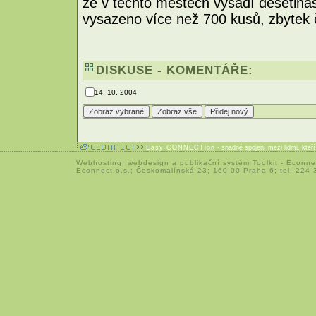
že v těchto městech vysadí desetinás
vysazeno více než 700 kusů, zbytek
DISKUSE - KOMENTÁŘE:
14. 10. 2004
Easy CONNECTion
- snadné spojení mezi lidmi, kteř
Webhosting
,
webdesign
a
publikační systém Toolkit
-
Econne
Econnect,o.s.; Českomalínská 23; 160 00 Praha 6; tel: 224