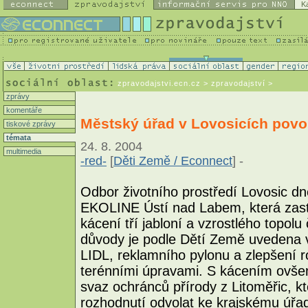
K
zpravodajstvi.ecn.cz
> zpravodajství >
zprávy
komentáře
Městský úřad v Lovosicích povol
tiskové zprávy
témata
24. 8. 2004
multimedia
-red-
[
Děti Země / Econnect
] -
Odbor životního prostředí Lovosic dn
EKOLINE Ústí nad Labem, která zastu
kácení tří jabloní a vzrostlého topolu
důvody je podle Dětí Země uvedena v
LIDL, reklamního pylonu a zlepšení r
terénními úpravami. S kácením ovše
svaz ochránců přírody z Litoměřic, kt
rozhodnutí odvolat ke krajskému úřa