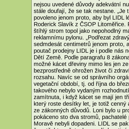
nejsou uvedené důvody adekvátní nutno
stále doufají, že se tak nestane. „Je
povoleno jenom proto, aby byl LIDL l
Roderick Slavík z ČSOP Litoměřice. Po
štíhlý strom topol jako nepohodlný m
reklamnímu pylonu. „Podřezat zdrav
sedmdesát centimetrů jenom proto, a
poutač prodejny LIDL je i podle nás ne
Dětí Země. Podle paragrafu 8 zákona 
možné kácet dřeviny mimo les jen ze 
bezprostředně ohrožen život či zdrav
rozsahu. Navíc se od správního orgá
vegetační období, tj. od října do bř
takového nebylo vydaným rozhodnutí
zamítnuta, i když kácet se mají jen tř
který roste desítky let, je totiž cen
ze zákonných důvodů. Loni bylo u pr
pokáceno sto dva stromů, pachatelé p
Moravě nebyli dopadeni. LIDL se pa