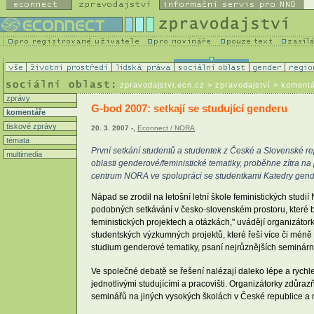
zpravodajstvi.ecn.cz
> zpravodajství > koment
zprávy
G-bod 2007: setkají se studující genderu
komentáře
tiskové zprávy
20. 3. 2007 -,
Econnect / NORA
témata
První setkání studentů a studentek z České a Slovenské re
multimedia
oblasti genderové/feministické tematiky, proběhne zítra n
centrum NORA ve spolupráci se studentkami Katedry gend
Nápad se zrodil na letošní letní škole feministických studi
podobných setkávání v česko-slovenském prostoru, které by 
feministických projektech a otázkách," uvádějí organizátork
studentských výzkumných projektů, které řeší více či mén
studium genderové tematiky, psaní nejrůznějších seminárníc
Ve společné debatě se řešení nalézají daleko lépe a rychle
jednotlivými studujícími a pracovišti. Organizátorky zdůra
seminářů na jiných vysokých školách v České republice a