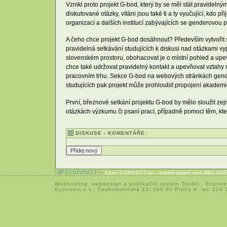
Vznikl proto projekt G-bod, který by se měl stát pravidelný
diskutované otázky, vítáni jsou také ti a ty vyučující, kdo
organizací a dalších institucí zabývajících se genderovou p
A čeho chce projekt G-bod dosáhnout? Především vytvořit 
pravidelná setkávání studujících k diskusi nad otázkami vy
slovenském prostoru, obohacovat je o místní pohled a upevň
chce také udržovat pravidelný kontakt a upevňovat vztahy me
pracovním trhu. Sekce G-bod na webových stránkách gende
studujících pak projekt může prohloubit propojení akademi
První, březnové setkání projektu G-bod by mělo sloužit zej
otázkách výzkumu či psaní prací, případně pomoci těm, kt
DISKUSE - KOMENTÁŘE:
Easy CONNECTion
- snadné spojení mezi lidmi, kteř
Webhosting
,
webdesign
a
publikační systém Toolkit
-
Econne
Econnect,o.s.; Českomalínská 23; 160 00 Praha 6; tel: 224