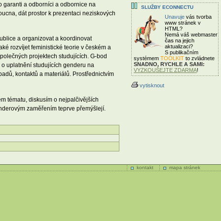
to garanti a odborníci a odbornice na
SLUŽBY ECONNECTU
doucna, dát prostor k prezentaci neziskových
Unavuje
vás tvorba
www stránek v
HTML?
Nemá váš webmaster
ublice a organizovat a koordinovat
čas
na jejich
aktualizaci?
ké rozvíjet feministické teorie v českém a
S publikačním
společných projektech studujících. G-bod
systémem
TOOLKIT
to zvládnete
SNADNO, RYCHLE A SAMI:
i o uplatnění studujících genderu na
VYZKOUŠEJTE ZDARMA
!
dů, kontaktů a materiálů. Prostřednictvím
vytisknout
ém tématu, diskusím o nejpalčivějších
enderovým zaměřením teprve přemýšlejí.
kontakt
mapa stránek