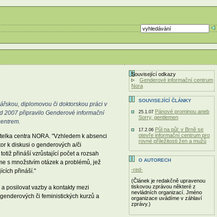
Související odkazy
Genderové informační centrum
Nora
SOUVISEJÍCÍ ČLÁNKY
lářskou, diplomovou či doktorskou práci v
Pánové prominou aneb
bod 2007 připravilo Genderové informační
25.1.07
Sorry, gentlemen
centrem.
Půl na půl: v Brně se
17.2.06
otevře informační centrum pro
ředitelka centra NORA. "Vzhledem k absenci
rovné příležitosti žen a mužů
tor k diskusi o genderových a/či
otiž přináší vzrůstající počet a rozsah
O AUTORECH
me s množstvím otázek a problémů, jež
-red-
cích přináší."
(Článek je redakčně upravenou
tiskovou zprávou některé z
 a posilovat vazby a kontakty mezi
nevládních organizací. Jméno
h genderových či feministických kurzů a
organizace uvádíme v záhlaví
zprávy.)