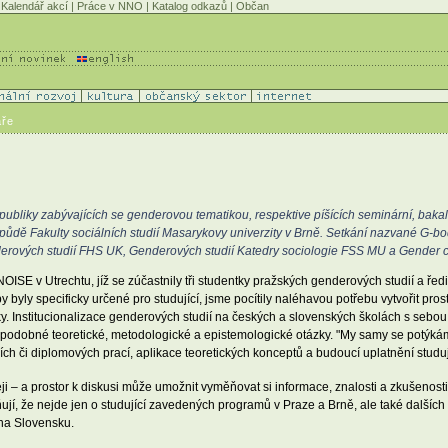
Kalendář akcí
|
Práce v NNO
|
Katalog odkazů
|
Občan
áře
publiky zabývajících se genderovou tematikou, respektive píšících seminární, baka
a půdě Fakulty sociálních studií Masarykovy univerzity v Brně. Setkání nazvané G-
erových studií FHS UK, Genderových studií Katedry sociologie FSS MU a Gender 
í NOISE v Utrechtu, jíž se zúčastnily tři studentky pražských genderových studií a 
byly specificky určené pro studující, jsme pocítily naléhavou potřebu vytvořit pros
y. Institucionalizace genderových studií na českých a slovenských školách s sebou t
ě podobné teoretické, metodologické a epistemologické otázky. "My samy se potýká
h či diplomových prací, aplikace teoretických konceptů a budoucí uplatnění studují
ji – a prostor k diskusi může umožnit vyměňovat si informace, znalosti a zkušenosti
zňují, že nejde jen o studující zavedených programů v Praze a Brně, ale také dalšíc
 na Slovensku.