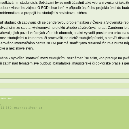
m setkáváním studujících. Setkávání by se měli účastnit také vybraní vyučující jakož
 přijedou z vlastního zájmu. G-BOD chce také, v případě úspěchu projektu úkol do bu
roblematikou a propojit tak studující s neziskovou sférou.
síť studujících zabývajících se genderovou problematikou v České a Slovenské rep
plývajícími ze studia, výzkumných projektů a/nebo závěrečných prací. Záměrem je ta
ovat jejich pozici v různých vědních oborech, a také vytvořit prostor pro práci na 
zi studujícími a katedrami či pracovišti, na nichž studující působí, a otevřít diskus
rového informačního centra NORA pak má sloužit jako diskusní fórum a burza nápa
cké a neziskové sféry.
ména k vytvoření kontaktů mezi studujícími, seznámení se s tím, kdo pracuje na jak
eří zatím nad tématem své budoucí bakalářské, magisterské či doktorské práce s g
í mění svět
ct
 311 780;
econnect@ecn.cz