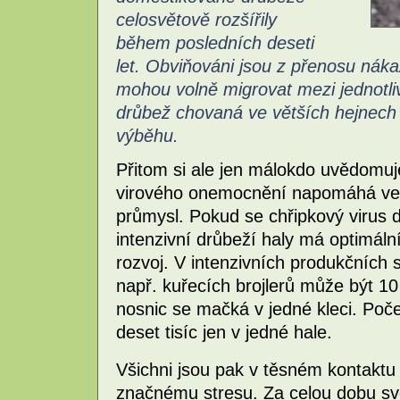
celosvětově rozšířily
během posledních deseti
let. Obviňováni jsou z přenosu nákaz
mohou volně migrovat mezi jednotl
drůbež chovaná ve větších hejnech t
výběhu.
Přitom si ale jen málokdo uvědomuje,
virového onemocnění napomáhá ve
průmysl. Pokud se chřipkový virus
intenzivní drůbeží haly má optimální
rozvoj. V intenzivních produkčních s
např. kuřecích brojlerů může být 10
nosnic se mačká v jedné kleci. Poče
deset tisíc jen v jedné hale.
Všichni jsou pak v těsném kontaktu
značnému stresu. Za celou dobu s