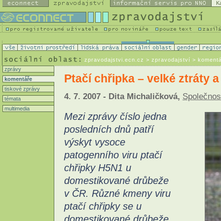
K
zpravodajstvi.ecn.cz
> zpravodajství > koment
zprávy
Ptačí chřipka – velké ztráty a
komentáře
tiskové zprávy
4. 7. 2007 - Dita Michaličková,
Společnost
témata
multimedia
Mezi zprávy číslo jedna
posledních dnů patří
výskyt vysoce
patogenního viru ptačí
chřipky H5N1 u
domestikované drůbeže
v ČR. Různé kmeny viru
ptačí chřipky se u
domestikované drůbeže