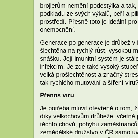
brojlerům nemění podestýlka a tak, 
podkladu ze svých výkalů, peří a pi
prostředí. Přesně toto je ideální p
onemocnění.
Generace po generace je drůbež v i
šlechtěna na rychlý růst, vysokou
snášku. Její imunitní systém je stál
infekcím. Je zde také vysoký stupeň
velká prošlechtěnost a značný stres 
tak rychlého mutování a šíření viru
Přenos viru
Je potřeba mluvit otevřeně o tom, ž
díky velkochovům drůbeže, včetně 
těchto chovů, pohybu zaměstnanců 
zemědělské družstvo v ČR samo uvád