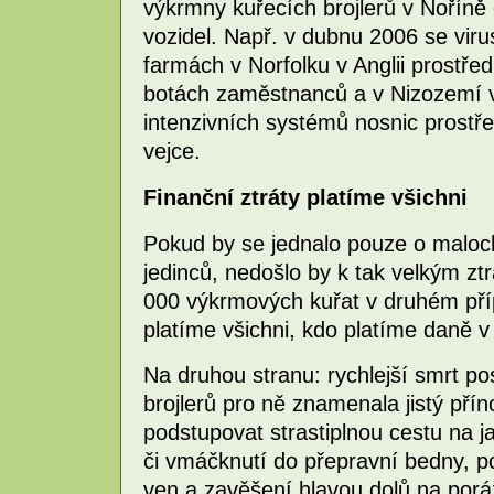
výkrmny kuřecích brojlerů v Noříně
vozidel. Např. v dubnu 2006 se virus
farmách v Norfolku v Anglii prostře
botách zaměstnanců a v Nizozemí v
intenzivních systémů nosnic prostře
vejce.
Finanční ztráty platíme všichni
Pokud by se jednalo pouze o malocho
jedinců, nedošlo by k tak velkým zt
000 výkrmových kuřat v druhém příp
platíme všichni, kdo platíme daně v
Na druhou stranu: rychlejší smrt p
brojlerů pro ně znamenala jistý přín
podstupovat strastiplnou cestu na j
či vmáčknutí do přepravní bedny, po
ven a zavěšení hlavou dolů na poráž