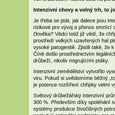
Intenzivní chovy a volný trh, to j
Je třeba se ptát, jak dalece jsou i
rizikové pro vývoj a přenos smrtící
člověka? Vědci totiž již vědí, že chř
prostředí velkých uzavřených hal pl
vysoké patogenitě. Zjistili také, že
Číně došlo prostřednictvím legálníc
drůbeží, nikoliv migrujícími ptáky.
Intenzivní zemědělství vytvořilo 
viru. Pokud si uvědomíme běžný „to
je potence rozšíření chřipky velmi 
Světový drůbežářský intenzivní prům
300 %. Především díky spoléhání se
systémy produkce živočišných potra