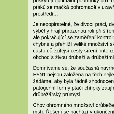
poskytují optimální podmínky pro mut
ptáků se mačká pohromadě v uzav
prostředí...
Je nepopiratelné, že divocí ptáci, 
výběhy hrají přirozenou roli při šíř
ale pokračující se zaměření kontrol
chybné a přehlíží veliké množství sk
často důležitější cesty šíření: inte
obchod s živou drůbeží a drůbežími
Domníváme se, že současná navrhov
H5N1 nejsou založena na těch nejl
žádáme, aby byla řádně zhodnocena 
patogenní formy ptačí chřipky zaují
drůbežářský průmysl.
Chov ohromného množství drůbeže 
mstí. Řešení se nachází v ukonče