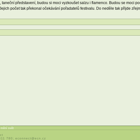
, taneční představení, budou si moci vyzkoušet salzu i flamenco. Budou se moci podí
 Jejich počet tak překonal očekávání pořadatelů festivalu. Do neděle tak přijde zře
í mění svět
ct
 311 780;
econnect@ecn.cz