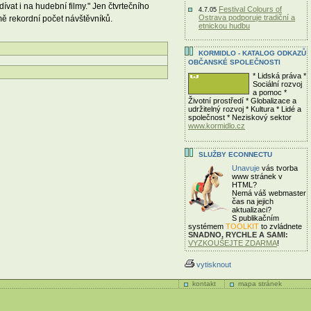
vat i na hudební filmy." Jen čtvrtečního
Festival Colours of
4.7.05
Ostrava podporuje tradiční a
jmě rekordní počet návštěvníků.
etnickou hudbu
KORMIDLO - KATALOG ODKAZŮ
OBČANSKÉ SPOLEČNOSTI
* Lidská práva *
Sociální rozvoj
a pomoc *
Životní prostředí * Globalizace a
udržitelný rozvoj * Kultura * Lidé a
společnost * Neziskový sektor
www.kormidlo.cz
SLUŽBY ECONNECTU
Unavuje
vás tvorba
www stránek v
HTML?
Nemá váš webmaster
čas
na jejich
aktualizaci?
S publikačním
systémem
TOOLKIT
to zvládnete
SNADNO, RYCHLE A SAMI:
VYZKOUŠEJTE ZDARMA
!
vytisknout
kontakt
mapa stránek