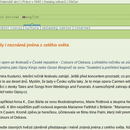
Kalendář akcí
|
Práce v NNO
|
Katalog odkazů
|
Občan
dy i neznámá jména z celého světa
 open-air festivalů v České republice - Colours of Ostrava. Loňského ročníku se zúča
jí jména jako Gipsy Kings nebo Goran Bregovič se svou "Svatební a pohřební kapelo
ra Kusturici, letošní ročník festivalu zahájil. Ještě před koncertem prozradil, co p
to asi deset dnů. Myslím, že tady v Česku vyšla taky. Je to moje opera Carmen wi
t i věci z desky Tales and Songs from Weddings and Funerals. A samozřejmě zahraju
štof nebo Gipsy.cz.
příklad Anna K., Dan Bárta se svou Illustratospherou, Marie Rottrová a skupina N
netů. K těm největším patří rocková legenda Marianne Faithfull z Británie: "Mariann
 Cavem. Kromě zpěvu je herečkou, účinkovala ve filmu Irina Palm, který měl premié
olours of Ostrava.
vedle slavných hvězd záměrně představuje i méně známá jména z celého světa. Návště