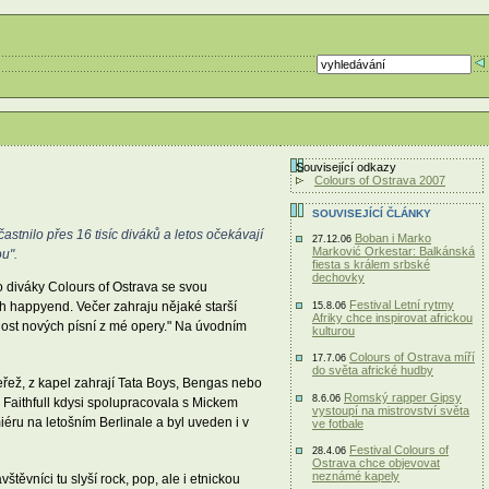
Související odkazy
Colours of Ostrava 2007
SOUVISEJÍCÍ ČLÁNKY
stnilo přes 16 tisíc diváků a letos očekávají
Boban i Marko
27.12.06
Marković Orkestar: Balkánská
u".
fiesta s králem srbské
dechovky
ro diváky Colours of Ostrava se svou
Festival Letní rytmy
th happyend. Večer zahraju nějaké starší
15.8.06
Afriky chce inspirovat africkou
 dost nových písní z mé opery." Na úvodním
kulturou
Colours of Ostrava míří
17.7.06
do světa africké hudby
eřež, z kapel zahrají Tata Boys, Bengas nebo
Romský rapper Gipsy
8.6.06
e Faithfull kdysi spolupracovala s Mickem
vystoupí na mistrovství světa
ru na letošním Berlinale a byl uveden i v
ve fotbale
Festival Colours of
28.4.06
Ostrava chce objevovat
neznámé kapely
vníci tu slyší rock, pop, ale i etnickou