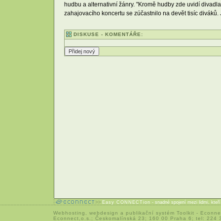
hudbu a alternativní žánry. "Kromě hudby zde uvidí divadla
zahajovacího koncertu se zúčastnilo na devět tisíc diváků.
DISKUSE - KOMENTÁŘE:
Easy CONNECTion
- snadné spojení mezi lidmi, kteř
Webhosting
,
webdesign
a
publikační systém Toolkit
-
Econne
Econnect,o.s.; Českomalínská 23; 160 00 Praha 6; tel: 224