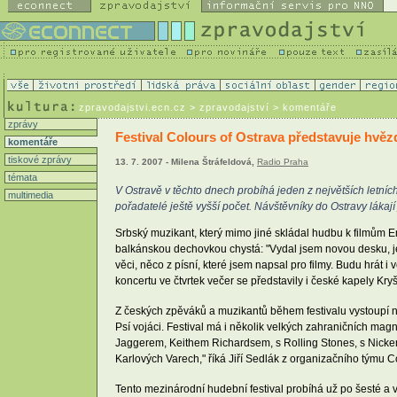
zpravodajstvi.ecn.cz
> zpravodajství > komentáře
zprávy
Festival Colours of Ostrava představuje hvěz
komentáře
tiskové zprávy
13. 7. 2007 - Milena Štráfeldová,
Radio Praha
témata
V Ostravě v těchto dnech probíhá jeden z největších letních
multimedia
pořadatelé ještě vyšší počet. Návštěvníky do Ostravy láka
Srbský muzikant, který mimo jiné skládal hudbu k filmům Emi
balkánskou dechovkou chystá: "Vydal jsem novou desku, je 
věci, něco z písní, které jsem napsal pro filmy. Budu hrá
koncertu ve čtvrtek večer se představily i české kapely Kry
Z českých zpěváků a muzikantů během festivalu vystoupí na
Psí vojáci. Festival má i několik velkých zahraničních mag
Jaggerem, Keithem Richardsem, s Rolling Stones, s Nickem
Karlových Varech," říká Jiří Sedlák z organizačního týmu C
Tento mezinárodní hudební festival probíhá už po šesté a 