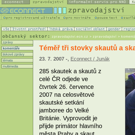
K
zpravodajstvi.ecn.cz
> zpravodajství > koment
zprávy
Téměř tři stovky skautů a ska
komentáře
tiskové zprávy
23. 7. 2007 -,
Econnect / Junák
témata
multimedia
285 skautek a skautů z
celé ČR odjede ve
čtvrtek 26. července
2007 na celosvětové
skautské setkání
jamboree do Velké
Británie. Vyprovodit je
přijde primátor hlavního
města Prahy a skaut