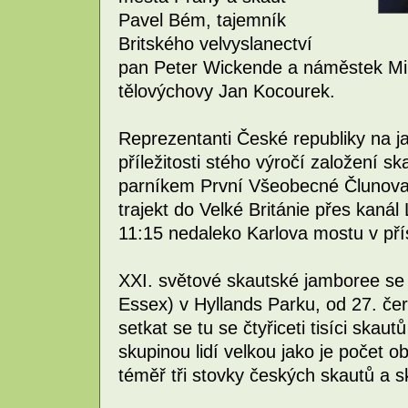
Pavel Bém, tajemník
Britského velvyslanectví
pan Peter Wickende a náměstek Min
tělovýchovy Jan Kocourek.
Reprezentanti České republiky na j
příležitosti stého výročí založení 
parníkem První Všeobecné Člunovac
trajekt do Velké Británie přes kaná
11:15 nedaleko Karlova mostu v přís
XXI. světové skautské jamboree se k
Essex) v Hyllands Parku, od 27. če
setkat se tu se čtyřiceti tisíci ska
skupinou lidí velkou jako je počet o
téměř tři stovky českých skautů a s