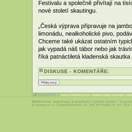
Festivalu a společně přivítají na tis
nové století skautingu.
„Česká výprava připravuje na jambor
limonádu, nealkoholické pivo, podáva
Chceme také ukázat ostatním typick
jak vypadá náš tábor nebo jak tráv
říká patnáctiletá kladenská skautka
DISKUSE - KOMENTÁŘE:
Easy CONNECTion
- snadné spojení mezi lidmi, kteř
Webhosting
,
webdesign
a
publikační systém Toolkit
-
Econne
Econnect,o.s.; Českomalínská 23; 160 00 Praha 6; tel: 224