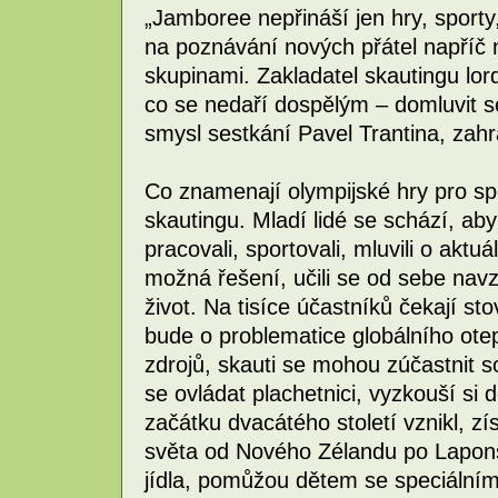
„Jamboree nepřináší jen hry, sporty
na poznávání nových přátel napříč 
skupinami. Zakladatel skautingu lor
co se nedaří dospělým – domluvit se
smysl sestkání Pavel Trantina, zah
Co znamenají olympijské hry pro spo
skautingu. Mladí lidé se schází, aby
pracovali, sportovali, mluvili o aktu
možná řešení, učili se od sebe navz
život. Na tisíce účastníků čekají st
bude o problematice globálního ote
zdrojů, skauti se mohou zúčastnit s
se ovládat plachetnici, vyzkouší si 
začátku dvacátého století vznikl, z
světa od Nového Zélandu po Laponsk
jídla, pomůžou dětem se speciálním