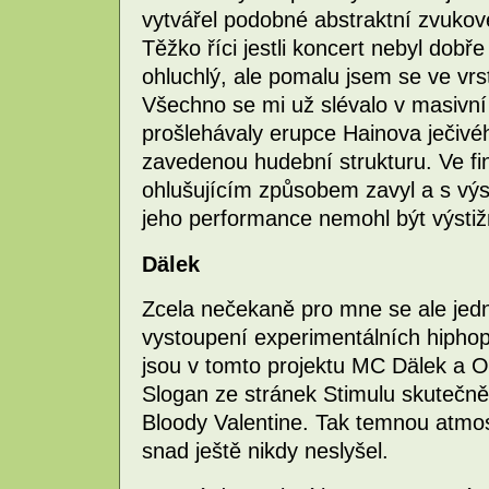
vytvářel podobné abstraktní zvukové
Těžko říci jestli koncert nebyl dob
ohluchlý, ale pomalu jsem se ve vrs
Všechno se mi už slévalo v masivní
prošlehávaly erupce Hainova ječiv
zavedenou hudební strukturu. Ve fi
ohlušujícím způsobem zavyl a s vý
jeho performance nemohl být výstiž
Dälek
Zcela nečekaně pro mne se ale jed
vystoupení experimentálních hipho
jsou v tomto projektu MC Dälek a Ok
Slogan ze stránek Stimulu skutečně
Bloody Valentine. Tak temnou atmo
snad ještě nikdy neslyšel.