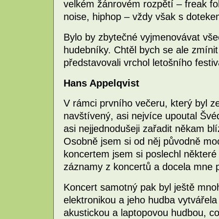
velkém žánrovém rozpětí – freak fo
noise, hiphop – vždy však s dotek
Bylo by zbytečné vyjmenovávat vše
hudebníky. Chtěl bych se ale zmínit
představovali vrchol letošního festiv
Hans Appelqvist
V rámci prvního večeru, který byl 
navštívený, asi nejvíce upoutal Švé
asi nejjednodušeji zařadit někam blí
Osobně jsem si od něj původně moc 
koncertem jsem si poslechl některé
záznamy z koncertů a docela mne p
Koncert samotný pak byl ještě mnohe
elektronikou a jeho hudba vytvářela
akustickou a laptopovou hudbou, co