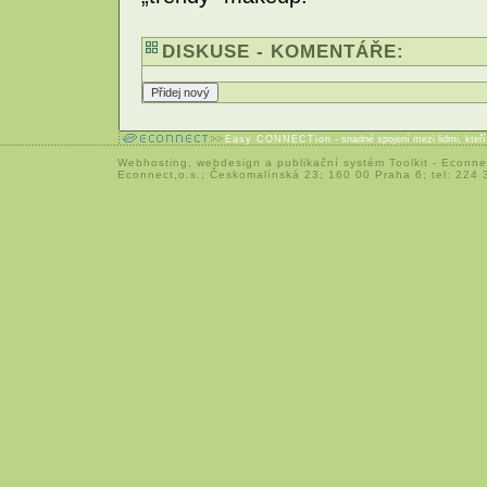
DISKUSE - KOMENTÁŘE:
Easy CONNECTion
- snadné spojení mezi lidmi, kteř
Webhosting
,
webdesign
a
publikační systém Toolkit
-
Econne
Econnect,o.s.; Českomalínská 23; 160 00 Praha 6; tel: 224