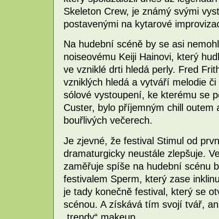
Skeleton Crew, je známý svými vys
postavenými na kytarové improvizac
Na hudební scéně by se asi nemohl n
noiseovému Keiji Hainovi, který hu
ve vzniklé drti hledá perly. Fred Fr
vzniklých hledá a vytváří melodie či
sólové vystoupení, ke kterému se poz
Custer, bylo příjemným chill outem
bouřlivých večerech.
Je zjevné, že festival Stimul od pr
dramaturgicky neustále zlepšuje. Ve
zaměřuje spíše na hudební scénu blí
festivalem Sperm, který zase inklinu
je tady konečně festival, který se 
scénou. A získává tím svojí tvář, a
„trendy“ makeup.