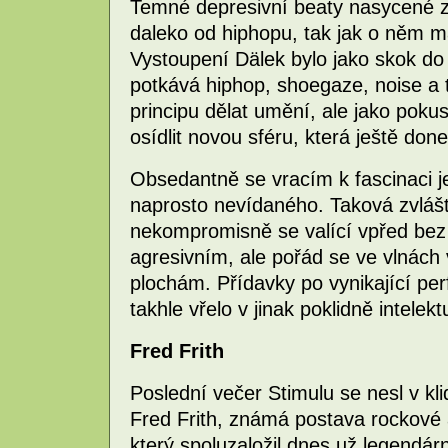
Temné depresivní beaty nasycené z
daleko od hiphopu, tak jak o něm 
Vystoupení Dälek bylo jako skok d
potkává hiphop, shoegaze, noise a 
principu dělat umění, ale jako poku
osídlit novou sféru, která ještě do
Obsedantně se vracím k fascinaci je
naprosto nevídaného. Taková zvláš
nekompromisně se valící vpřed bez 
agresivním, ale pořád se ve vlnách
plochám. Přídavky po vynikající per
takhle vřelo v jinak poklidně intelek
Fred Frith
Poslední večer Stimulu se nesl v k
Fred Frith, známá postava rockové 
který spoluzaložil dnes už legendá