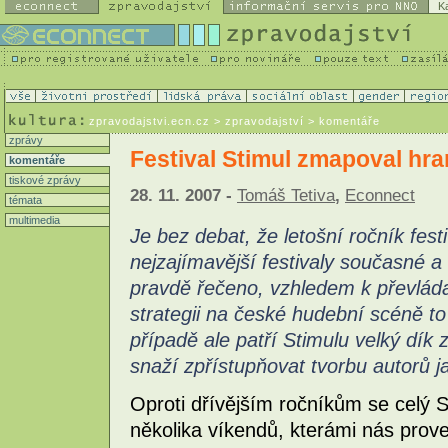
K
zpravodajstvi.ecn.cz
> zpravodajství > komentáře
zprávy
Festival Stimul zmapoval hr
komentáře
tiskové zprávy
28. 11. 2007 -
Tomáš Tetiva
,
Econnect
témata
multimedia
Je bez debat, že letošní ročník fest
nejzajímavější festivaly současné 
pravdě řečeno, vzhledem k převláda
strategii na české hudební scéně t
případě ale patří Stimulu velký dí
snaží zpřístupňovat tvorbu autorů ja
Oproti dřívějším ročníkům se celý S
několika víkendů, kterámi nás pro