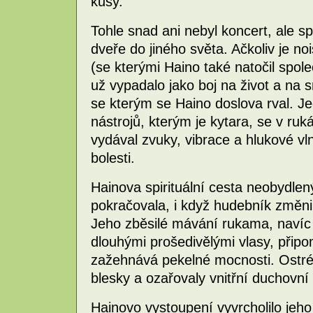
kusy.
Tohle snad ani nebyl koncert, ale spí
dveře do jiného světa. Ačkoliv je n
(se kterými Haino také natočil spole
už vypadalo jako boj na život a na 
se kterým se Haino doslova rval. J
nástrojů, kterým je kytara, se v ruk
vydával zvuky, vibrace a hlukové vl
bolesti.
Hainova spirituální cesta neobydl
pokračovala, i když hudebník změnil
Jeho zběsilé mávání rukama, navíc 
dlouhými prošedivělými vlasy, připo
zažehnává pekelné mocnosti. Ostré 
blesky a ozařovaly vnitřní duchovní 
Hainovo vystoupení vyvrcholilo je