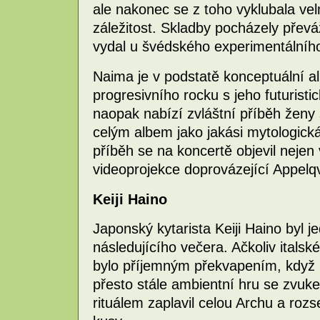
ale nakonec se z toho vyklubala vel
záležitost. Skladby pocházely přev
vydal u švédského experimentálníh
Naima je v podstatě konceptuální a
progresivního rocku s jeho futuristic
naopak nabízí zvláštní příběh ženy 
celým albem jako jakási mytologická
příběh se na koncertě objevil nejen
videoprojekce doprovázející Appelq
Keiji Haino
Japonský kytarista Keiji Haino byl 
následujícího večera. Ačkoliv italsk
bylo příjemným překvapením, když r
přesto stále ambientní hru se zvuk
rituálem zaplavil celou Archu a ro