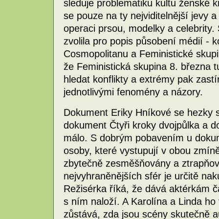
sleduje problematiku kultu ženské
se pouze na ty nejviditelnější jevy a 
operaci prsou, modelky a celebrity. S
zvolila pro popis působení médií - k
Cosmopolitanu a Feministické skupi
že Feministická skupina 8. března t
hledat konflikty a extrémy pak zastí
jednotlivými fenomény a názory.
Dokument Eriky Hníkové se hezky sle
dokument Čtyři kroky dvojpůlka a do
málo. S dobrým pobavením u dokume
osoby, které vystupují v obou zmí
zbytečně zesměšňovány a ztrapňov
nejvyhraněnějších sfér je určitě na
Režisérka říká, že dává aktérkám 
s ním naloží. A Karolína a Linda ho
zůstává, zda jsou scény skutečně a