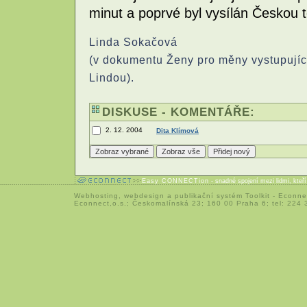
minut a poprvé byl vysílán Českou t
Linda Sokačová
(v dokumentu Ženy pro měny vystupujíc
Lindou).
DISKUSE - KOMENTÁŘE:
2. 12. 2004
Dita Klímová
Easy CONNECTion
- snadné spojení mezi lidmi, kteř
Webhosting
,
webdesign
a
publikační systém Toolkit
-
Econne
Econnect,o.s.; Českomalínská 23; 160 00 Praha 6; tel: 224