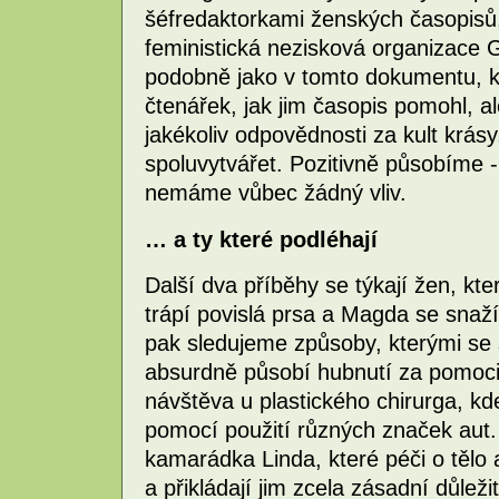
šéfredaktorkami ženských časopisů,
feministická nezisková organizace G
podobně jako v tomto dokumentu, ko
čtenářek, jak jim časopis pomohl, a
jakékoliv odpovědnosti za kult krás
spoluvytvářet. Pozitivně působíme - 
nemáme vůbec žádný vliv.
… a ty které podléhají
Další dva příběhy se týkají žen, kter
trápí povislá prsa a Magda se snaží
pak sledujeme způsoby, kterými se 
absurdně působí hubnutí za pomoci
návštěva u plastického chirurga, kd
pomocí použití různých značek aut. 
kamarádka Linda, které péči o tělo
a přikládají jim zcela zásadní důleži