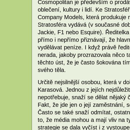
Cosmopolitan je především o prodá
oblečení, kultury i lidí. Ke Stratos
Company Models, která produkuje m
Stratosféra vydává (v současné době
Jackie, F1 nebo Esquire). Ředitelka
přímo i nepřímo přiznávají, že hlav
vydělávat peníze. I když právě ředi
nerada, jakoby prozrazovala něco t
těchto úst, že je často šokována tí
svého těla.
Určitě nejsilnější osobou, která v 
Karasová. Jednou z jejích nejdůležit
nepotřebuje, snaží se dělat nějaký
Fakt, že jde jen o její zaměstnání, 
Často se také snaží odmítat, ostatn
to, že média mohou a mají vliv na ty,
strategie se dala vyčíst i z vystoup