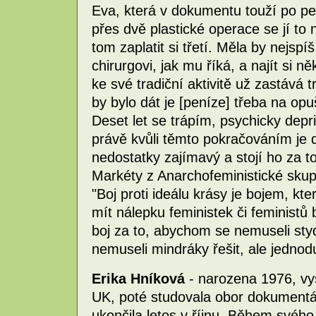
Eva, která v dokumentu touží po pev
přes dvě plastické operace se jí to 
tom zaplatit si třetí. Měla by nejsp
chirurgovi, jak mu říká, a najít si 
ke své tradiční aktivitě už zastává t
by bylo dát je [peníze] třeba na opu
Deset let se trápím, psychicky depri
právě kvůli těmto pokračováním je 
nedostatky zajímavý a stojí ho za 
Markéty z Anarchofeministické skupi
"Boj proti ideálu krásy je bojem, k
mít nálepku feministek či feministů 
boj za to, abychom se nemuseli st
nemuseli mindráky řešit, ale jednod
Erika Hníková
- narozena 1976, vys
UK, poté studovala obor dokument
ukončila letos v říjnu. Během svého