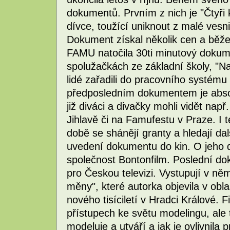
dokumentů. Prvním z nich je "Čtyři 
dívce, toužící uniknout z malé ves
Dokument získal několik cen a běžel
FAMU natočila 30ti minutový dokum
spolužačkách ze základní školy, "Naš
lidé zařadili do pracovního systému
předposledním dokumentem je absol
již diváci a divačky mohli vidět nap
Jihlavě či na Famufestu v Praze. I t
době se shánějí granty a hledají dal
uvedení dokumentu do kin. O jeho di
společnost Bontonfilm. Poslední do
pro Českou televizi. Vystupují v ně
měny", které autorka objevila v ob
nového tisíciletí v Hradci Králové. 
přístupech ke světu modelingu, ale t
modeluje a utváří a jak je ovlivnil