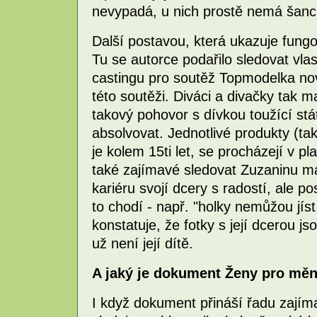
nevypadá, u nich prostě nemá šanci
Další postavou, která ukazuje fung
Tu se autorce podařilo sledovat vlas
castingu pro soutěž Topmodelka novéh
této soutěži. Diváci a divačky tak 
takový pohovor s dívkou toužící st
absolvovat. Jednotlivé produkty (t
je kolem 15ti let, se procházejí v p
také zajímavé sledovat Zuzaninu ma
kariéru svojí dcery s radostí, ale 
to chodí - např. "holky nemůžou jíst
konstatuje, že fotky s její dcerou js
už není její dítě.
A jaký je dokument Ženy pro mě
I když dokument přináší řadu zají