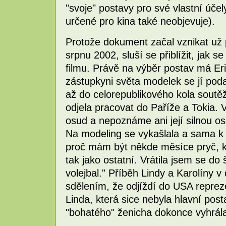
"svoje" postavy pro své vlastní účely
určené pro kina také neobjevuje).
Protože dokument začal vznikat už p
srpnu 2002, sluší se přiblížit, jak se
filmu. Právě na výběr postav má Eri
zástupkyni světa modelek se jí poda
až do celorepublikového kola soutěž
odjela pracovat do Paříže a Tokia. V
osud a nepoznáme ani její silnou oso
Na modeling se vykašlala a sama k 
proč mám být někde měsíce pryč, 
tak jako ostatní. Vrátila jsem se do
volejbal." Příběh Lindy a Karolíny 
sdělením, že odjíždí do USA reprez
Linda, která sice nebyla hlavní po
"bohatého" ženicha dokonce vyhrál