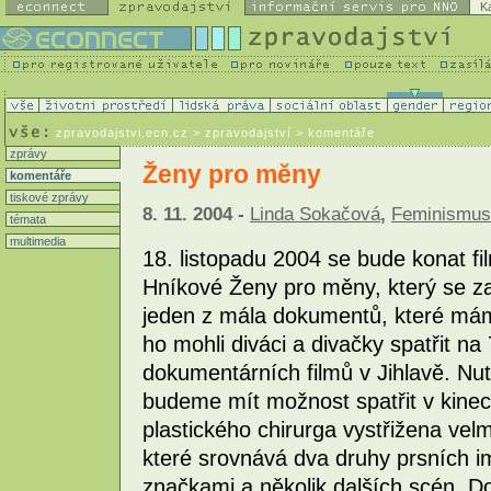
K
zpravodajstvi.ecn.cz
> zpravodajství > komentáře
zprávy
Ženy pro měny
komentáře
tiskové zprávy
8. 11. 2004 -
Linda Sokačová
,
Feminismus
témata
multimedia
18. listopadu 2004 se bude konat f
Hníkové Ženy pro měny, který se za
jeden z mála dokumentů, které mám
ho mohli diváci a divačky spatřit na
dokumentárních filmů v Jihlavě. Nutn
budeme mít možnost spatřit v kinec
plastického chirurga vystřižena vel
které srovnává dva druhy prsních i
značkami a několik dalších scén. Do