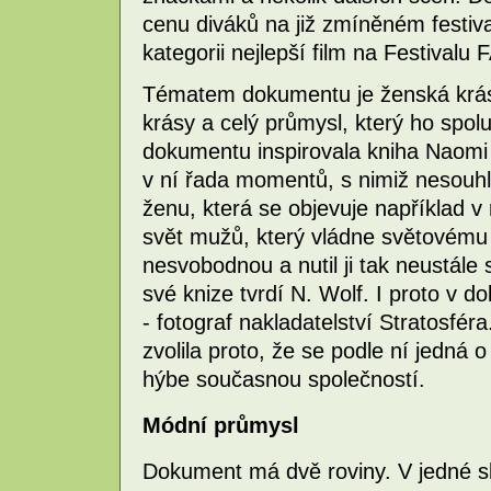
cenu diváků na již zmíněném festiva
kategorii nejlepší film na Festival
Tématem dokumentu je ženská krása
krásy a celý průmysl, který ho spol
dokumentu inspirovala kniha Naomi W
v ní řada momentů, s nimiž nesouhl
ženu, která se objevuje například 
svět mužů, který vládne světovému 
nesvobodnou a nutil ji tak neustále 
své knize tvrdí N. Wolf. I proto v
- fotograf nakladatelství Stratosfé
zvolila proto, že se podle ní jedná 
hýbe současnou společností.
Módní průmysl
Dokument má dvě roviny. V jedné sl