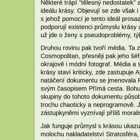
Některé trápí "tělesný nedostatek"
ideálu krásy. Objevují se zde však i
s jehož pomocí je tento ideál pro
podporují existenci průmyslu krásy a
už jde o ženy s pseudoproblémy, týka
Druhou rovinu pak tvoří média. Ta 
Cosmopolitan, přesněji pak jeho šé
okrajově i módní fotograf. Média a 
krásy staví kriticky, zde zastupuje
natáčení dokumentu se jmenovala F
svým časopisem Přímá cesta. Bohuž
skupiny do tohoto dokumentu působí
trochu chaoticky a neprogramově. J
zástupkyněmi vyznívají příliš moral
Jak funguje průmysl s krásou ukazu
molochu nakladatelství Stratosféra, 