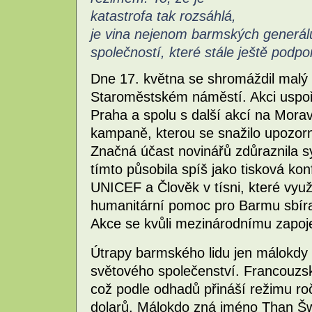
katastrofa tak rozsáhlá,
je vina nejenom barmských generálů
společností, které stále ještě podpo
Dne 17. května se shromáždil malý 
Staroměstském náměstí. Akci uspo
Praha a spolu s další akcí na Mora
kampaně, kterou se snažilo upozorn
Značná účast novinářů zdůraznila s
tímto působila spíš jako tisková ko
UNICEF a Člověk v tísni, které využil
humanitární pomoc pro Barmu sbíral
Akce se kvůli mezinárodnímu zapoje
Útrapy barmského lidu jen málokdy 
světového společenství. Francouzsk
což podle odhadů přináší režimu ro
dolarů. Málokdo zná jméno Than Šwe