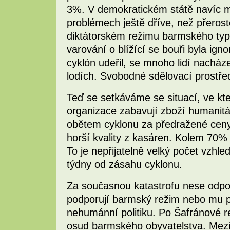
3%. V demokratickém státě navíc 
problémech ještě dříve, než přerost
diktátorském režimu barmského typ
varování o blížící se bouři byla ig
cyklón udeřil, se mnoho lidí nacház
lodích. Svobodné sdělovací prostře
Teď se setkáváme se situací, ve kter
organizace zabavují zboží humanitár
obětem cyklonu za předražené ceny
horší kvality z kasáren. Kolem 70%
To je nepřijatelně velký počet vzhle
týdny od zásahu cyklonu.
Za současnou katastrofu nese odpov
podporují barmský režim nebo mu p
nehumánní politiku. Po Šafránové rev
osud barmského obyvatelstva. Mezi