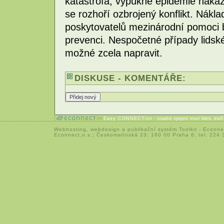
katastrofa, vypukne epidemie naka
se rozhoří ozbrojený konflikt. Nákl
poskytovatelů mezinárodní pomoci 
prevenci. Nespočetné případy lidsk
možné zcela napravit.
DISKUSE - KOMENTÁŘE:
Easy CONNECTion
- snadné spojení mezi lidmi, kteř
Webhosting
,
webdesign
a
publikační systém Toolkit
-
Econne
Econnect,o.s.; Českomalínská 23; 160 00 Praha 6; tel: 224