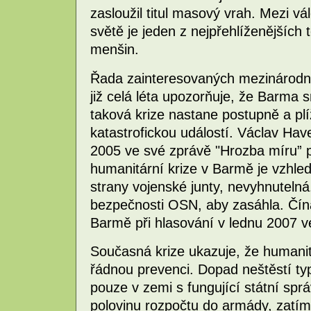
zasloužil titul masový vrah. Mezi vál
světě je jeden z nejpřehlíženějších
menšin.
Řada zainteresovaných mezinárodn
již celá léta upozorňuje, že Barma sm
taková krize nastane postupně a pl
katastrofickou událostí. Václav Hav
2005 ve své zprávě "Hrozba míru” p
humanitární krize v Barmě je vzhl
strany vojenské junty, nevyhnutelná
bezpečnosti OSN, aby zasáhla. Čí
Barmě při hlasování v lednu 2007 v
Současná krize ukazuje, že humani
řádnou prevenci. Dopad neštěstí typ
pouze v zemi s fungující státní sp
polovinu rozpočtu do armády, zatím