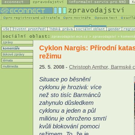
K
zpravodajstvi.ecn.cz
> zpravodajství > koment
zprávy
Cyklon Nargis: Přírodní kata
komentáře
režimu
tiskové zprávy
témata
25. 5. 2008 -
Christoph Amthor, Barmské 
multimedia
Situace po běsnění
cyklonu je hrozivá: více
než sto tisíc Barmánců
zahynulo důsledkem
cyklonu a jeden a půl
miliónu je ohroženo smrtí
kvůli blokování pomoci
režimem. To, že je