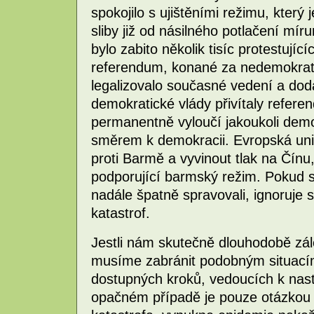
spokojilo s ujištěními režimu, který
sliby již od násilného potlačení mír
bylo zabito několik tisíc protestujíc
referendum, konané za nedemokrat
legalizovalo současné vedení a dod
demokratické vlády přivítaly refere
permanentně vyloučí jakoukoli demo
směrem k demokracii. Evropská unie
proti Barmě a vyvinout tlak na Čínu,
podporující barmský režim. Pokud 
nadále špatně spravovali, ignoruje s
katastrof.
Jestli nám skutečně dlouhodobě zál
musíme zabránit podobným situací
dostupných kroků, vedoucích k nas
opačném případě je pouze otázkou č