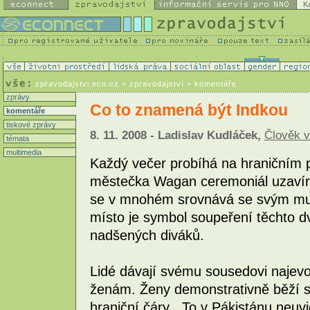
K
zpravodajstvi.ecn.cz
> zpravodajství > komentáře
zprávy
Co to znamená být Indkou
komentáře
tiskové zprávy
8. 11. 2008 - Ladislav Kudláček,
Člověk v
témata
multimedia
Každý večer probíhá na hraničním 
městečka Wagan ceremoniál uzavírán
se v mnohém srovnává se svým mus
místo je symbol soupeření těchto dv
nadšených diváků.
Lidé dávají svému sousedovi najevo,
ženám. Ženy demonstrativně běží s 
hraniční čáry. „To v Pákistánu neuv