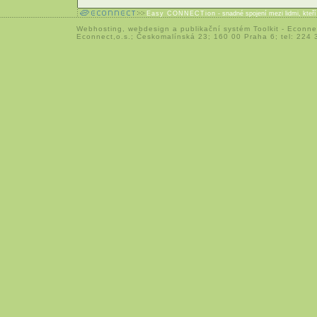
Easy CONNECTion
- snadné spojení mezi lidmi, kteř
Webhosting
,
webdesign
a
publikační systém Toolkit
-
Econne
Econnect,o.s.; Českomalínská 23; 160 00 Praha 6; tel: 224