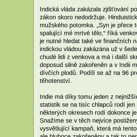
Indická vláda zakázala zjišťování po
zákon skoro nedodržuje. Hinduistick
mužského potomka. „Syn je přece te
spalující mé mrtvé tělo,“ říká venk
je nutné hledat také ve finančních 
indickou vládou zakázána už v šede
chudé lidi z venkova a má i další sk
doposud silně zakořeněn a v Indii 
dívčích plodů. Podílí se až na 96 
těhotenství.
Indie má díky tomu jeden z nejnižší
statistik se na tisíc chlapců rodí j
některých okresech rodí dokonce je
Snažíme se v těch nejvíce postižený
vysvětlující kampaň, která má tento 
ale hluboce zakořeněny a tak to nen