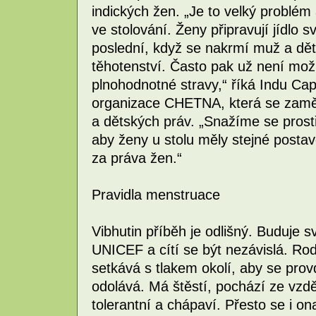
indických žen. „Je to velký problém
ve stolování. Ženy připravují jídlo s
poslední, když se nakrmí muž a dět
těhotenství. Často pak už není mo
plnohodnotné stravy,“ říká Indu Cap
organizace CHETNA, která se zamě
a dětských práv. „Snažíme se prost
aby ženy u stolu měly stejné postave
za práva žen.“
Pravidla menstruace
Vibhutin příběh je odlišný. Buduje 
UNICEF a cítí se být nezávislá. Rodi
setkává s tlakem okolí, aby se provd
odolává. Má štěstí, pochází ze vzděl
tolerantní a chápaví. Přesto se i on