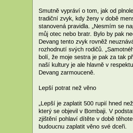
Smutně vypráví o tom, jak od plnole
tradiční zvyk, kdy ženy v době me
stanovená pravidla. „Nesmím se např
můj otec nebo bratr. Bylo by pak neči
Devang tento zvyk rovněž neuznává,
rozhodnutí svých rodičů. „Samotné
bolí, že moje sestra je pak za tak p
naší kultury je ale hlavně v respekt
Devang zarmouceně.
Lepší potrat než věno
„Lepší je zaplatit 500 rupií hned ne
který se objevil v Bombaji. V podstat
zjištění pohlaví dítěte v době těhoten
budoucnu zaplatit věno své dceři.