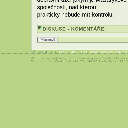
společnosti, nad kterou
prakticky nebude mít kontrolu.
DISKUSE - KOMENTÁŘE:
Easy CONNECTion
- snadné spojení mezi lidmi, kteř
Webhosting
,
webdesign
a
publikační systém Toolkit
-
Econne
Econnect,o.s.; Českomalínská 23; 160 00 Praha 6; tel: 224