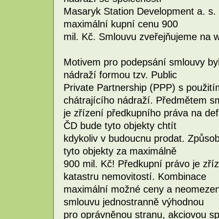
Masaryk Station Development a. s
maximální kupní cenu 900
mil. Kč. Smlouvu zveřejňujeme na 
Motivem pro podepsání smlouvy bylo
nádraží formou tzv. Public
Private Partnership (PPP) s použit
chátrajícího nádraží. Předmětem s
je zřízení předkupního práva na def
ČD bude tyto objekty chtít
kdykoliv v budoucnu prodat. Způsob
tyto objekty za maximálně
900 mil. Kč! Předkupní právo je zří
katastru nemovitostí. Kombinace
maximální možné ceny a neomezené
smlouvu jednostranně výhodnou
pro oprávněnou stranu, akciovou s