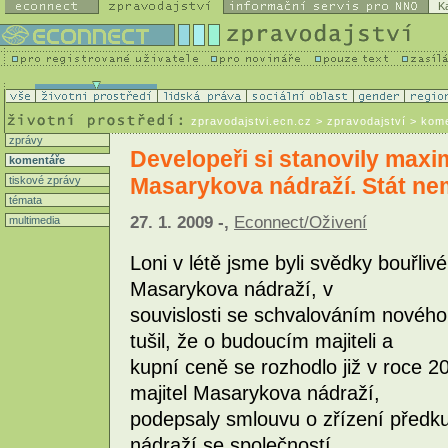
K
zpravodajstvi.ecn.cz
> zpravodajství > kom
zprávy
Developeři si stanovily maxi
komentáře
Masarykova nádraží. Stát ne
tiskové zprávy
témata
27. 1. 2009 -,
Econnect/Oživení
multimedia
Loni v létě jsme byli svědky bouřli
Masarykova nádraží, v
souvislosti se schvalováním novéh
tušil, že o budoucím majiteli a
kupní ceně se rozhodlo již v roce 2
majitel Masarykova nádraží,
podepsaly smlouvu o zřízení předk
nádraží se společností