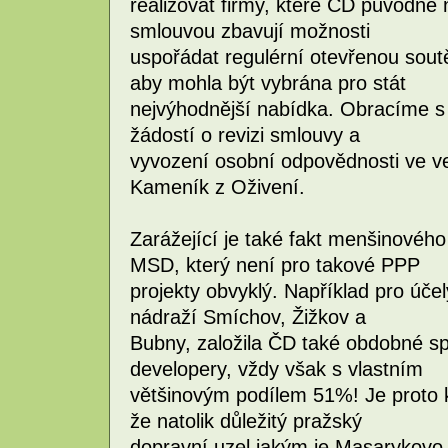
realizovat firmy, které ČD původně 
smlouvou zbavují možnosti
uspořádat regulérní otevřenou soutěž
aby mohla být vybrána pro stát
nejvýhodnější nabídka. Obracíme s 
žádostí o revizi smlouvy a
vyvození osobní odpovědnosti ve ve
Kameník z Oživení.
Zarážející je také fakt menšinovéh
MSD, který není pro takové PPP
projekty obvyklý. Například pro účel
nádraží Smíchov, Žižkov a
Bubny, založila ČD také obdobné spo
developery, vždy však s vlastním
většinovým podílem 51%! Je proto
že natolik důležitý pražský
dopravní uzel jakým je Masarykovo 