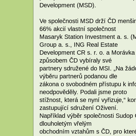
Development (MSD).
Ve společnosti MSD drží ČD menšin
66% akcií vlastní společnost
Masaryk Station Investment a. s. (
Group a. s., ING Real Estate
Development CR s. r. o. a Morávka 
způsobem ČD vybíraly své
partnery sdružené do MSI. „Na žádo
výběru partnerů podanou dle
zákona o svobodném přístupu k in
neodpověděly. Podali jsme proto
stížnost, která se nyní vyřizuje,“ k
zastupující sdružení Oživení.
Například výběr společnosti Sudop 
dlouholetým vřelým
obchodním vztahům s ČD, pro které