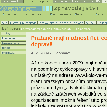
K
zpravodajstvi.ecn.cz
> zpravodajství > komentáře
zprávy
Pražané mají možnost říci, co 
komentáře
dopravě
tiskové zprávy
témata
4. 2. 2009 -,
Econnect
multimedia
Až do konce února 2009 mají občan
na podmínky cyklodopravy v hlavní
umístěný na adrese www.kolo-ve-mest
brání pražským občanům přepravovat
průzkumu, tým „advokátů klimatu“ 
na základě zjištěných výsledků ve s
organizacemi možná řešení této pro
iniciativu za snížení emisí CO2 vyhl