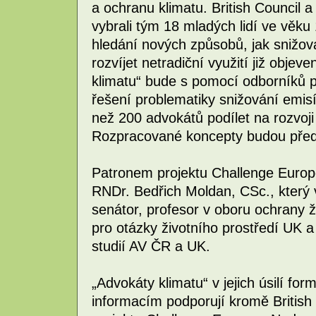
a ochranu klimatu. British Council 
vybrali tým 18 mladých lidí ve věku 
hledání nových způsobů, jak snižov
rozvíjet netradiční využití již obje
klimatu“ bude s pomocí odborníků 
řešení problematiky snižování emis
než 200 advokátů podílet na rozvoji
Rozpracované koncepty budou před
Patronem projektu Challenge Europe
RNDr. Bedřich Moldan, CSc., který
senátor, profesor v oboru ochrany ž
pro otázky životního prostředí UK a
studií AV ČR a UK.
„Advokáty klimatu“ v jejich úsilí for
informacím podporují kromě British