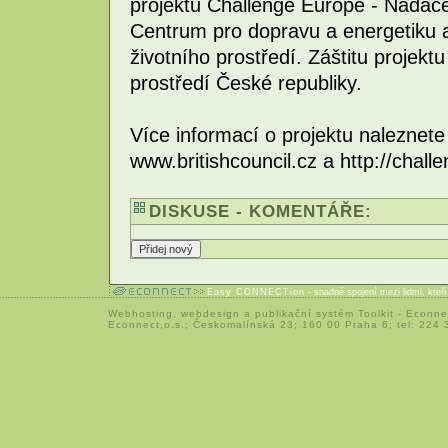
projektu Challenge Europe - Nadace 
Centrum pro dopravu a energetiku a
životního prostředí. Záštitu projektu
prostředí České republiky.
Více informací o projektu naleznete
www.britishcouncil.cz a http://chall
DISKUSE - KOMENTÁŘE:
Easy CONNECTion
- snadné spojení mezi lidmi, kteř
Webhosting
,
webdesign
a
publikační systém Toolkit
-
Econne
Econnect,o.s.; Českomalínská 23; 160 00 Praha 6; tel: 224