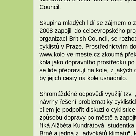
Council.
Skupina mladých lidí se zájmem o z
2008 zapojili do celoevropského pr
organizací British Council, se rozh
cyklistů v Praze. Prostřednictvím 
www.kolo-ve-meste.cz zkoumá překá
kola jako dopravního prostředku po 
se lidé přepravují na kole, z jakých
by jejich cesty na kole usnadnilo.
Shromážděné odpovědi využijí tzv. „
návrhy řešení problematiky cyklist
cílem je podpořit diskuzi o cyklist
způsobu dopravy po městě a zapojit 
říká Alžběta Kundrátová, studentka
Brně a jedna z „advokátů klimatu“, 