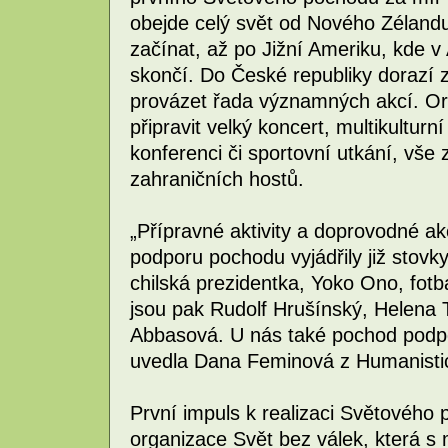
obejde celý svět od Nového Zélandu,
začínat, až po Jižní Ameriku, kde v
skončí. Do České republiky dorazí 
provázet řada významných akcí. Orga
připravit velký koncert, multikultur
konferenci či sportovní utkání, vš
zahraničních hostů.
„Přípravné aktivity a doprovodné ak
podporu pochodu vyjádřily již stovk
chilská prezidentka, Yoko Ono, fotba
jsou pak Rudolf Hrušínský, Helena 
Abbasová. U nás také pochod podp
uvedla Dana Feminová z Humanistic
První impuls k realizaci Světového
organizace Svět bez válek, která s