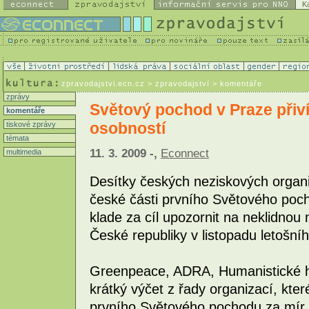
K
zpravodajstvi.ecn.cz
> zpravodajství > komentáře
zprávy
Světový pochod v Praze přiví
komentáře
osobností
tiskové zprávy
témata
11. 3. 2009 -,
Econnect
multimedia
Desítky českých neziskových organiz
české části prvního Světového pocho
klade za cíl upozornit na neklidnou 
České republiky v listopadu letošní
Greenpeace, ADRA, Humanistické hnu
krátký výčet z řady organizací, kter
prvního Světového pochodu za mír 