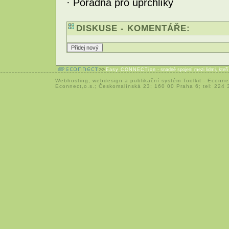
· Poradna pro uprchlíky
DISKUSE - KOMENTÁŘE:
Easy CONNECTion
- snadné spojení mezi lidmi, kteř
Webhosting
,
webdesign
a
publikační systém Toolkit
-
Econne
Econnect,o.s.; Českomalínská 23; 160 00 Praha 6; tel: 224