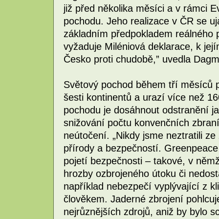
již před několika měsíci a v rámci 
pochodu. Jeho realizace v ČR se uja
základním předpokladem reálného par
vyžaduje Miléniová deklarace, k jej
Česko proti chudobě,” uvedla Dagm
Světový pochod během tří měsíců p
šesti kontinentů a urazí více než 
pochodu je dosáhnout odstranění j
snižování počtu konvenčních zbran
neútočení. „Nikdy jsme neztratili ze
přírody a bezpečností. Greenpeace 
pojetí bezpečnosti – takové, v němž
hrozby ozbrojeného útoku či nedosta
například nebezpečí vyplývající z 
člověkem. Jaderné zbrojení pohlcu
nejrůznějších zdrojů, aniž by bylo 