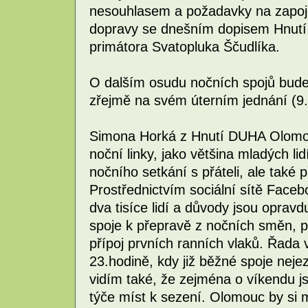
nesouhlasem a požadavky na zapoje
dopravy se dnešním dopisem Hnut
primátora Svatopluka Ščudlíka.
O dalším osudu nočních spojů bud
zřejmě na svém úterním jednání (9.
Simona Horká z Hnutí DUHA Olomo
noční linky, jako většina mladých li
nočního setkání s přáteli, ale také p
Prostřednictvím sociální sítě Faceb
dva tisíce lidí a důvody jsou opravd
spoje k přepravě z nočních směn, p
přípoj prvních ranních vlaků. Řada
23.hodině, kdy již běžné spoje nej
vidím také, že zejména o víkendu j
týče míst k sezení. Olomouc by si m