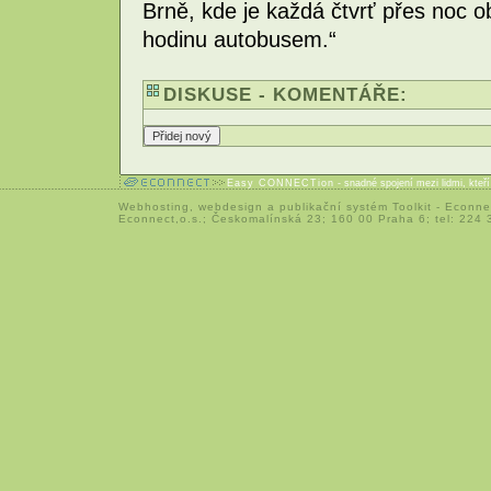
Brně, kde je každá čtvrť přes noc 
hodinu autobusem.“
DISKUSE - KOMENTÁŘE:
Easy CONNECTion
- snadné spojení mezi lidmi, kteř
Webhosting
,
webdesign
a
publikační systém Toolkit
-
Econne
Econnect,o.s.; Českomalínská 23; 160 00 Praha 6; tel: 224