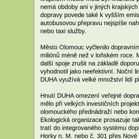
nemá obdoby ani v jiných krajský
dopravy povede také k vyšším emis
autobusovou přepravu nejspíše nah
nebo taxi služby.
Město Olomouc vyčlenilo dopravním
miliónů méně než v loňském roce. M
další spoje zrušit na základě dopor
vyhodnotil jako neefektivní. Noční l
DUHA využívá velké množství lidí 
Hnutí DUHA omezení veřejné doprav
mělo při velkých investičních proje
olomouckého přednádraží nebo kon
Ekologická organizace prosazuje ta
tratí do integrovaného systému dopr
Horky n. M. nebo č. 301 přes Nové