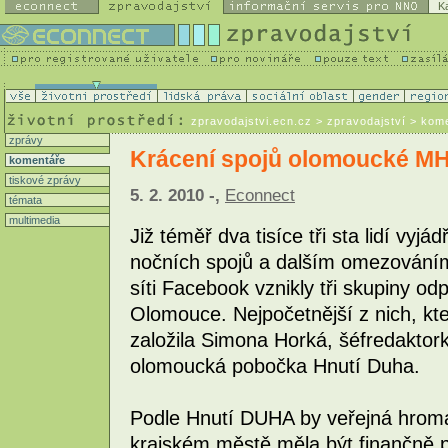
K
zpravodajstvi.ecn.cz
> zpravodajství > kom
zprávy
Krácení spojů olomoucké MH
komentáře
tiskové zprávy
5. 2. 2010 -,
Econnect
témata
multimedia
Již téměř dva tisíce tři sta lidí vyj
nočních spojů a dalším omezováním
síti Facebook vznikly tři skupiny o
Olomouce. Nejpočetnější z nich, kt
založila Simona Horká, šéfredaktork
olomoucká pobočka Hnutí Duha.
Podle Hnutí DUHA by veřejná hrom
krajském městě měla být finančně p