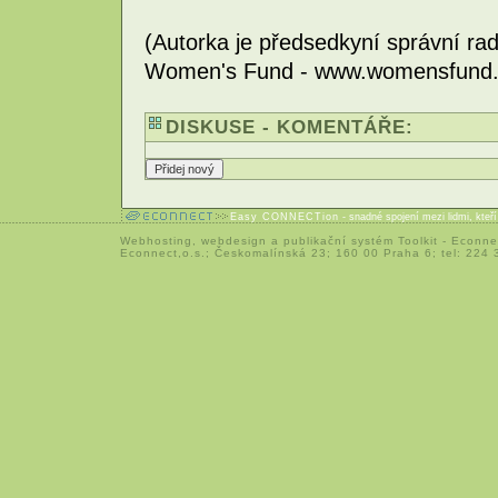
(Autorka je předsedkyní správní r
Women's Fund - www.womensfund.
DISKUSE - KOMENTÁŘE:
Easy CONNECTion
- snadné spojení mezi lidmi, kteř
Webhosting
,
webdesign
a
publikační systém Toolkit
-
Econne
Econnect,o.s.; Českomalínská 23; 160 00 Praha 6; tel: 224