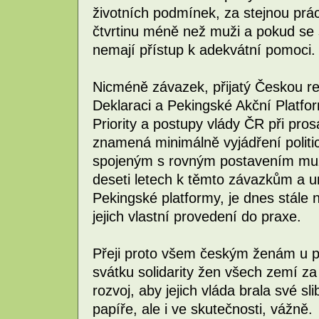
životních podmínek, za stejnou prá
čtvrtinu méně než muži a pokud se s
nemají přístup k adekvátní pomoci.
Nicméně závazek, přijatý Českou r
Deklaraci a Pekingské Akční Platf
Priority a postupy vlády ČR při pro
znamená minimálně vyjádření politi
spojeným s rovným postavením mužů
deseti letech k těmto závazkům a u
Pekingské platformy, je dnes stále n
jejich vlastní provedení do praxe.
Přeji proto všem českým ženám u př
svátku solidarity žen všech zemí za
rozvoj, aby jejich vláda brala své s
papíře, ale i ve skutečnosti, vážně.