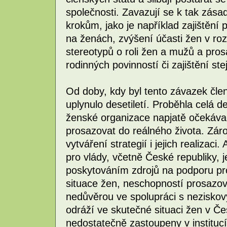
společnosti. Zavazují se k tak zá
krokům, jako je například zajištění 
na ženách, zvýšení účasti žen v r
stereotypů o roli žen a mužů a pro
rodinných povinností či zajištění st
Od doby, kdy byl tento závazek člen
uplynulo desetiletí. Proběhla celá 
ženské organizace napjatě očekávaly
prosazovat do reálného života. Záro
vytváření strategií i jejich realizaci
pro vlády, včetně České republiky,
poskytováním zdrojů na podporu pr
situace žen, neschopností prosazova
nedůvěrou ve spolupráci s neziskov
odráží ve skutečné situaci žen v Če
nedostatečně zastoupeny v instituc