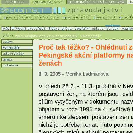
K
zpravodajstvi.ecn.cz
> zpravodajství > komentáře
zprávy
Proč tak těžko? - Ohlédnutí za
komentáře
Pekingské akční platformy na
tiskové zprávy
témata
ženách
multimedia
8. 3. 2005 -
Monika Ladmanová
V dnech 28.2. - 11.3. probíhá v N
postavení žen, na kterém jsou revi
cílům vytyčeným v dokumentu nazv
přijatém v roce 1995 na 4. světové
směřují ke zlepšení postavení žen a 
nichž je potřeba konat. Tuto povinn
členských států a slibují postarat 