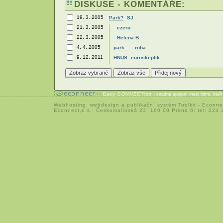
DISKUSE - KOMENTÁŘE:
19. 3. 2005
Park?
SJ
21. 3. 2005
ezero
22. 3. 2005
Helena B.
4. 4. 2005
park....
roba
9. 12. 2011
HNUS
euroskeptik
Easy CONNECTion
- snadné spojení mezi lidmi, kteř
Webhosting
,
webdesign
a
publikační systém Toolkit
-
Econne
Econnect,o.s.; Českomalínská 23; 160 00 Praha 6; tel: 224