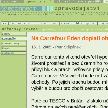
K
zpravodajstvi.ecn.cz
> zpravodajství > koment
zprávy
Na Carrefour Eden doplatí o
komentáře
tiskové zprávy
15. 3. 2005 -
Petr Štěpánek
témata
multimedia
Carrefour tento víkend otevřel hyp
životní prostředí a bez územního r
přibyl hluk a prach, Vršovice přišl
Carrefour ve Vršovicích bude mít z
obchody. Po jejich krachu budou m
výběr a budou pro zboží cestovat dá
Poté co TESCO v Británii získalo něko
Britové na svých peněženkách. Obd