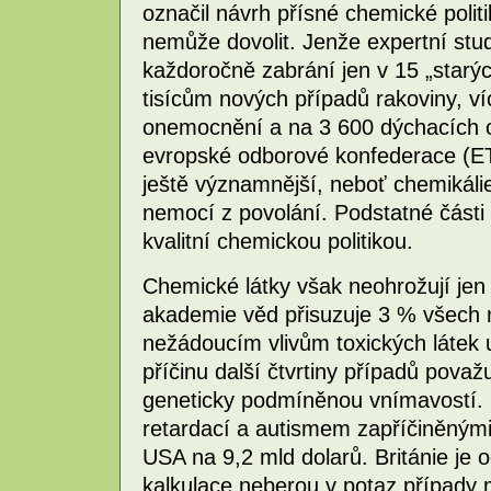
označil návrh přísné chemické politi
nemůže dovolit. Jenže expertní stu
každoročně zabrání jen v 15 „starý
tisícům nových případů rakoviny, v
onemocnění a na 3 600 dýchacích 
evropské odborové konfederace (ETU
ještě významnější, neboť chemikál
nemocí z povolání. Podstatné části 
kvalitní chemickou politikou.
Chemické látky však neohrožují je
akademie věd přisuzuje 3 % všech 
nežádoucím vlivům toxických látek u
příčinu další čtvrtiny případů považ
geneticky podmíněnou vnímavostí. 
retardací a autismem zapříčiněnými
USA na 9,2 mld dolarů. Británie je o
kalkulace neberou v potaz případy 