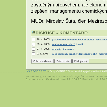
zbytečným přepychem, ale ekonomic
zlepšení managementu chemických 
MUDr. Miroslav Šuta, člen Mezirez
DISKUSE - KOMENTÁŘE:
19. 4. 2005
jak zabranit testovani na zviratech?
tmoravec
25. 4. 2005
umi tmoravec cist?
kamil
27. 4. 2005
coz o to
tmoravec
9. 5. 2005
a co jedovaty prach v domscnostech?
moure
Easy CONNECTion
- snadné spojení mezi lidmi, kteř
Webhosting
,
webdesign
a
publikační systém Toolkit
-
Econne
Econnect,o.s.; Českomalínská 23; 160 00 Praha 6; tel: 224