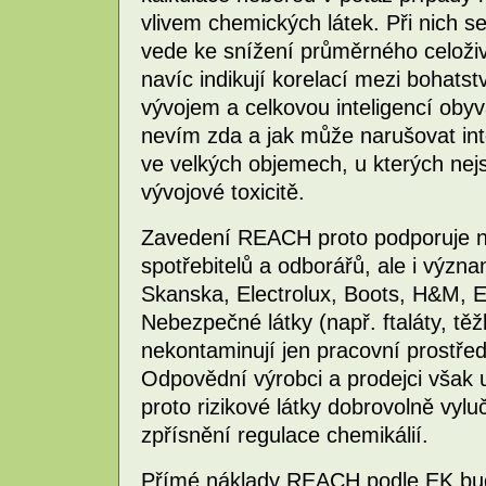
vlivem chemických látek. Při nich s
vede ke snížení průměrného celoživ
navíc indikují korelací mezi bohat
vývojem a celkovou inteligencí obyv
nevím zda a jak může narušovat int
ve velkých objemech, u kterých nej
vývojové toxicitě.
Zavedení REACH proto podporuje nej
spotřebitelů a odborářů, ale i význ
Skanska, Electrolux, Boots, H&M, 
Nebezpečné látky (např. ftaláty, těž
nekontaminují jen pracovní prostředí
Odpovědní výrobci a prodejci však u
proto rizikové látky dobrovolně vylu
zpřísnění regulace chemikálií.
Přímé náklady REACH podle EK budo