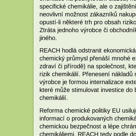
specifické chemikálie, ale o zajiště
neovlivní možnost zákazníků nakup
opustí-li některé trh pro obsah rizik
Ztráta jednoho výrobce či obchodn
jiného.
REACH hodlá odstranit ekonomická p
chemický průmysl přenáší mnohé ex
zdraví či přírodě) na společnost, kt
rizik chemikálií. Přenesení nákladů
výrobce je formou internalizace ext
které může stimulovat investice do
chemikálií.
Reforma chemické politiky EU usiluje 
informací o produkovaných chemikáli
chemickou bezpečnost a lépe chráni
chemikáliemi. REACH tedy podle do