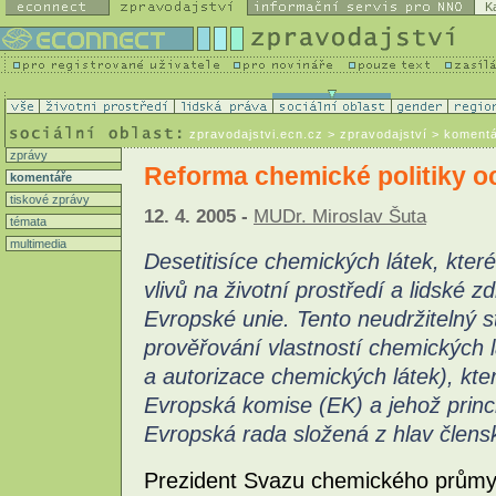
K
zpravodajstvi.ecn.cz
> zpravodajství > koment
zprávy
Reforma chemické politiky och
komentáře
tiskové zprávy
12. 4. 2005 -
MUDr. Miroslav Šuta
témata
multimedia
Desetitisíce chemických látek, kte
vlivů na životní prostředí a lidské 
Evropské unie. Tento neudržitelný 
prověřování vlastností chemických 
a autorizace chemických látek), kter
Evropská komise (EK) a jehož princ
Evropská rada složená z hlav člens
Prezident Svazu chemického průmy