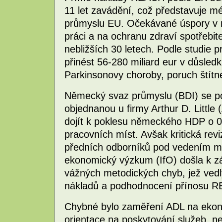
11 let zavádění, což představuje m
průmyslu EU. Očekávané úspory v n
práci a na ochranu zdraví spotřebite
nebližších 30 letech. Podle studi
přinést 56-280 miliard eur v důsled
Parkinsonovy choroby, poruch štítn
Německý svaz průmyslu (BDI) se poku
objednanou u firmy Arthur D. Little
dojít k poklesu německého HDP o 0,
pracovních míst. Avšak kritická re
předních odborníků pod vedením mn
ekonomický výzkum (IfO) došla k zá
vážných metodických chyb, jež ve
nákladů a podhodnocení přínosu 
Chybné bylo zaměření ADL na ekono
orientace na poskytování služeb, ne