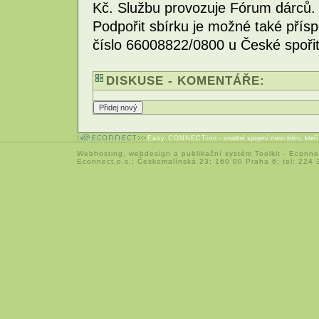
Kč. Službu provozuje Fórum dárců. 
Podpořit sbírku je možné také přís
číslo 66008822/0800 u České spořit
DISKUSE - KOMENTÁŘE:
Easy CONNECTion
- snadné spojení mezi lidmi, kteř
Webhosting
,
webdesign
a
publikační systém Toolkit
-
Econne
Econnect,o.s.; Českomalínská 23; 160 00 Praha 6; tel: 224