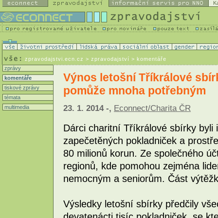
K
zpravodajstvi.ecn.cz
> zpravodajství > komentáře
zprávy
Výnos letošní Tříkrálové sbí
komentáře
pomůže mnoha potřebným
tiskové zprávy
témata
23. 1. 2014 -,
Econnect/Charita ČR
multimedia
Dárci charitní Tříkrálové sbírky byli
zapečetěných pokladniček a prostř
80 milionů korun. Ze společného úč
regionů, kde pomohou zejména lide
nemocným a seniorům. Část výtěžk
Výsledky letošní sbírky předčily vš
devatenácti tisíc pokladniček, se kt