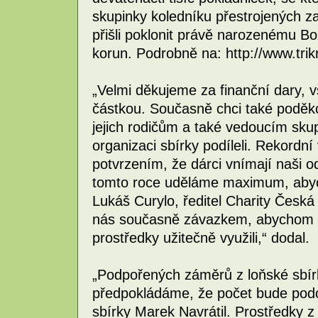
skupinky koledníku přestrojených za 
přišli poklonit právě narozenému Bo
korun. Podrobně na: http://www.trik
„Velmi děkujeme za finanční dary, vš
částkou. Současně chci také poděk
jejich rodičům a také vedoucím sku
organizaci sbírky podíleli. Rekordní
potvrzením, že dárci vnímají naši 
tomto roce uděláme maximum, abycho
Lukáš Curylo, ředitel Charity Česká 
nás současně závazkem, abychom do
prostředky užitečně využili,“ dodal.
„Podpořených záměrů z loňské sbírk
předpokládáme, že počet bude podob
sbírky Marek Navrátil. Prostředky z