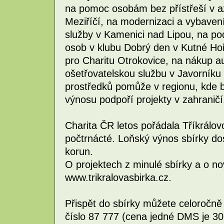
na pomoc osobám bez přístřeší v 
Meziříčí, na modernizaci a vybavení
služby v Kamenici nad Lipou, na po
osob v klubu Dobrý den v Kutné Hoř
pro Charitu Otrokovice, na nákup au
ošetřovatelskou službu v Javorníku
prostředků pomůže v regionu, kde b
výnosu podpoří projekty v zahraničí
Charita ČR letos pořádala Tříkrálov
počtrnácté. Loňský výnos sbírky do
korun.
O projektech z minulé sbírky a o n
www.trikralovasbirka.cz.
Přispět do sbírky můžete celoroč
číslo 87 777 (cena jedné DMS je 3